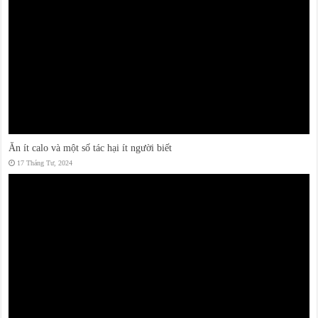
Ăn ít calo và một số tác hại ít người biết
17 Tháng Tư, 2024