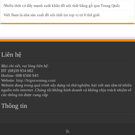
Nhiều thời cơ đẩy mạnh xuất khẩu đồ nội thất bằng gỗ qua Trung Quốc
Việt Nam là nhà sản xuất đồ nội thất lọt top vị trí 6 thế giới
Liên hệ
Mọi chi tiết, vui lòng liên hệ:
ĐT: (08)39 954 682
Hotline: 098 6566 945
Website:
http://bignewsmag.com/
Website đang trong quá trình xây dựng và thử nghiệm, bài viết sưu tầm từ nhiều
nguồn trên internet .Chúng tôi không kinh doanh và không chịu trách nhiệm về
các thông tin được cung cấp.
Thông tin