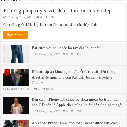
Phương pháp tuyệt vời để có tấm hình siêu đẹp
8 Tháng Chín, 2018
0
3,910
Có nhiều người thích chụp hình mọi lúc mọi nơi, vì họ cảm thấy mình …
Read More »
Bật cười với áo khoác bò tay dài “quét đất”
25 Tháng Chín, 2017
0
4,476
Bộ sưu tập áo khóa ngoài đã bắt đầu xuất hiện trong
street style mùa Thu của Kendall Jenner và Selena
Gomez
15 Tháng Chín, 2017
0
10,505
Bên cạnh iPhone 10, chiếc áo khóa ngoài 65 triệu mà
phó GĐ bán lẻ Apple diện cũng khiến dân tình phát ngất
14 Tháng Chín, 2017
0
4,213
Áo khoác brand H&M cộp mác Bieber được fan Việt