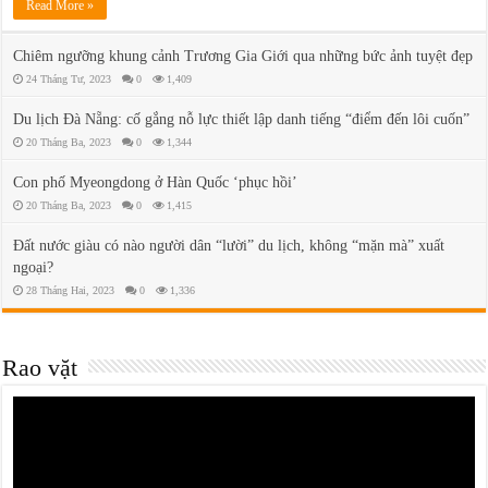
Read More »
Chiêm ngưỡng khung cảnh Trương Gia Giới qua những bức ảnh tuyệt đẹp
24 Tháng Tư, 2023
0
1,409
Du lịch Đà Nẵng: cố gắng nỗ lực thiết lập danh tiếng “điểm đến lôi cuốn”
20 Tháng Ba, 2023
0
1,344
Con phố Myeongdong ở Hàn Quốc ‘phục hồi’
20 Tháng Ba, 2023
0
1,415
Đất nước giàu có nào người dân “lười” du lịch, không “mặn mà” xuất
ngoại?
28 Tháng Hai, 2023
0
1,336
Rao vặt