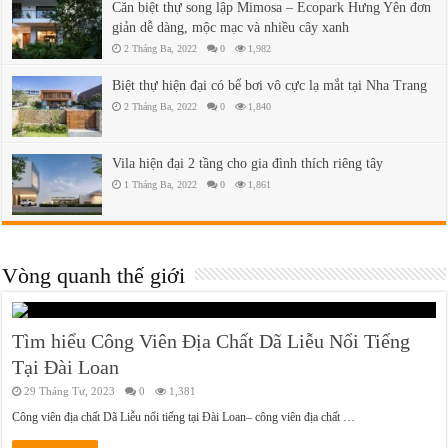
Căn biệt thự song lập Mimosa – Ecopark Hưng Yên đơn
giản dễ dàng, mộc mạc và nhiều cây xanh
2 Tháng Ba, 2022
0
1,982
Biệt thự hiện đại có bể bơi vô cực lạ mắt tại Nha Trang
2 Tháng Ba, 2022
0
1,840
Vila hiện đại 2 tầng cho gia đình thích riêng tây
1 Tháng Ba, 2022
0
1,861
Vòng quanh thế giới
Tìm hiểu Công Viên Địa Chất Dã Liễu Nổi Tiếng
Tại Đài Loan
29 Tháng Tư, 2023
0
1,381
Công viên địa chất Dã Liễu nổi tiếng tại Đài Loan– công viên địa chất …