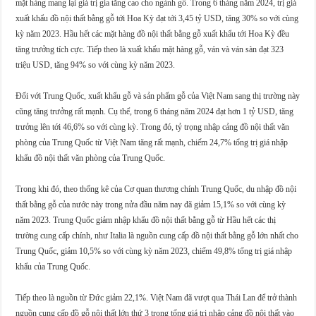
mặt hàng mang lại giá trị gia tăng cao cho ngành gỗ. Trong 6 tháng năm 2024, trị giá
xuất khẩu đồ nội thất bằng gỗ tới Hoa Kỳ đạt tới 3,45 tỷ USD, tăng 30% so với cùng
kỳ năm 2023. Hầu hết các mặt hàng đồ nội thất bằng gỗ xuất khẩu tới Hoa Kỳ đều
tăng trưởng tích cực. Tiếp theo là xuất khẩu mặt hàng gỗ, ván và ván sàn đạt 323
triệu USD, tăng 94% so với cùng kỳ năm 2023.
Đối với Trung Quốc, xuất khẩu gỗ và sản phẩm gỗ của Việt Nam sang thị trường này
cũng tăng trưởng rất mạnh. Cụ thể, trong 6 tháng năm 2024 đạt hơn 1 tỷ USD, tăng
trưởng lên tới 46,6% so với cùng kỳ. Trong đó, tỷ trọng nhập cảng đồ nội thất văn
phòng của Trung Quốc từ Việt Nam tăng rất mạnh, chiếm 24,7% tổng trị giá nhập
khẩu đồ nội thất văn phòng của Trung Quốc.
Trong khi đó, theo thống kê của Cơ quan thương chính Trung Quốc, du nhập đồ nội
thất bằng gỗ của nước này trong nửa đầu năm nay đã giảm 15,1% so với cùng kỳ
năm 2023. Trung Quốc giảm nhập khẩu đồ nội thất bằng gỗ từ Hầu hết các thị
trường cung cấp chính, như Italia là nguồn cung cấp đồ nội thất bằng gỗ lớn nhất cho
Trung Quốc, giảm 10,5% so với cùng kỳ năm 2023, chiếm 49,8% tổng trị giá nhập
khẩu của Trung Quốc.
Tiếp theo là nguồn từ Đức giảm 22,1%. Việt Nam đã vượt qua Thái Lan để trở thành
nguồn cung cấp đồ gỗ nội thất lớn thứ 3 trong tổng giá trị nhập cảng đồ nội thất vào