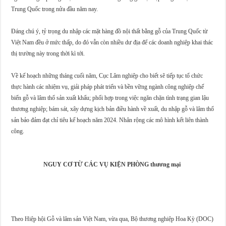
Trung Quốc trong nửa đầu năm nay.
Đáng chú ý, tỷ trọng du nhập các mặt hàng đồ nội thất bằng gỗ của Trung Quốc từ
Việt Nam đều ở mức thấp, do đó vẫn còn nhiều dư địa để các doanh nghiệp khai thác
thị trường này trong thời kì tới.
Về kế hoạch những tháng cuối năm, Cục Lâm nghiệp cho biết sẽ tiếp tục tổ chức
thực hành các nhiệm vụ, giải pháp phát triển và bền vững ngành công nghiệp chế
biến gỗ và lâm thổ sản xuất khẩu; phối hợp trong việc ngăn chặn tình trạng gian lậu
thương nghiệp; bám sát, xây dựng kịch bản điều hành về xuất, du nhập gỗ và lâm thổ
sản bảo đảm đạt chỉ tiêu kế hoạch năm 2024. Nhân rộng các mô hình kết liên thành
công.
NGUY CƠ TỪ CÁC VỤ KIỆN PHÒNG thương mại
Theo Hiệp hội Gỗ và lâm sản Việt Nam, vừa qua, Bộ thương nghiệp Hoa Kỳ (DOC)