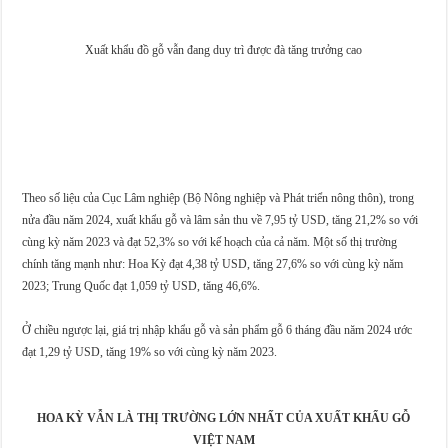
Xuất khẩu đồ gỗ vẫn đang duy trì được đà tăng trưởng cao
Theo số liệu của Cục Lâm nghiệp (Bộ Nông nghiệp và Phát triển nông thôn), trong
nửa đầu năm 2024, xuất khẩu gỗ và lâm sản thu về 7,95 tỷ USD, tăng 21,2% so với
cùng kỳ năm 2023 và đạt 52,3% so với kế hoạch của cả năm. Một số thị trường
chính tăng mạnh như: Hoa Kỳ đạt 4,38 tỷ USD, tăng 27,6% so với cùng kỳ năm
2023; Trung Quốc đạt 1,059 tỷ USD, tăng 46,6%.
Ở chiều ngược lại, giá trị nhập khẩu gỗ và sản phẩm gỗ 6 tháng đầu năm 2024 ước
đạt 1,29 tỷ USD, tăng 19% so với cùng kỳ năm 2023.
HOA KỲ VẪN LÀ THỊ TRƯỜNG LỚN NHẤT CỦA XUẤT KHẨU GỖ
VIỆT NAM