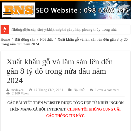
Những điều cần chú ý khi trang trí vật phẩm phong thủy trong nhà
Home
/
Bất động sản
/
Nội thất
/
Xuất khẩu gỗ và lâm sản lên đến gần 8 tỷ đô
trong nửa đầu năm 2024
Xuất khẩu gỗ và lâm sản lên đến
gần 8 tỷ đô trong nửa đầu năm
2024
msduyen
17 Tháng Chín, 2024
Nội thất
Leave a comment
2,100 Views
CÁC BÀI VIẾT TRÊN WEBSITE ĐƯỢC TỔNG HỢP TỪ NHIỀU NGUỒN
TRÊN MẠNG XÃ HỘI, INTERNET.
CHÚNG TÔI KHÔNG CUNG CẤP
CÁC THÔNG TIN NÀY
.