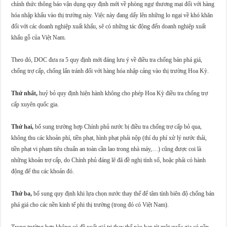
chính thức thông báo vận dụng quy định mới về phòng ngự thương mại đối với hàng
hóa nhập khẩu vào thị trường này. Việc này đang dấy lên những lo ngại về khó khăn
đối với các doanh nghiệp xuất khẩu, sẽ có những tác động đến doanh nghiệp xuất
khẩu gỗ của Việt Nam.
Theo đó, DOC đưa ra 5 quy định mới đáng lưu ý về điều tra chống bán phá giá,
chống trợ cấp, chống lẩn tránh đối với hàng hóa nhập cảng vào thị trường Hoa Kỳ.
Thứ nhất,
huỷ bỏ quy định hiện hành không cho phép Hoa Kỳ điều tra chống trợ
cấp xuyên quốc gia.
Thứ hai,
bổ sung trường hợp Chính phủ nước bị điều tra chống trợ cấp bỏ qua,
không thu các khoản phí, tiền phạt, hình phạt phải nộp (thí dụ phí xử lý nước thải,
tiền phạt vi phạm tiêu chuẩn an toàn cần lao trong nhà máy,…) cũng được coi là
những khoản trợ cấp, do Chính phủ đáng lẽ đã đề nghị tính sổ, hoặc phải có hành
động để thu các khoản đó.
Thứ ba,
bổ sung quy định khi lựa chọn nước thay thế để tâm tính biên độ chống bán
phá giá cho các nền kinh tế phi thị trường (trong đó có Việt Nam).
Trong trường hợp không có đề xuất giá trị thay thế nào hạp từ một quốc gia có nền