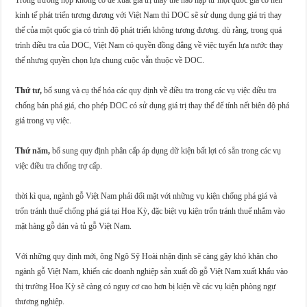
kinh tế phát triển tương đương với Việt Nam thì DOC sẽ sử dụng dụng giá trị thay
thế của một quốc gia có trình độ phát triển không tương đương. dù rằng, trong quá
trình điều tra của DOC, Việt Nam có quyền đồng đẳng về việc tuyển lựa nước thay
thế nhưng quyền chọn lựa chung cuộc vẫn thuộc về DOC.
Thứ tư,
bổ sung và cụ thể hóa các quy định về điều tra trong các vụ việc điều tra
chống bán phá giá, cho phép DOC có sử dụng giá trị thay thế để tính nết biên độ phá
giá trong vụ việc.
Thứ năm,
bổ sung quy định phân cấp áp dụng dữ kiện bất lợi có sẵn trong các vụ
việc điều tra chống trợ cấp.
thời kì qua, ngành gỗ Việt Nam phải đối mặt với những vụ kiện chống phá giá và
trốn tránh thuế chống phá giá tại Hoa Kỳ, đặc biệt vụ kiện trốn tránh thuế nhắm vào
mặt hàng gỗ dán và tủ gỗ Việt Nam.
Với những quy định mới, ông Ngô Sỹ Hoài nhận định sẽ càng gây khó khăn cho
ngành gỗ Việt Nam, khiến các doanh nghiệp sản xuất đồ gỗ Việt Nam xuất khẩu vào
thị trường Hoa Kỳ sẽ càng có nguy cơ cao hơn bị kiện về các vụ kiện phòng ngự
thương nghiệp.