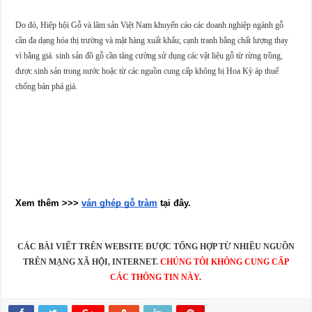
Do đó, Hiệp hội Gỗ và lâm sản Việt Nam khuyến cáo các doanh nghiệp ngành gỗ
cần đa dạng hóa thị trường và mặt hàng xuất khẩu; cạnh tranh bằng chất lượng thay
vì bằng giá. sinh sản đồ gỗ cần tăng cường sử dụng các vật liệu gỗ từ rừng trồng,
được sinh sản trong nước hoặc từ các nguồn cung cấp không bị Hoa Kỳ áp thuế
chống bán phá giá.
Xem thêm >>> 
ván ghép gỗ tràm
 tại đây.
CÁC BÀI VIẾT TRÊN WEBSITE ĐƯỢC TỔNG HỢP TỪ NHIỀU NGUỒN
TRÊN MẠNG XÃ HỘI, INTERNET.
CHÚNG TÔI KHÔNG CUNG CẤP
CÁC THÔNG TIN NÀY
.