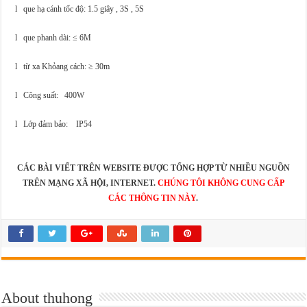
l que hạ cánh tốc độ: 1.5 giây , 3S , 5S
l que phanh dài: ≤ 6M
l từ xa Khỏang cách: ≥ 30m
l Công suất: 400W
l Lớp đảm bảo: IP54
CÁC BÀI VIẾT TRÊN WEBSITE ĐƯỢC TỔNG HỢP TỪ NHIỀU NGUỒN
TRÊN MẠNG XÃ HỘI, INTERNET.
CHÚNG TÔI KHÔNG CUNG CẤP
CÁC THÔNG TIN NÀY
.
About thuhong