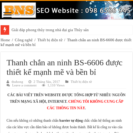
Giải đáp phong thủy trong nhà đại gia Thủy sản
Home
/
Công nghệ
/
Thiết bị điện tử
/
Thanh chắn an ninh BS-6606 được thiết
kế mạnh mẽ và bền bỉ
Thanh chắn an ninh BS-6606 được
thiết kế mạnh mẽ và bền bỉ
thuhong
2 Tháng Sáu, 2017
Thiết bị điện tử
Leave a comment
1,110 Views
CÁC BÀI VIẾT TRÊN WEBSITE ĐƯỢC TỔNG HỢP TỪ NHIỀU NGUỒN
TRÊN MẠNG XÃ HỘI, INTERNET.
CHÚNG TÔI KHÔNG CUNG CẤP
CÁC THÔNG TIN NÀY
.
Còn nếu không có những thanh chắn
barrier tự động
chắc chắn hệ thống an ninh
của các khu vực cần đảm bảo sẽ không được hoàn thành. Bất kể là cổng ra vào của