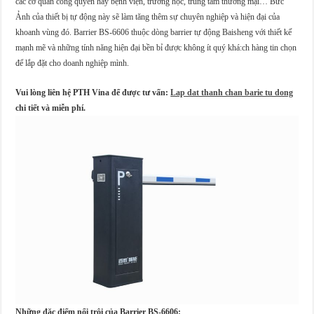
các cơ quan công quyền hay bệnh viện, trường học, trung tâm thương mại… Bức
Ảnh của thiết bị tự động này sẽ làm tăng thêm sự chuyên nghiệp và hiện đại của
khoanh vùng đó. Barrier BS-6606 thuộc dòng barrier tự động Baisheng với thiết kế
mạnh mẽ và những tính năng hiện đại bền bỉ được không ít quý khá:ch hàng tin chọn
để lắp đặt cho doanh nghiệp mình.
Vui lòng liên hệ PTH Vina để được tư vấn:
Lap dat thanh chan barie tu dong
chi tiết và miễn phí.
Những đặc điểm nổi trội của Barrier BS-6606: