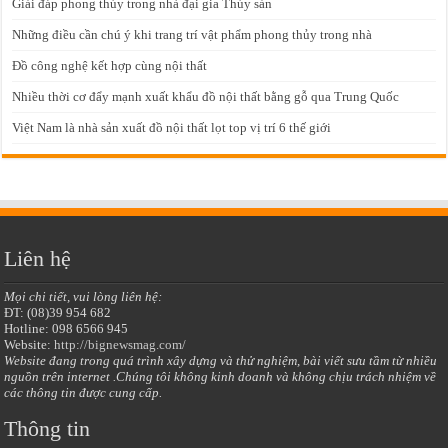
Giải đáp phong thủy trong nhà đại gia Thủy sản
Những điều cần chú ý khi trang trí vật phẩm phong thủy trong nhà
Đồ công nghệ kết hợp cùng nội thất
Nhiều thời cơ đẩy mạnh xuất khẩu đồ nội thất bằng gỗ qua Trung Quốc
Việt Nam là nhà sản xuất đồ nội thất lọt top vị trí 6 thế giới
Liên hệ
Mọi chi tiết, vui lòng liên hệ:
ĐT: (08)39 954 682
Hotline: 098 6566 945
Website:
http://bignewsmag.com/
Website đang trong quá trình xây dựng và thử nghiệm, bài viết sưu tầm từ nhiều
nguồn trên internet .Chúng tôi không kinh doanh và không chịu trách nhiệm về
các thông tin được cung cấp.
Thông tin