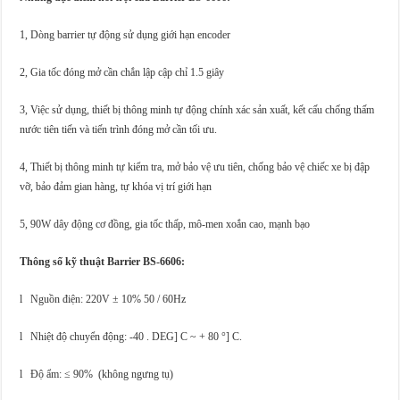
1, Dòng barrier tự động sử dụng giới hạn encoder
2, Gia tốc đóng mở cần chắn lập cập chỉ 1.5 giây
3, Việc sử dụng, thiết bị thông minh tự động chính xác sản xuất, kết cấu chống thấm
nước tiên tiến và tiến trình đóng mở cần tối ưu.
4, Thiết bị thông minh tự kiểm tra, mở bảo vệ ưu tiên, chống bảo vệ chiếc xe bị đập
vỡ, bảo đảm gian hàng, tự khóa vị trí giới hạn
5, 90W dây động cơ đồng, gia tốc thấp, mô-men xoắn cao, mạnh bạo
Thông số kỹ thuật Barrier BS-6606:
l Nguồn điện: 220V ± 10% 50 / 60Hz
l Nhiệt độ chuyển động: -40 . DEG] C ~ + 80 °] C.
l Độ ẩm: ≤ 90% (không ngưng tụ)