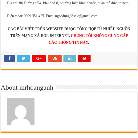
Địa chỉ: 86 Đường số 4, khu phố 6, phường hiệp bình phước, quận thủ đức, tp.hcm
Điện thoại: 0909.351.425 Emai: ngocdung86sale@gmail.com
CÁC BÀI VIẾT TRÊN WEBSITE ĐƯỢC TỔNG HỢP TỪ NHIỀU NGUỒN
TRÊN MẠNG XÃ HỘI, INTERNET.
CHÚNG TÔI KHÔNG CUNG CẤP
CÁC THÔNG TIN NÀY
.
About mrhoanganh