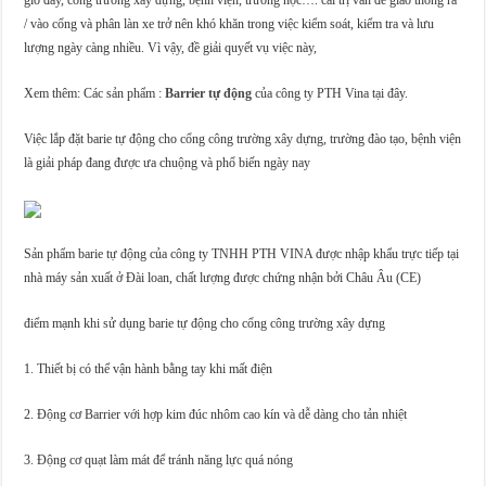
/ vào cổng và phân làn xe trở nên khó khăn trong việc kiểm soát, kiểm tra và lưu
lượng ngày càng nhiều. Vì vậy, đề giải quyết vụ việc này,
Xem thêm: Các sản phẩm :
Barrier tự động
của công ty PTH Vina tại đây.
Việc lắp đặt barie tự động cho cổng công trường xây dựng, trường đào tạo, bệnh viện
là giải pháp đang được ưa chuộng và phổ biến ngày nay
Sản phẩm barie tự động của công ty TNHH PTH VINA được nhập khẩu trực tiếp tại
nhà máy sản xuất ở Đài loan, chất lượng được chứng nhận bởi Châu Âu (CE)
điểm mạnh khi sử dụng barie tự động cho cổng công trường xây dựng
1. Thiết bị có thể vận hành bằng tay khi mất điện
2. Động cơ Barrier với hợp kim đúc nhôm cao kín và dễ dàng cho tản nhiệt
3. Động cơ quạt làm mát để tránh năng lực quá nóng