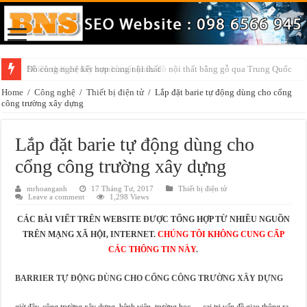
Đồ công nghệ kết hợp cùng nội thất
Nhiều thời cơ đẩy mạnh xuất khẩu đồ nội thất bằng gỗ qua Trung Quốc
Home
/
Công nghệ
/
Thiết bị điện tử
/
Lắp đặt barie tự động dùng cho cổng
công trường xây dựng
Lắp đặt barie tự động dùng cho
cổng công trường xây dựng
mrhoanganh
17 Tháng Tư, 2017
Thiết bị điện tử
Leave a comment
1,298 Views
CÁC BÀI VIẾT TRÊN WEBSITE ĐƯỢC TỔNG HỢP TỪ NHIỀU NGUỒN
TRÊN MẠNG XÃ HỘI, INTERNET.
CHÚNG TÔI KHÔNG CUNG CẤP
CÁC THÔNG TIN NÀY
.
BARRIER TỰ ĐỘNG DÙNG CHO CỔNG CÔNG TRƯỜNG XÂY DỰNG
giờ đây, công trường xây dựng, bệnh viện, trường học…. cai trị vấn đề giao thông ra