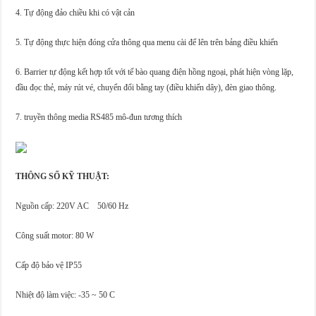
4. Tự động đảo chiều khi có vật cản
5. Tự động thực hiện đóng cửa thông qua menu cài để lên trên bảng điều khiển
6. Barrier tự động kết hợp tốt với tế bào quang điện hồng ngoại, phát hiện vòng lặp,
đầu đọc thẻ, máy rút vé, chuyển đổi bằng tay (điều khiển dây), đèn giao thông.
7. truyền thông media RS485 mô-đun tương thích
THÔNG SỐ KỸ THUẬT:
Nguồn cấp: 220V AC 50/60 Hz
Công suất motor: 80 W
Cấp độ bảo vệ IP55
Nhiệt độ làm việc: -35 ~ 50 C