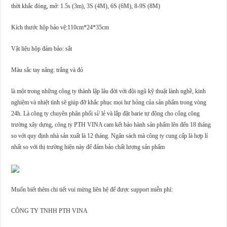
thời khắc đóng, mở: 1.5s (3m), 3S (4M), 6S (6M), 8-9S (8M)
Kích thước hộp bảo vệ:110cm*24*35cm
Vật liệu hộp đảm bảo: sắt
Màu sắc tay nâng: trắng và đỏ
là một trong những công ty thành lập lâu đời với đội ngũ kỹ thuật lành nghề, kinh
nghiệm và nhiệt tình sẽ giúp đỡ khắc phục mọi hư hỏng của sản phẩm trong vòng
24h. Là công ty chuyên phân phối sỉ/ lẻ và lắp đặt barie tự động cho cổng công
trường xây dựng, công ty PTH VINA cam kết bảo hành sản phẩm lên đến 18 tháng
so với quy định nhà sản xuất là 12 tháng. Ngân sách mà công ty cung cấp là hợp lí
nhất so với thị trường hiện này để đảm bảo chất lượng sản phẩm
Muốn biết thêm chi tiết vui mừng liên hệ để được support miễn phí:
CÔNG TY TNHH PTH VINA