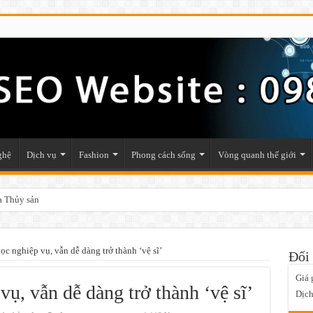
ghệ
Dịch vụ
Fashion
Phong cách sống
Vòng quanh thế giới
ật phẩm phong thủy trong nhà
c nghiệp vụ, vẫn dễ dàng trở thành ‘vệ sĩ’
Đối 
Giá 
ụ, vẫn dễ dàng trở thành ‘vệ sĩ’
Dịch