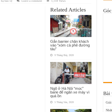
 bạ bảo vệ
Leave a comment
1,118 Views
Related Articles
Góc 
Gắn barrier chặn khách
vào “xóm cà phê đường
tàu”
9 Tháng Bảy, 2020
Ngõ ở Hà Nội “mọc”
barie để ngăn xe máy vì
Bài 
quá ồn
Giải
5 Tháng Sáu, 2020
Nhữn