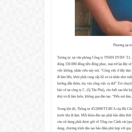
Phương tại
Tương tự, tại văn phòng Công ty TNHH DVBV T.L (
đóng 350.000 đồng tiền đồng phục, mai trở lại đây sẽ 
việc không, nhân viên này nói: “Công việc ở đây làm 
đi làm liền, khỏi phải cung cấp hồ sơ cá nhân như mấy
hướng dẫn thêm, tùy vào công việc cụ thể”.Trò chu
bảo vệ tại công ty C. (Q.Tân Phú), cho biết sau khi 
tên) và đi làm luôn, không qua đào tạo. “Đến nơi làm,
Trong khi đó, Thông tư 45/2009/TT-BCA của Bộ Công
trước khi đi làm. Mỗi khóa đào tạo phải bảo đảm thời 
vào sử dụng phải được gửi về Tổng cục Cảnh sát (qua C
dung, chương trình đào tạo bảo đảm phù hợp với quy 