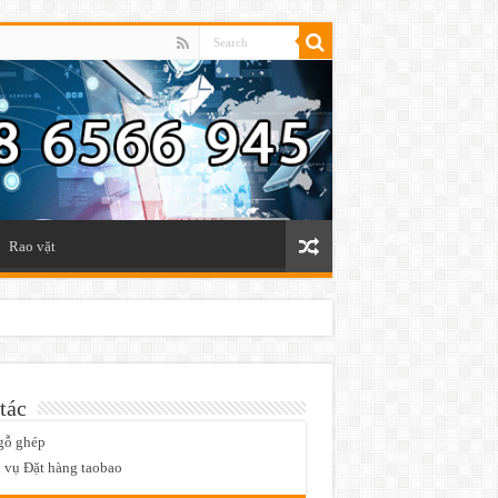
Rao vặt
tác
gỗ ghép
 vụ Đặt hàng taobao