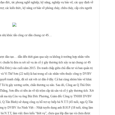
t; đạo đức, tác phong nghề nghiệp; kỹ năng, nghiệp vụ bảo vệ; các quy định về
trợ; các kiến thức, kỹ năng cơ bản về phòng cháy, chữa cháy, cấp cứu người
n nhị khúc tấn công cư dân chung cư 4S…
được đào tạo… dẫn đến thời gian qua xảy ra không ít trường hợp nhân viên
huẩn bị đưa ra xét xử vụ án cố ý gây thương tích xảy ra tại chung cư 4S
hủ Đức) vào cuối năm 2015. Do tranh chấp giữa chủ đầu tư và ban quản trị
 và Vi Thế Sơn (22 tuổi) là hai trong số các nhân viên thuộc công ty DVBV
 quyết tranh chấp, đã xô xát với cư dân ở đây. Cả hai cùng nhóm bảo vệ khác
hế Tú bị gãy xương sườn, chấn thương sọ não. Sau đó, Công an Q.Thủ Đức
ắng, Sơn đều có tiền án về tội trộm cắp tài sản và cố ý gây thương tích. Xét
ới chất ma túy.Còn vụ ông Bùi Đức Phương, Giám đốc Công ty TNHH DVBV
, Q.Tân Bình) sử dụng công cụ hỗ trợ uy hiếp bà N.T.T (45 tuổi, ngụ Q.Tân
c Công ty DVBV An Ninh Việt – Nhật tuyển dụng anh B.H.P (18 tuổi, từng làm
 bà N.T.T, làm việc theo kiểu “thời vụ”, chưa qua lớp đào tạo và chưa được