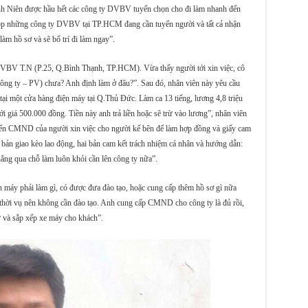
anh Niên được hầu hết các công ty DVBV tuyển chọn cho đi làm nhanh đến
n Top những công ty DVBV tại TP.HCM đang cần tuyển người và tất cả nhận
m hồ sơ và sẽ bố trí đi làm ngay”.
VBV T.N (P.25, Q.Bình Thạnh, TP.HCM). Vừa thấy người tới xin việc, cô
 công ty – PV) chưa? Anh định làm ở đâu?”. Sau đó, nhân viên này yêu cầu
ại một cửa hàng điện máy tại Q.Thủ Đức. Làm ca 13 tiếng, lương 4,8 triệu
i giá 500.000 đồng. Tiền này anh trả liền hoặc sẽ trừ vào lương”, nhân viên
uyển CMND của người xin việc cho người kế bên để làm hợp đồng và giấy cam
 bản giao kèo lao động, hai bản cam kết trách nhiệm cá nhân và hướng dẫn:
ẳng qua chỗ làm luôn khỏi cần lên công ty nữa”.
n máy phải làm gì, có được đưa đào tạo, hoặc cung cấp thêm hồ sơ gì nữa
 thời vụ nên không cần đào tạo. Anh cung cấp CMND cho công ty là đủ rồi,
ữ và sắp xếp xe máy cho khách”.