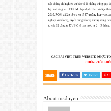
cấp chứng chỉ nghiệp vụ bảo vệ là không đúng quy đ
bộ của Công an TP.HCM nhận định.Theo số liệu thốn
2016, PC64 đã lập hồ sơ xử lý 37 trường hợp vi phạ
nghiệp vụ bảo vệ, tuyển dụng bảo vệ không đúng tiêu
tự của 32 công ty DVBV, kì hạn tước từ 2 – 3 tháng.
CÁC BÀI VIẾT TRÊN WEBSITE ĐƯỢC TỔ
CHÚNG TÔI KHÔ
Facebook
Twitter
G
Share
About msduyen