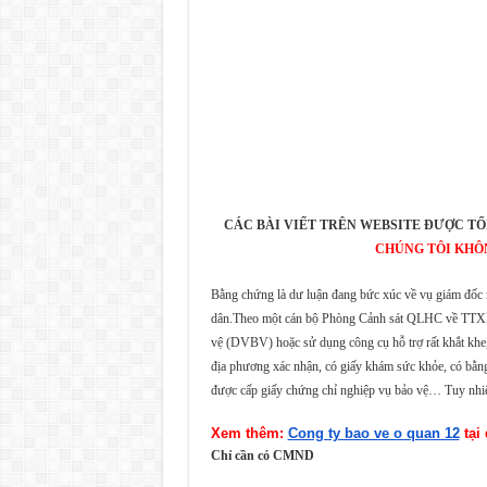
CÁC BÀI VIẾT TRÊN WEBSITE ĐƯỢC TỔ
CHÚNG TÔI KHÔ
Bằng chứng là dư luận đang bức xúc về vụ giám đốc
dân.Theo một cán bộ Phòng Cảnh sát QLHC về TTXH
vệ (DVBV) hoặc sử dụng công cụ hỗ trợ rất khắt khe
địa phương xác nhận, có giấy khám sức khỏe, có bằng 
được cấp giấy chứng chỉ nghiệp vụ bảo vệ… Tuy nhi
Xem thêm: 
Cong ty bao ve o quan 12
 tại
Chỉ cần có CMND