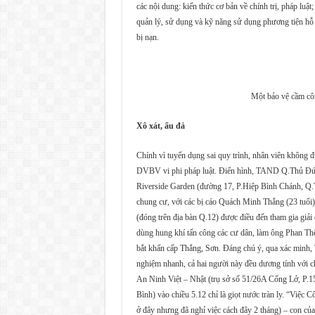
các nội dung: kiến thức cơ bản về chính trị, pháp luậ
quản lý, sử dụng và kỹ năng sử dụng phương tiện hỗ 
bị nạn.
Một bảo vệ cầm cô
Xô xát, ẩu đả
Chính vì tuyển dụng sai quy trình, nhân viên không 
DVBV vi phi pháp luật. Điển hình, TAND Q.Thủ Đức c
Riverside Garden (đường 17, P.Hiệp Bình Chánh, Q.T
chung cư, với các bị cáo Quách Minh Thắng (23 tuổi)
(đóng trên địa bàn Q.12) được điều đến tham gia giải
dùng hung khí tấn công các cư dân, làm ông Phan T
bắt khẩn cấp Thắng, Sơn. Đáng chú ý, qua xác minh, Th
nghiệm nhanh, cả hai người này đều dương tính v
An Ninh Việt – Nhật (trụ sở số 51/26A Cống Lở, P.15
Bình) vào chiều 5.12 chỉ là giọt nước tràn ly. “Việ
ở đây nhưng đã nghỉ việc cách đây 2 tháng) – con của