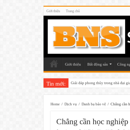
Giới thiệu
Trang chủ
Giới thiệu
Bất động sản
Công n
Tin mới:
Những điều cần chú ý khi trang trí v
Home
/
Dịch vụ
/
Danh bạ bảo vệ
/
Chẳng cần họ
Chẳng cần học nghiệp v