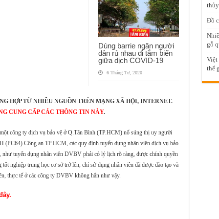
thủy
Đồ c
Nhiề
gỗ q
Dùng barrie ngăn người
dân rủ nhau đi tắm biển
Việt
giữa dịch COVID-19
thế 
6 Tháng Tư, 2020
NG HỢP TỪ NHIỀU NGUỒN TRÊN MẠNG XÃ HỘI, INTERNET.
NG CUNG CẤP CÁC THÔNG TIN NÀY
.
 một công ty dịch vụ bảo vệ ở Q.Tân Bình (TP.HCM) nổ súng thị uy người
 (PC64) Công an TP.HCM, các quy định tuyển dụng nhân viên dịch vụ bảo
, như tuyển dụng nhân viên DVBV phải có lý lịch rõ ràng, được chính quyền
tốt nghiệp trung học cơ sở trở lên, chỉ sử dụng nhân viên đã được đào tạo và
ên, thực tế ở các công ty DVBV không hẳn như vậy.
 đây.