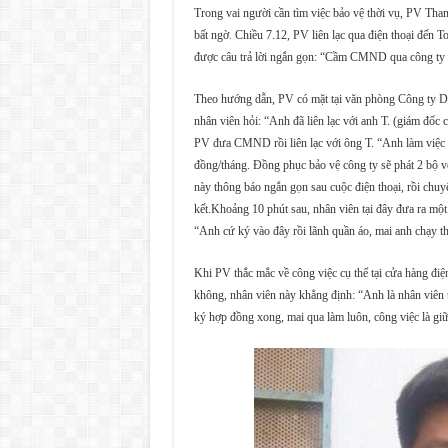
Trong vai người cần tìm việc bảo vệ thời vụ, PV Th
bất ngờ. Chiều 7.12, PV liên lạc qua điện thoại đế
được câu trả lời ngắn gọn: “Cầm CMND qua công ty là
Theo hướng dẫn, PV có mặt tại văn phòng Công ty D
nhân viên hỏi: “Anh đã liên lạc với anh T. (giám đốc
PV đưa CMND rồi liên lạc với ông T. “Anh làm việc t
đồng/tháng. Đồng phục bảo vệ công ty sẽ phát 2 bộ vớ
này thông báo ngắn gọn sau cuộc điện thoại, rồi ch
kết.Khoảng 10 phút sau, nhân viên tại đây đưa ra một
“Anh cứ ký vào đây rồi lãnh quần áo, mai anh chạy th
Khi PV thắc mắc về công việc cụ thể tại cửa hàng điệ
không, nhân viên này khẳng định: “Anh là nhân viên
ký hợp đồng xong, mai qua làm luôn, công việc là gi