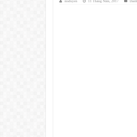
msduyen
11 Tháng Năm, 2017
Danh