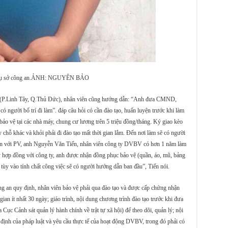
 trụ sở công an.ẢNH: NGUYÊN BẢO
P.Linh Tây, Q.Thủ Đức), nhân viên cũng hướng dẫn: “Anh đưa CMND,
có người bố trí đi làm”. đáp câu hỏi có cần đào tạo, huấn luyện trước khi làm
bảo vệ tại các nhà máy, chung cư lương trên 5 triệu đồng/tháng. Ký giao kèo
 chỗ khác và khỏi phải đi đào tạo mất thời gian lắm. Đến nơi làm sẽ có người
yện với PV, anh Nguyễn Văn Tiến, nhân viên công ty DVBV có hơn 1 năm làm
ký hợp đồng với công ty, anh được nhận đồng phục bảo vệ (quần, áo, mũ, bảng
 tùy vào tính chất công việc sẽ có người hướng dẫn ban đầu”, Tiến nói.
 an quy định, nhân viên bảo vệ phải qua đào tạo và được cấp chứng nhận
gian ít nhất 30 ngày; giáo trình, nội dung chương trình đào tạo trước khi đưa
ục Cảnh sát quản lý hành chính về trật tự xã hội) để theo dõi, quản lý; nội
định của pháp luật và yêu cầu thực tế của hoạt động DVBV, trong đó phải có