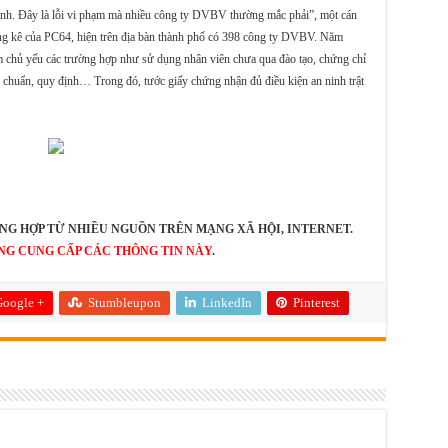
ịnh. Đây là lỗi vi phạm mà nhiều công ty DVBV thường mắc phải”, một cán
g kê của PC64, hiện trên địa bàn thành phố có 398 công ty DVBV. Năm
m chủ yếu các trường hợp như sử dụng nhân viên chưa qua đào tạo, chứng chỉ
 chuẩn, quy định… Trong đó, tước giấy chứng nhận đủ điều kiện an ninh trật
NG HỢP TỪ NHIỀU NGUỒN TRÊN MẠNG XÃ HỘI, INTERNET.
NG CUNG CẤP CÁC THÔNG TIN NÀY
.
oogle +
Stumbleupon
LinkedIn
Pinterest