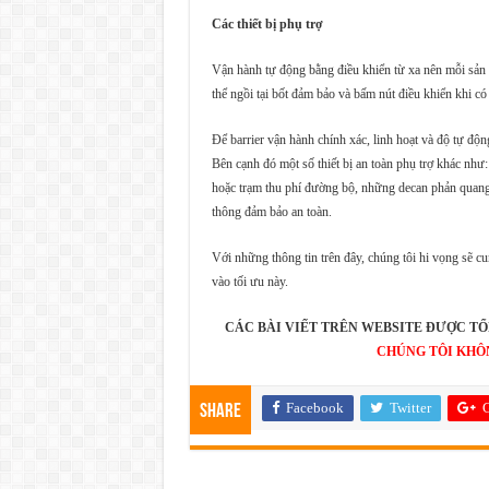
Các thiết bị phụ trợ
Vận hành tự động bằng điều khiển từ xa nên mỗi sản ph
thể ngồi tại bốt đảm bảo và bấm nút điều khiển khi c
Để barrier vận hành chính xác, linh hoạt và độ tự độn
Bên cạnh đó một số thiết bị an toàn phụ trợ khác như:
hoặc trạm thu phí đường bộ, những decan phản quang
thông đảm bảo an toàn.
Với những thông tin trên đây, chúng tôi hi vọng sẽ cu
vào tối ưu này.
CÁC BÀI VIẾT TRÊN WEBSITE ĐƯỢC TỔ
CHÚNG TÔI KHÔ
Facebook
Twitter
G
Share