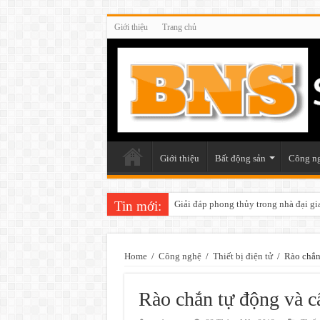
Giới thiệu
Trang chủ
Giới thiệu
Bất động sản
Công n
Tin mới:
Giải đáp phong thủy trong nhà đại gi
Những điều cần chú ý khi trang trí v
Home
/
Công nghệ
/
Thiết bị điện tử
/
Rào chắn 
Rào chắn tự động và cấ