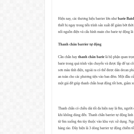
Hiện nay, các thương hiệu barrier lớn như
barie Bais
thiết bị ngay trong tiến trình sản xuất để giám bớt th
nối nguồn điện và cấu hình main cho barie tự động là
Thanh chắn barrier tự động
Cần chắn hay
thanh chắn barie
là bộ phận quan trọn
barie trong quá trình vận chuyển và được lắp để tại c
sơn màu tĩnh điện, ngoài ra có thể được dán decan ph
an toàn cho các phương tiện vào ban đêm. Một đầu của
một giá đỡ giúp thanh chắn hoạt động tốt hơn, giảm xu
Thanh chắn có chiều dài tối đa hiện nay là 8m, người
khi không dùng đến. Thanh chắn barrier tự động linh h
từ 6m xuống 4m tùy thuộc vào khu vực sử dụng. Ngoài 
hàng rào. Đây hiện là 3 dòng barrier tự động chiếm tổ