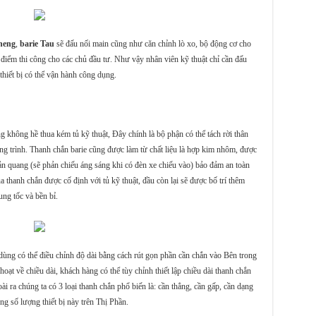
heng
,
barie Tau
sẽ đấu nối main cũng như căn chỉnh lò xo, bộ động cơ cho
ời điểm thi công cho các chủ đầu tư. Như vậy nhân viên kỹ thuật chỉ cần đấu
 thiết bị có thể vận hành công dụng.
g không hề thua kém tủ kỹ thuật, Đây chính là bộ phận có thể tách rời thân
ông trình. Thanh chắn barie cũng được làm từ chất liệu là hợp kim nhôm, được
ản quang (sẽ phản chiếu áng sáng khi có đèn xe chiếu vào) bảo đảm an toàn
 thanh chắn được cố định với tủ kỹ thuật, đầu còn lại sẽ được bố trí thêm
ng tốc và bền bỉ.
 dùng có thể điều chỉnh độ dài bằng cách rút gọn phần cần chắn vào Bên trong
oạt về chiều dài, khách hàng có thể tùy chỉnh thiết lập chiều dài thanh chắn
ra chúng ta có 3 loại thanh chắn phổ biến là: cần thẳng, cần gấp, cần dạng
ng số lượng thiết bị này trên Thị Phần.