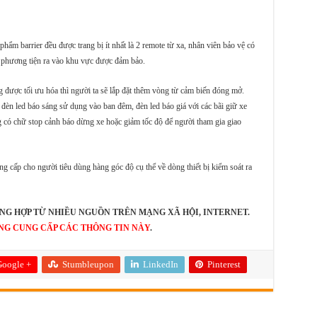
ẩm barrier đều được trang bị ít nhất là 2 remote từ xa, nhân viên bảo vệ có
ó phương tiện ra vào khu vực được đảm bảo.
g được tối ưu hóa thì người ta sẽ lắp đặt thêm vòng từ cảm biến đóng mở.
 đèn led báo sáng sử dụng vào ban đêm, đèn led báo giá với các bãi giữ xe
 có chữ stop cảnh báo dừng xe hoặc giảm tốc độ để người tham gia giao
ng cấp cho người tiêu dùng hàng góc độ cụ thể về dòng thiết bị kiểm soát ra
NG HỢP TỪ NHIỀU NGUỒN TRÊN MẠNG XÃ HỘI, INTERNET.
NG CUNG CẤP CÁC THÔNG TIN NÀY
.
oogle +
Stumbleupon
LinkedIn
Pinterest