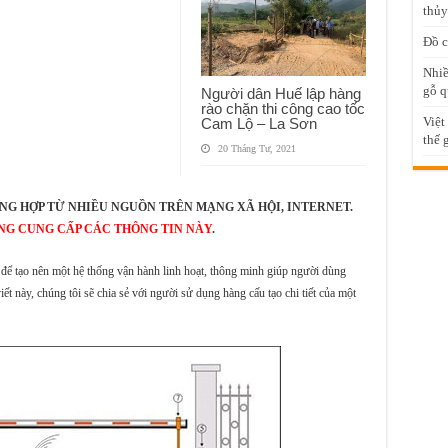
thủy
Đồ c
Nhiề
gỗ q
Người dân Huế lập hàng
rào chặn thi công cao tốc
Việt
Cam Lộ – La Sơn
thế 
20 Tháng Tư, 2021
NG HỢP TỪ NHIỀU NGUỒN TRÊN MẠNG XÃ HỘI, INTERNET.
NG CUNG CẤP CÁC THÔNG TIN NÀY
.
ệ để tạo nên một hệ thống vận hành linh hoạt, thông minh giúp người dùng
iết này, chúng tôi sẽ chia sẻ với người sử dụng hàng cấu tạo chi tiết của một