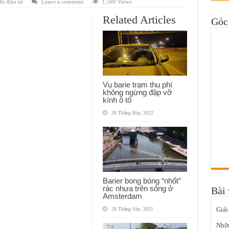
bị điện tử
Leave a comment
1,589 Views
Related Articles
Góc 
Vụ barie trạm thu phí
không ngừng đập vỡ
kính ô tô
30 Tháng Bảy, 2022
Barier bong bóng “nhốt”
rác nhựa trên sông ở
Bài 
Amsterdam
Giải
28 Tháng Sáu, 2021
Nhữn