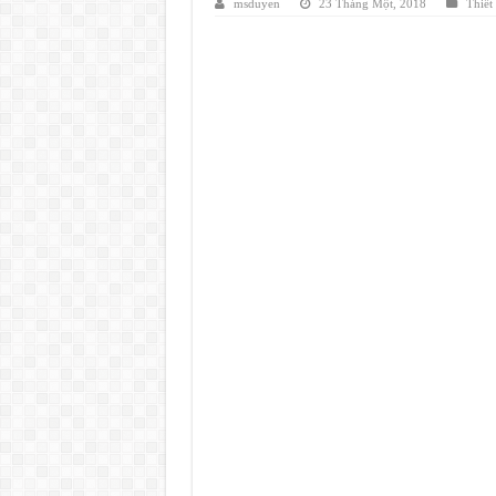
msduyen
23 Tháng Một, 2018
Thiết 