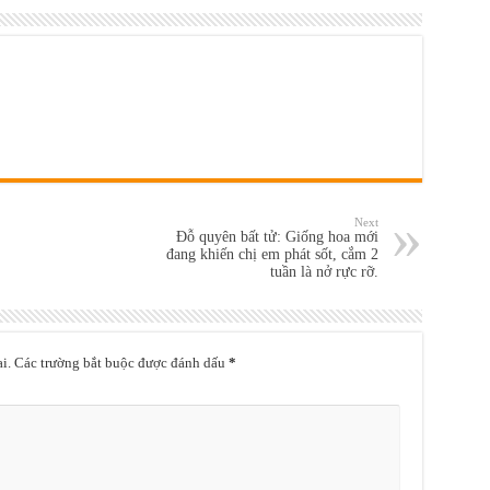
Next
Đỗ quyên bất tử: Giống hoa mới
đang khiến chị em phát sốt, cắm 2
tuần là nở rực rỡ.
i.
Các trường bắt buộc được đánh dấu
*