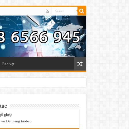
Rao vặt
tác
gỗ ghép
 vụ Đặt hàng taobao