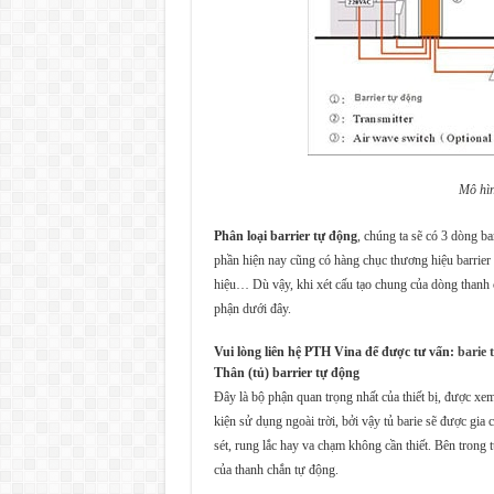
Mô hìn
Phân loại barrier tự động
, chúng ta sẽ có 3 dòng bar
phần hiện nay cũng có hàng chục thương hiệu barrier
hiệu… Dù vậy, khi xét cấu tạo chung của dòng thanh 
phận dưới đây.
Vui lòng liên hệ PTH Vina để được tư vấn:
barie 
Thân (tủ) barrier tự động
Đây là bộ phận quan trọng nhất của thiết bị, được xe
kiện sử dụng ngoài trời, bởi vậy tủ barie sẽ được gi
sét, rung lắc hay va chạm không cần thiết. Bên trong t
của thanh chắn tự động.