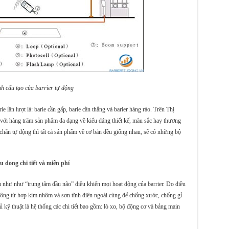
h cấu tạo của barrier tự động
ie lần lượt là: barie cần gấp, barie cần thẳng và barier hàng rào. Trên Thị
 với hàng trăm sản phẩm đa dạng về kiểu dáng thiết kế, màu sắc hay thương
chắn tự động thì tất cả sản phẩm về cơ bản đều giống nhau, sẽ có những bộ
tu dong chi tiết và miễn phí
m như như “trung tâm đầu não” điều khiển mọi hoạt động của barrier. Do điều
a công từ hợp kim nhôm và sơn tĩnh điện ngoài cùng để chống xước, chống gỉ
ủ kỹ thuật là hệ thống các chi tiết bao gồm: lò xo, bộ động cơ và bảng main