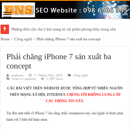
Những điều cần chú ý khi trang trí vật phẩm phong thủy trong nhà
Home
/
Công nghệ
/
Phải chăng iPhone 7 sản xuất ba concept
Phải chăng iPhone 7 sản xuất ba
concept
msduyen
17 Tháng Năm, 2016
Công nghệ
Leave a comment
1,588 Views
CÁC BÀI VIẾT TRÊN WEBSITE ĐƯỢC TỔNG HỢP TỪ NHIỀU NGUỒN
TRÊN MẠNG XÃ HỘI, INTERNET.
CHÚNG TÔI KHÔNG CUNG CẤP
CÁC THÔNG TIN NÀY
.
Tin đồn mới nhất về iPhone 7 cho rằng chiếc smartphone này của Apple sẽ được phát
hành với 3 biến thể khác nhau.