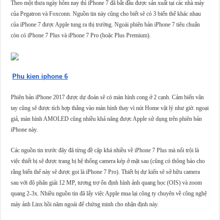
Theo một thưa ngày hôm nay thì iPhone 7 đã bắt đầu được sản xuất tại các nhà máy
của Pegatron và Foxconn. Nguồn tin này cũng cho biết sẽ có 3 biến thể khác nhau
của iPhone 7 được Apple tung ra thị trường. Ngoài phiên bản iPhone 7 tiêu chuẩn
còn có iPhone 7 Plus và iPhone 7 Pro (hoặc Plus Premium).
Phu kien iphone 6
Phiên bản iPhone 2017 được dự đoán sẽ có màn hình cong ở 2 cạnh. Cảm biến vân
tay cũng sẽ được tích hợp thẳng vào màn hình thay vì nút Home vật lý như giờ. ngoại
giả, màn hình AMOLED cũng nhiều khả năng được Apple sử dụng trên phiên bản
iPhone này.
Các nguồn tin trước đây đã từng đề cập khá nhiều về iPhone 7 Plus mà nổi trội là
việc thiết bị sẽ được trang bị hệ thống camera kép ở mặt sau (cũng có thông báo cho
rằng biến thể này sẽ được gọi là iPhone 7 Pro). Thiết bị dự kiến sẽ sở hữu camera
sau với độ phân giải 12 MP, tương trợ ổn định hình ảnh quang học (OIS) và zoom
quang 2-3x. Nhiều nguồn tin đã lấy việc Apple mua lại công ty chuyên về công nghệ
máy ảnh Linx hồi năm ngoái để chứng minh cho nhận định này.