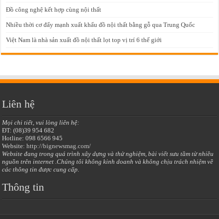
Đồ công nghệ kết hợp cùng nội thất
Nhiều thời cơ đẩy mạnh xuất khẩu đồ nội thất bằng gỗ qua Trung Quốc
Việt Nam là nhà sản xuất đồ nội thất lọt top vị trí 6 thế giới
Liên hệ
Mọi chi tiết, vui lòng liên hệ:
ĐT: (08)39 954 682
Hotline: 098 6566 945
Website:
http://bignewsmag.com/
Website đang trong quá trình xây dựng và thử nghiệm, bài viết sưu tầm từ nhiều
nguồn trên internet .Chúng tôi không kinh doanh và không chịu trách nhiệm về
các thông tin được cung cấp.
Thông tin