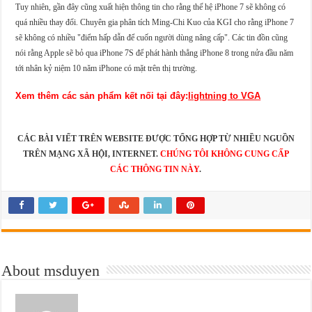
Tuy nhiên, gần đây cũng xuất hiện thông tin cho rằng thế hệ iPhone 7 sẽ không có
quá nhiều thay đổi. Chuyên gia phân tích Ming-Chi Kuo của KGI cho rằng iPhone 7
sẽ không có nhiều "điểm hấp dẫn để cuốn người dùng nâng cấp". Các tin đồn cũng
nói rằng Apple sẽ bỏ qua iPhone 7S để phát hành thẳng iPhone 8 trong nửa đầu năm
tới nhân kỷ niệm 10 năm iPhone có mặt trên thị trường.
Xem thêm các sản phẩm kết nối tại đây:
lightning to VGA
CÁC BÀI VIẾT TRÊN WEBSITE ĐƯỢC TỔNG HỢP TỪ NHIỀU NGUỒN
TRÊN MẠNG XÃ HỘI, INTERNET.
CHÚNG TÔI KHÔNG CUNG CẤP
CÁC THÔNG TIN NÀY
.
About msduyen