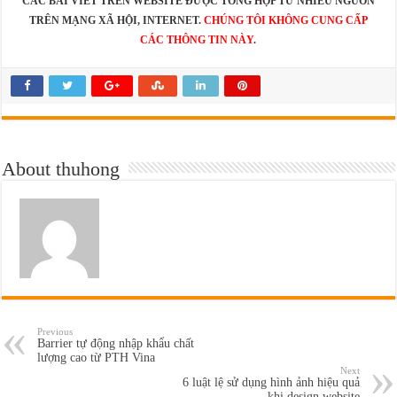
CÁC BÀI VIẾT TRÊN WEBSITE ĐƯỢC TỔNG HỢP TỪ NHIỀU NGUỒN
TRÊN MẠNG XÃ HỘI, INTERNET.
CHÚNG TÔI KHÔNG CUNG CẤP
CÁC THÔNG TIN NÀY
.
About thuhong
Previous
Barrier tự động nhập khẩu chất
lượng cao từ PTH Vina
Next
6 luật lệ sử dụng hình ảnh hiệu quả
khi design website