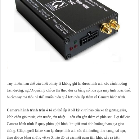
Tuy nhiên, hạn chế của thiết bị này là không ghi lại được hình ảnh các cảnh huống
trên đường, người quản lý chỉ có thể theo dõi xe bằng số hóa qua máy tính hoặc thiết
bị cầm tay mà thôi. vì thế, muốn hiệu quả hơn nên lắp thêm cả Camera hành trình.
Camera hành trình trên ô tô
có thể lắp ở bất kỳ vị trí nào của xe từ gương giữa,
kính chắn gió trước, cản trước, tản nhiệt… nếu cần gắn thêm cả phía sau. Lợi thế của
Camera hành trình là quay phim, ghi hình, lưu giữ mọi tình huống tham gia giao
thông. Giúp người lái xe xem lại được hình ảnh các tình huống như cụng, tai nạn,
theo dõi có bằng chứng về xe X nào đó và các mối quan tâm khác xảy ra trên