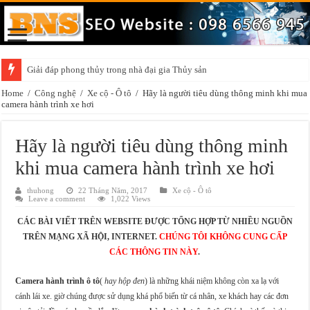
Giải đáp phong thủy trong nhà đại gia Thủy sản
Home
/
Công nghệ
/
Xe cộ - Ô tô
/
Hãy là người tiêu dùng thông minh khi mua
camera hành trình xe hơi
Hãy là người tiêu dùng thông minh
khi mua camera hành trình xe hơi
thuhong
22 Tháng Năm, 2017
Xe cộ - Ô tô
Leave a comment
1,022 Views
CÁC BÀI VIẾT TRÊN WEBSITE ĐƯỢC TỔNG HỢP TỪ NHIỀU NGUỒN
TRÊN MẠNG XÃ HỘI, INTERNET.
CHÚNG TÔI KHÔNG CUNG CẤP
CÁC THÔNG TIN NÀY
.
Camera hành trình ô tô
(
hay hộp đen
) là những khái niệm không còn xa lạ với
cánh lái xe. giờ chúng được sử dụng khá phổ biến từ cá nhân, xe khách hay các đơn