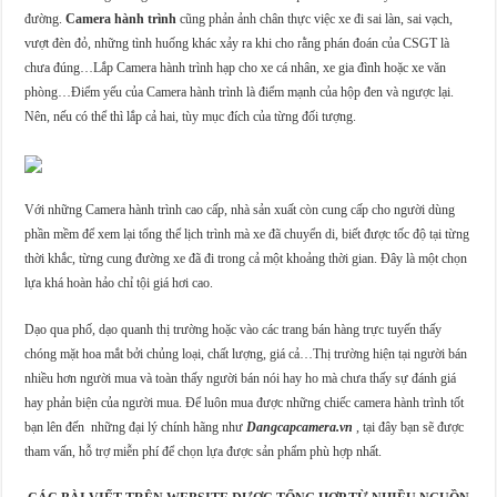
đường.
Camera hành trình
cũng phản ảnh chân thực việc xe đi sai làn, sai vạch,
vượt đèn đỏ, những tình huống khác xảy ra khi cho rằng phán đoán của CSGT là
chưa đúng…Lắp Camera hành trình hạp cho xe cá nhân, xe gia đình hoặc xe văn
phòng…Điểm yếu của Camera hành trình là điểm mạnh của hộp đen và ngược lại.
Nên, nếu có thể thì lắp cả hai, tùy mục đích của từng đối tượng.
Với những Camera hành trình cao cấp, nhà sản xuất còn cung cấp cho người dùng
phần mềm để xem lại tổng thể lịch trình mà xe đã chuyển di, biết được tốc độ tại từng
thời khắc, từng cung đường xe đã đi trong cả một khoảng thời gian. Đây là một chọn
lựa khá hoàn hảo chỉ tội giá hơi cao.
Dạo qua phố, dạo quanh thị trường hoặc vào các trang bán hàng trực tuyến thấy
chóng mặt hoa mắt bởi chủng loại, chất lượng, giá cả…Thị trường hiện tại người bán
nhiều hơn người mua và toàn thấy người bán nói hay ho mà chưa thấy sự đánh giá
hay phản biện của người mua. Để luôn mua được những chiếc camera hành trình tốt
bạn lên đến những đại lý chính hãng như
Dangcapcamera.vn
, tại đây bạn sẽ được
tham vấn, hỗ trợ miễn phí để chọn lựa được sản phẩm phù hợp nhất.