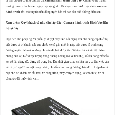
vị vận tải đều có nhu cầu lắp đặt
camera hành trình trên ô tô
. Chính vì thế mà thị
trường camera hành trình ngày một rộng lớn. Để chọn mua được một chiếc
camera
hành trình tốt
, một người tiêu dùng uyên bác thì bạn cần biết những điều sau:
Xem thêm: Quý khách có nhu cầu lắp đặt :
Camera hành trình BlackVue
liên
hệ tại đây.
Hộp đen cho phép người quản lý, duyệt máy tính nối mạng với nhà cung cấp thiết bị,
biết được vị trí chuẩn xác của chiếc xe có gắn thiết bị này, biết được lộ trình cung
đường tuyến phố mà xe đang chuyển di, biết được tốc độ bây chừ và tốc độ nhàng
nhàng của xe, biết được lượng xăng nhàng nhàng mà xe tiêu thụ, số lần đóng mở cửa
xe, số lần dừng đỗ, dừng đỗ trong bao lâu, thời gian chạy xe liên tục , ca làm việc của
tài xế , số người có mặt trong cabin, chỉ dẫn chọn cung đường, bản đồ… Hộp đen rất
hạp cho xe khách, xe tải, taxi, xe công trình, máy chuyên dụng, xe cho thuê, xe đi
công tác dài ngày tỉnh xa…