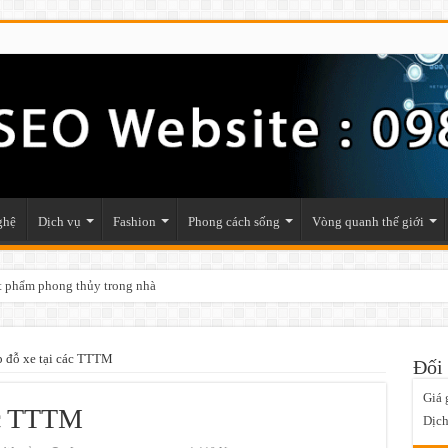
ghệ
Dịch vụ
Fashion
Phong cách sống
Vòng quanh thế giới
ật phẩm phong thủy trong nhà
p đỗ xe tại các TTTM
Đối 
Giá 
ác TTTM
Dịch