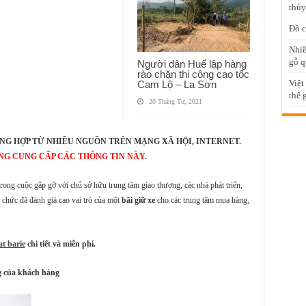
thủy
Đồ c
Nhiề
gỗ q
Người dân Huế lập hàng
rào chặn thi công cao tốc
Việt
Cam Lộ – La Sơn
thế 
20 Tháng Tư, 2021
NG HỢP TỪ NHIỀU NGUỒN TRÊN MẠNG XÃ HỘI, INTERNET.
NG CUNG CẤP CÁC THÔNG TIN NÀY
.
 trong cuộc gặp gỡ với chủ sở hữu trung tâm giao thương, các nhà phát triển,
n chức đã đánh giá cao vai trò của một
bãi giữ xe
cho các trung tâm mua hàng,
t barie
chi tiết và miễn phí.
ng của khách hàng