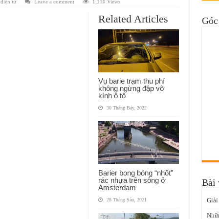
 điện tử
Leave a comment
1,110 Views
Related Articles
Góc 
Vụ barie trạm thu phí
không ngừng đập vỡ
kính ô tô
30 Tháng Bảy, 2022
Barier bong bóng “nhốt”
rác nhựa trên sông ở
Bài 
Amsterdam
Giải
28 Tháng Sáu, 2021
Nhữn