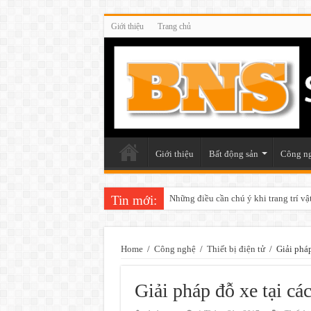
Giới thiệu
Trang chủ
Giới thiệu
Bất động sản
Công n
Tin mới:
Những điều cần chú ý khi trang trí v
Home
/
Công nghệ
/
Thiết bị điện tử
/
Giải phá
Giải pháp đỗ xe tại c