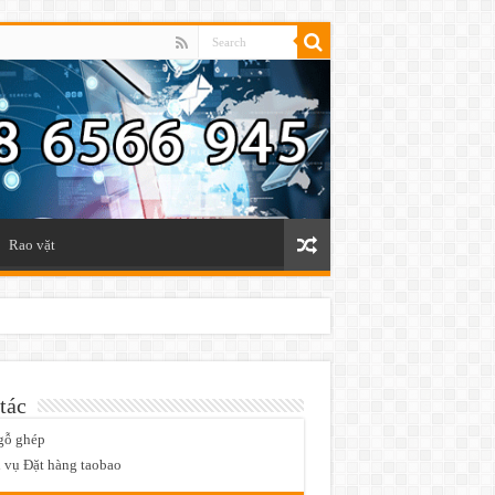
Rao vặt
tác
gỗ ghép
 vụ Đặt hàng taobao