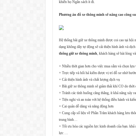
khiến họ Ngân sách ít đi.
Phương án đỗ xe thông minh sẽ nâng cao công suấ
Hệ thống bãi giữ xe thông minh được coi cao tại hội 
dạng không dây tự động sẽ cải thiện hình ảnh và dịc
thống giữ xe thông minh
, khách hàng sẽ hài lòng v
+ Nhiều thời gian hơn cho việc mua sắm và chọn lựa vì 
+ Trực tiếp và hối hả kiếm được vị trí đỗ xe nhờ hướ
+ Cải thiện hình ảnh và chất lượng dịch vụ
+ Bãi giữ xe thông minh sẽ giảm thải khí CO do thời đ
+ Tránh các tình huống căng thẳng, ít khả năng xảy ra
+ Tiện nghi và an toàn với hệ thống điều hành và kiể
+ Cai quản dễ dàng và năng động hơn
+ Cung cấp số liệu về Phần Trăm khách hàng lưu thô
trung bình…
+ Tối ưu hóa các nguồn lực kinh doanh của bạn. khả 
lực …