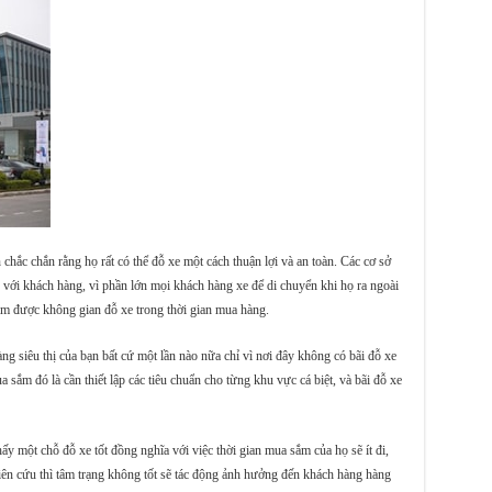
c chắn rằng họ rất có thể đỗ xe một cách thuận lợi và an toàn. Các cơ sở
g với khách hàng, vì phần lớn mọi khách hàng xe để di chuyển khi họ ra ngoài
ìm được không gian đỗ xe trong thời gian mua hàng.
àng siêu thị của bạn bất cứ một lần nào nữa chỉ vì nơi đây không có bãi đỗ xe
sắm đó là cần thiết lập các tiêu chuẩn cho từng khu vực cá biệt, và bãi đỗ xe
ấy một chỗ đỗ xe tốt đồng nghĩa với việc thời gian mua sắm của họ sẽ ít đi,
ên cứu thì tâm trạng không tốt sẽ tác động ảnh hưởng đến khách hàng hàng