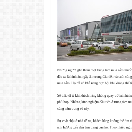
Những người ghé thăm một trung tâm mua sắm muốn chắ
đậu xe là hình ảnh gây ấn tượng đầu tiên và cuối cùn
mua sắm. Họ rất có khả năng bực bội khi không thể t
Sẽ thật tồi tệ khi khách hàng không quay trở lại nhà h
phù hợp. Những kinh nghiệm đầu tiên ở trung tâm mua 
cũng nằm trong số này.
Sự chật chội ở nhà để xe, khách hàng không thể tìm th
ảnh hướng xấu đến tâm trạng của họ. Theo nhiều nghi