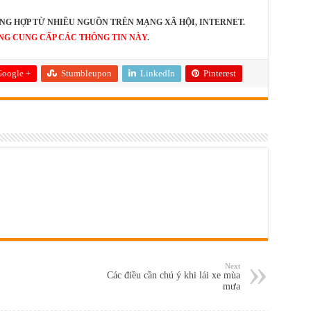
NG HỢP TỪ NHIỀU NGUỒN TRÊN MẠNG XÃ HỘI, INTERNET.
NG CUNG CẤP CÁC THÔNG TIN NÀY
.
oogle +
Stumbleupon
LinkedIn
Pinterest
Next
Các điều cần chú ý khi lái xe mùa
mưa