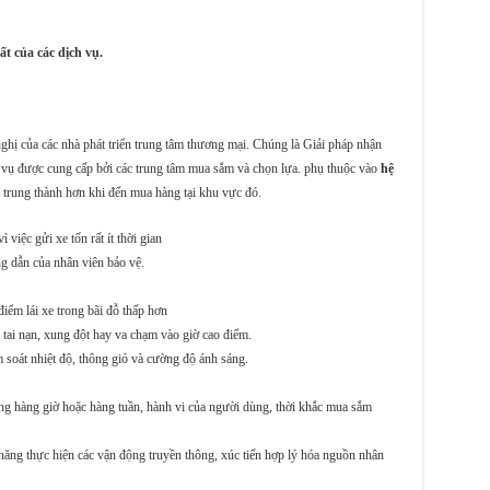
t của các dịch vụ.
nghị của các nhà phát triển trung tâm thương mại. Chúng là Giải pháp nhận
h vụ được cung cấp bởi các trung tâm mua sắm và chọn lựa. phụ thuộc vào
hệ
à trung thành hơn khi đến mua hàng tại khu vực đó.
việc gửi xe tốn rất ít thời gian
ng dẫn của nhân viên bảo vệ.
iểm lái xe trong bãi đỗ thấp hơn
 tai nạn, xung đột hay va chạm vào giờ cao điểm.
m soát nhiệt độ, thông gió và cường độ ánh sáng.
ng hàng giờ hoặc hàng tuần, hành vi của người dùng, thời khắc mua sắm
năng thực hiện các vận động truyền thông, xúc tiến hợp lý hóa nguồn nhân