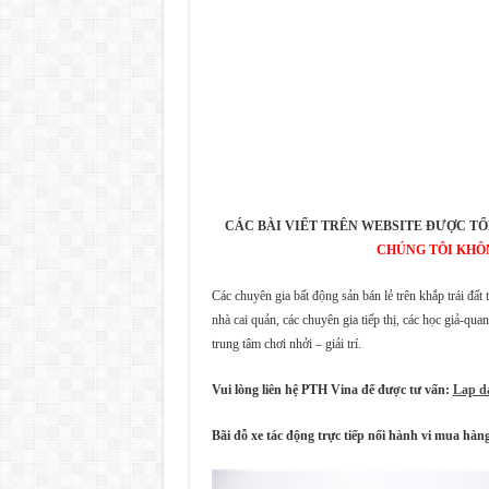
CÁC BÀI VIẾT TRÊN WEBSITE ĐƯỢC TỔ
CHÚNG TÔI KHÔ
Các chuyên gia bất động sản bán lẻ trên khắp trái đất
nhà cai quản, các chuyên gia tiếp thị, các học giả-qua
trung tâm chơi nhởi – giải trí.
Vui lòng liên hệ PTH Vina để được tư vấn:
Lap da
Bãi đỗ xe tác động trực tiếp nối hành vi mua hà