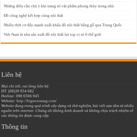
Những điều cần chú ý khi trang trí vật phẩm phong thủy trong nhà
Đồ công nghệ kết hợp cùng nội thất
Nhiều thời cơ đẩy mạnh xuất khẩu đồ nội thất bằng gỗ qua Trung Quốc
Việt Nam là nhà sản xuất đồ nội thất lọt top vị trí 6 thế giới
Liên hệ
Mọi chi tiết, vui lòng liên hệ:
ĐT: (08)39 954 682
Hotline: 098 6566 945
Website:
http://bignewsmag.com/
Website đang trong quá trình xây dựng và thử nghiệm, bài viết sưu tầm từ nhiều
nguồn trên internet .Chúng tôi không kinh doanh và không chịu trách nhiệm về
các thông tin được cung cấp.
Thông tin