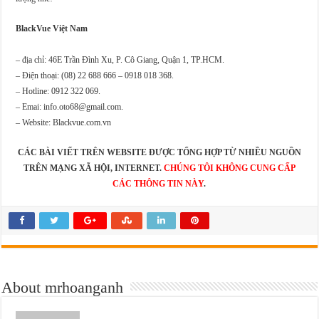
BlackVue Việt Nam
– địa chỉ: 46E Trần Đình Xu, P. Cô Giang, Quận 1, TP.HCM.
– Điện thoại: (08) 22 688 666 – 0918 018 368.
– Hotline: 0912 322 069.
– Emai: info.oto68@gmail.com.
– Website: Blackvue.com.vn
CÁC BÀI VIẾT TRÊN WEBSITE ĐƯỢC TỔNG HỢP TỪ NHIỀU NGUỒN
TRÊN MẠNG XÃ HỘI, INTERNET.
CHÚNG TÔI KHÔNG CUNG CẤP
CÁC THÔNG TIN NÀY
.
About mrhoanganh