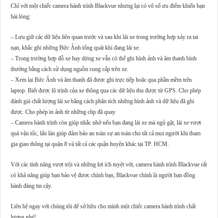
Chỉ với một chiếc camera hành trình Blackvue nhưng lại có vô số ưu điểm khiến bạn
hài lòng:
– Lưu giữ các dữ liệu liên quan trước và sau khi lái xe trong trường hợp xảy ra tai
nạn, khắc ghi những Bức Ảnh tổng quát khi đang lái xe.
– Trong trường hợp đỗ xe hay dừng xe vẫn có thể ghi hình ảnh và âm thanh bình
thường bằng cách sử dụng nguồn cung cấp trên xe.
– Xem lại Bức Ảnh và âm thanh đã được ghi trực tiếp hoặc qua phần mềm trên
laptop. Biết được lộ trình của xe thông qua các dữ liệu thu được từ GPS. Cho phép
đánh giá chất lượng lái xe bằng cách phân tích những hình ảnh và dữ liệu đã ghi
được. Cho phép in ảnh từ những clip đã quay.
– Camera hành trình còn giúp nhắc nhở nếu bạn đang lái xe mà ngủ gật, lái xe vượt
quá vận tốc, lấn làn giúp đảm bảo an toàn sự an toàn cho tất cả mọi người khi tham
gia giao thông tại quận 8 và tất cả các quận huyện khác tại TP. HCM.
Với các tính năng vượt trội và những lợi ích tuyệt vời, camera hành trình Blackvue rất
có khả năng giúp bạn bảo vệ được chính bạn, Blackvue chính là người bạn đồng
hành đáng tin cậy.
Liên hệ ngay với chúng tôi để sở hữu cho mình một chiếc camera hành trình chất
lượng nhé!