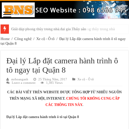
Giải đáp phong thủy trong nhà đại gia Thủy sản
Những điều cần chú ý khi trang trí vật phẩm phong thủy trong nhà
Home
/
Công nghệ
/
Xe cộ - Ô tô
/
Đại lý Lắp đặt camera hành trình ô tô ngay
tại Quận 8
Đại lý Lắp đặt camera hành trình ô
tô ngay tại Quận 8
mrhoanganh
25 Tháng Năm, 2017
Xe cộ - Ô tô
Leave a comment
1,385 Views
CÁC BÀI VIẾT TRÊN WEBSITE ĐƯỢC TỔNG HỢP TỪ NHIỀU NGUỒN
TRÊN MẠNG XÃ HỘI, INTERNET.
CHÚNG TÔI KHÔNG CUNG CẤP
CÁC THÔNG TIN NÀY
.
Đại lý Lắp đặt camera hành trình ô tô tại Quận 8