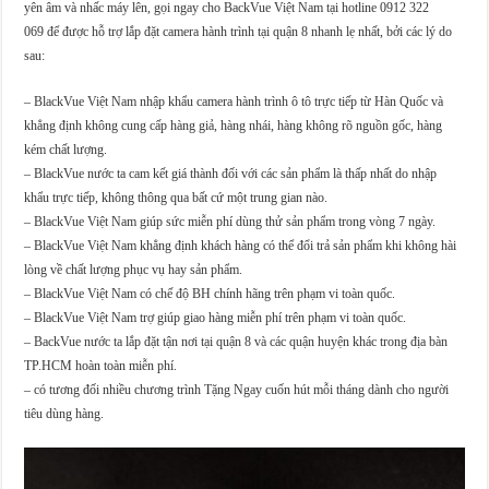
yên âm và nhấc máy lên, gọi ngay cho BackVue Việt Nam tại hotline 0912 322
069 để được hỗ trợ lắp đặt camera hành trình tại quận 8 nhanh lẹ nhất, bởi các lý do
sau:
– BlackVue Việt Nam nhập khẩu camera hành trình ô tô trực tiếp từ Hàn Quốc và
khẳng định không cung cấp hàng giả, hàng nhái, hàng không rõ nguồn gốc, hàng
kém chất lượng.
– BlackVue nước ta cam kết giá thành đối với các sản phẩm là thấp nhất do nhập
khẩu trực tiếp, không thông qua bất cứ một trung gian nào.
– BlackVue Việt Nam giúp sức miễn phí dùng thử sản phẩm trong vòng 7 ngày.
– BlackVue Việt Nam khẳng định khách hàng có thể đổi trả sản phẩm khi không hài
lòng về chất lượng phục vụ hay sản phẩm.
– BlackVue Việt Nam có chế độ BH chính hãng trên phạm vi toàn quốc.
– BlackVue Việt Nam trợ giúp giao hàng miễn phí trên phạm vi toàn quốc.
– BackVue nước ta lắp đặt tận nơi tại quận 8 và các quận huyện khác trong địa bàn
TP.HCM hoàn toàn miễn phí.
– có tương đối nhiều chương trình Tặng Ngay cuốn hút mỗi tháng dành cho người
tiêu dùng hàng.