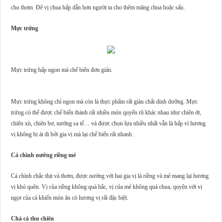
cho thơm. Để vị chua hấp dẫn hơn người ta cho thêm măng chua hoặc sấu.
Mực trứng
Mực trứng hấp ngon mà chế biến đơn giản.
Mực trứng không chỉ ngon mà còn là thực phẩm rất giàu chất dinh dưỡng. Mực
trứng có thể được chế biến thành rất nhiều món quyến rũ khác nhau như chiên ớt,
chiên xù, chiên bơ, nướng sa tế… và được chọn lựa nhiều nhất vẫn là hấp vì hương
vị không bị át đi bởi gia vị mà lại chế biến rất nhanh .
Cá chình nướng riềng mẻ
Cá chình chắc thịt và thơm, được nướng với hai gia vị là riềng và mẻ mang lại hương
vị khó quên. Vị của riềng không quá hắc, vị của mẻ không quá chua, quyện với vị
ngọt của cá khiến món ăn có hương vị rất đặc biệt.
Chả cá thu chiên