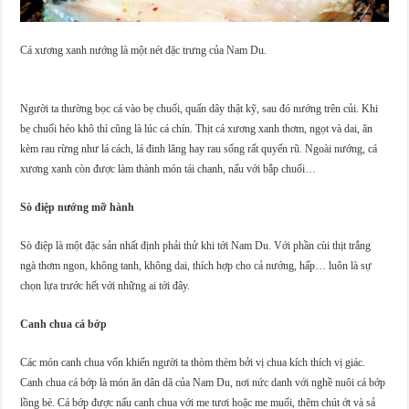
Cá xương xanh nướng là một nét đặc trưng của Nam Du.
Người ta thường bọc cá vào bẹ chuối, quấn dây thật kỹ, sau đó nướng trên củi. Khi
bẹ chuối héo khô thì cũng là lúc cá chín. Thịt cá xương xanh thơm, ngọt và dai, ăn
kèm rau rừng như lá cách, lá đinh lăng hay rau sống rất quyến rũ. Ngoài nướng, cá
xương xanh còn được làm thành món tái chanh, nấu với bắp chuối…
Sò điệp nướng mỡ hành
Sò điệp là một đặc sản nhất định phải thử khi tới Nam Du. Với phần cùi thịt trắng
ngà thơm ngon, không tanh, không dai, thích hợp cho cả nướng, hấp… luôn là sự
chọn lựa trước hết với những ai tới đây.
Canh chua cá bớp
Các món canh chua vốn khiến người ta thòm thèm bởi vị chua kích thích vị giác.
Canh chua cá bớp là món ăn dân dã của Nam Du, nơi nức danh với nghề nuôi cá bớp
lồng bè. Cá bớp được nấu canh chua với me tươi hoặc me muối, thêm chút ớt và sả