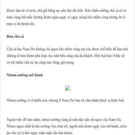
Được làm từ cá tươi, chả giã bằng tay nên thịt rất chắc. Khi chiên miếng chả cá sẽ có
màu vàng bắt mắt, hương thơm ngào ngạt, vị ngọt, nóng hổi chấm cùng tương ớt có
mùi vị rất đượm đà.
Bún chả cá
Chả cá thu Nam Du không chỉ ngon khi chiên vàng mà còn được chế biến để làm nên
những tô bún thơm phù hợp cho một bữa sáng của du khách. Một bát bún ở đây sẽ
có rất nhiều chả cá, ăn cùng rau sống, giá trụng.
Nhum nướng mỡ hành
Nhum nướng có ở nhiều nơi, nhưng ở Nam Du bạn sẽ cảm nhận được vị khác biệt.
Ngoài việc để làm mắm, nhum nướng cũng là một đặc sản rất ngon của Nam Du.
Nhum ngon nhất là khi nướng vừa chín tới, ngoài mùi thơm ngậy của mỡ hành, món
ăn còn có vị béo ngọt, mặn mặn của thịt nhum.