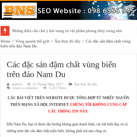
Những điều cần chú ý khi trang trí vật phẩm phong thủy trong nhà
Home
/
Vòng quanh thế giới
/
Ẩm thực đó đây
/
Các đặc sản đậm chất vùng
biển trên đảo Nam Du
Các đặc sản đậm chất vùng biển
trên đảo Nam Du
msbich
25 Tháng Năm, 2017
Ẩm thực đó đây
Leave a comment
1,521 Views
CÁC BÀI VIẾT TRÊN WEBSITE ĐƯỢC TỔNG HỢP TỪ NHIỀU NGUỒN
TRÊN MẠNG XÃ HỘI, INTERNET.
CHÚNG TÔI KHÔNG CUNG CẤP
CÁC THÔNG TIN NÀY
.
Đến Nam Du, bạn sẽ được tận hưởng không gian thanh bình, các bãi biển đẹp và cả
những món đặc sản đậm chất miền biển, không phải nơi nào cũng có
.