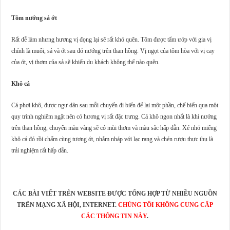
Tôm nướng sả ớt
Rất dễ làm nhưng hương vị đọng lại sẽ rất khó quên. Tôm được tẩm ướp với gia vị
chính là muối, sả và ớt sau đó nướng trên than hồng. Vị ngọt của tôm hòa với vị cay
của ớt, vị thơm của sả sẽ khiến du khách không thể nào quên.
Khô cá
Cá phơi khô, được ngư dân sau mỗi chuyến đi biển để lại một phần, chế biến qua một
quy trình nghiêm ngặt nên có hương vị rất đặc trưng. Cá khô ngon nhất là khi nướng
trên than hồng, chuyển màu vàng sẽ có mùi thơm và màu sắc hấp dẫn. Xé nhỏ miếng
khô cá đó rồi chấm cùng tương ớt, nhắm nháp với lạc rang và chén rượu thực thụ là
trải nghiệm rất hấp dẫn.
CÁC BÀI VIẾT TRÊN WEBSITE ĐƯỢC TỔNG HỢP TỪ NHIỀU NGUỒN
TRÊN MẠNG XÃ HỘI, INTERNET.
CHÚNG TÔI KHÔNG CUNG CẤP
CÁC THÔNG TIN NÀY
.