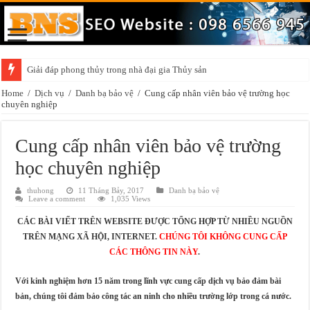
Giải đáp phong thủy trong nhà đại gia Thủy sản
Home
/
Dịch vụ
/
Danh bạ bảo vệ
/
Cung cấp nhân viên bảo vệ trường học
chuyên nghiệp
Cung cấp nhân viên bảo vệ trường
học chuyên nghiệp
thuhong
11 Tháng Bảy, 2017
Danh bạ bảo vệ
Leave a comment
1,035 Views
CÁC BÀI VIẾT TRÊN WEBSITE ĐƯỢC TỔNG HỢP TỪ NHIỀU NGUỒN
TRÊN MẠNG XÃ HỘI, INTERNET.
CHÚNG TÔI KHÔNG CUNG CẤP
CÁC THÔNG TIN NÀY
.
Với kinh nghiệm hơn 15 năm trong lĩnh vực cung cấp dịch vụ bảo đảm bài
bản, chúng tôi đảm bảo công tác an ninh cho nhiều trường lớp trong cá nước.