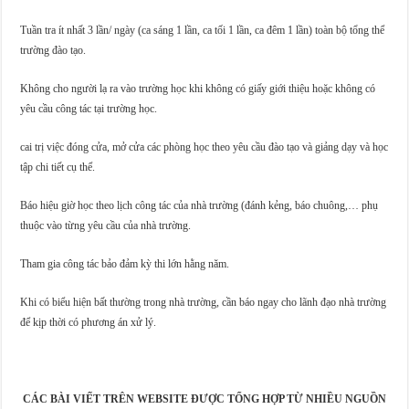
Tuần tra ít nhất 3 lần/ ngày (ca sáng 1 lần, ca tối 1 lần, ca đêm 1 lần) toàn bộ tổng thể
trường đào tạo.
Không cho người lạ ra vào trường học khi không có giấy giới thiệu hoặc không có
yêu cầu công tác tại trường học.
cai trị việc đóng cửa, mở cửa các phòng học theo yêu cầu đào tạo và giảng dạy và học
tập chi tiết cụ thể.
Báo hiệu giờ học theo lịch công tác của nhà trường (đánh kẻng, báo chuông,… phụ
thuộc vào từng yêu cầu của nhà trường.
Tham gia công tác bảo đảm kỳ thi lớn hằng năm.
Khi có biểu hiện bất thường trong nhà trường, cần báo ngay cho lãnh đạo nhà trường
để kịp thời có phương án xử lý.
CÁC BÀI VIẾT TRÊN WEBSITE ĐƯỢC TỔNG HỢP TỪ NHIỀU NGUỒN