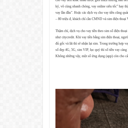
ký, vô cùng nhanh chóng, vay online siêu tốc” hay t
vay lần đầu”. Hoặc các dịch vụ cho vay tiền cũng quả
– 80 triệu đ, khách chỉ cần CMND và sim điện thoại Vi
Thậm chí, dịch vụ cho vay tiền theo sim số điện thoạ
như citycredit. Khi vay tiền bằng sim điện thoại, ng
đủ gốc và lãi thì sẽ nhận lại sim. Trong trường hợp v
số đẹp 4G, 5G, sim VIP, lục quý thì số tiền vay càng
Không những vậy, một số ứng dụng (app) còn cho cả 