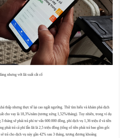
àng nhưng với lãi suất cắt cổ
 khá thấp nhưng thực tế lại cao ngất ngưởng. Thử tìm hiểu và khám phá dịch
 suất cho vay là 18,3%/năm (tương xứng 1,52%/tháng). Tuy nhiên, trong ví dụ
3 tháng sẽ phải trả phí tư vấn 600.000 đồng, phí dịch vụ 1,36 triệu đ và tiền
 phải trả cả phí lẫn lãi là 2,5 triệu đồng (tổng số tiền phải trả bao gồm gốc
g sẽ trả cho dịch vụ này gần 42% sau 3 tháng, tương đương khoảng