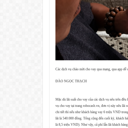
Các dịch vụ chào mời cho vay qua mạng, qua app dễ d
ĐÀO NGỌC THẠCH
Mặc dù lãi suất cho vay của các dịch vụ nêu trên đều
vụ cho vay tại trang robocash.vn, đơn vị này nêu lãi
chi tiết thì nếu như khách hàng vay 6 triệu VND trong 
lãi là 540.000 đồng. Tổng cộng đến cuối kỳ, khách hàng
là 8,5 triệu VND). Như vậy, cả phí lẫn lãi khách hàn