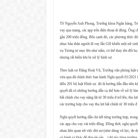
TS Nguyễn Anh Phong, Trưởng khoa Ngân hàng, Trườ
vay qua mạng, các app trên điện thoại di động. Ông c
gần 200 triệu đồng. Bên cạnh đó, các phương thức đòi
nhục bản thân người đi vay lẫn GĐ khiến một nữ sinh v
vụ Tương tự mọc lên như nấm, có thể thay tên đổi họ 
nhưng rất hiếm khi bị xử lý hình sự.
Theo luật sư Đặng Hoài Vũ, Trưởng văn phòng luật
vừa qua đã chính thức ban hành Nghị quyết 01/2021 h
điều 201 bộ luật Hình sự. đó là hướng dẫn đầu tiên k
quyết đã có những hướng dẫn cụ thể hơn về xử lý hình 
bất chính cho vay nặng lãi từ 30 triệu đ trở lên; thu 
các trường hợp cho vay thu lợi bất chính từ 30 triệu đ 
Nghị quyết hướng dẫn chi tiết từng trường hợp, tron
các app cho vay vài triệu đồng. Đồng thời, nghị quyế
nhau liên quan tới việc đòi nợ (như dùng vũ lực, đe d
có hành vi khác để đưa tài sản…) thì tùy từng trường