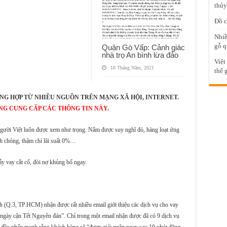
thủy
Đồ c
Nhiề
gỗ q
Quận Gò Vấp: Cảnh giác
nhà trọ An bình lừa đảo
Việt
18 Tháng Năm, 2021
thế 
NG HỢP TỪ NHIỀU NGUỒN TRÊN MẠNG XÃ HỘI, INTERNET.
NG CUNG CẤP CÁC THÔNG TIN NÀY
.
người Việt luôn được xem như trọng. Nắm được suy nghĩ đó, hàng loạt ứng
nh chóng, thậm chí lãi suất 0%…
ẫy vay cắt cổ, đòi nợ khủng bố ngay.
 (Q.3, TP.HCM) nhận được rất nhiều email giới thiệu các dịch vụ cho vay
ng ngày cận Tết Nguyên đán”. Chỉ trong một email nhận được đã có 9 dịch vụ
t đều nhấn mạnh rằng khách hàng sẽ “được giải ngân ngay sau 10 phút đăng