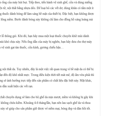
o ống của máy hút bụi. Tiếp theo, tiến hành vệ sinh ghế, cửa và dùng miếng
iện tử, nội thất bằng nhựa dẻo. Để loại bỏ các vết dơ, dùng khăn có tẩm một ít
ng thuốc đánh bóng để làm sáng bề mặt của thiết bị. Đặc biệt, bạn không được
hải lông mềm. Bước đánh bóng này không chỉ làm cho đồng hồ sáng loáng mà
 lỗ thông gió. Khi đó, bạn hãy mua một loại thuốc chuyên khử mùi dành
c mùi khó chịu này. Nếu ống dẫn của máy bị nghẽn, bạn hãy đưa cho thợ máy
àm vệ sinh gạt tàn thuốc, cửa kính, gương chiếu hậu…
ội thất da. Tuy nhiên, đây là một việc rất quan trọng vì bề mặt da có thể bị
ạt đến độ khô nhất mực. Trong điều kiện thời tiết mát mẻ, độ ẩm vừa phải thì
g sẽ ảnh hưởng trực tiếp đến sản phẩm có chất liệu đặc biệt này. Mặt khác,
n dần xuất hiện các vết rạn.
óa chất chuyên dụng sẽ làm cho bộ ghế da mịn mượt, mềm và không bị gãy khi
t không chứa kiềm. Khoảng 4-6 tháng/lần, bạn nên lau sạch ghế da và thoa
 này sẽ giúp cho sản phẩm giữ được vẻ mềm mại, bóng đẹp và đàn hồi tốt.