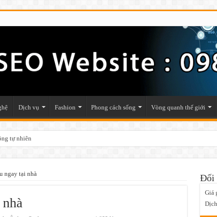
ghệ
Dịch vụ
Fashion
Phong cách sống
Vòng quanh thế giới
ộng tự nhiên
u ngay tại nhà
Đối 
Giá 
i nhà
Dịch