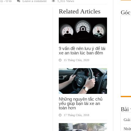
cộ - Ô tô
Leave a comment
1,355 Views
Related Articles
Góc 
9 vấn đề nên lưu ý để lái
xe an toàn lúc ban đêm
15 Tháng Chín, 2020
Những nguyên tắc chủ
yếu giúp bạn lái xe an
toàn hơn
Bài 
17 Tháng Chín, 2018
Giải
Nhữn