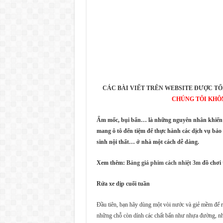
CÁC BÀI VIẾT TRÊN WEBSITE ĐƯỢC TỔ
CHÚNG TÔI KHÔ
Ẩm mốc, bụi bẩn… là những nguyên nhân khiến c
mang ô tô đến tiệm để thực hành các dịch vụ bảo
sinh nội thất… ở nhà một cách dễ dàng.
Xem thêm:
Bảng giá phim cách nhiệt 3m
đồ chơi 
Rửa xe dịp cuối tuần
Đầu tiên, bạn hãy dùng một vòi nước và giẻ mềm để rử
những chỗ còn dính các chất bẩn như nhựa đường, nh