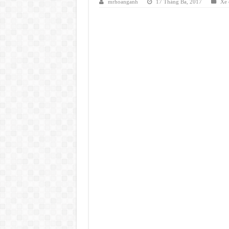
mrhoanganh
17 Tháng Ba, 2017
Xe 