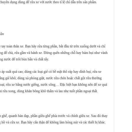
huyên dụng dùng để rửa xe với nước theo tỉ lệ chỉ dẫn trên sản phẩm.
uần
ay toàn thân xe. Bạn hãy rửa từng phần, bắt đầu từ trên xuống dưới và chỉ
ùng để chà, rửa gầm và bánh xe. Đừng quên những chỗ hay bám bụi như vành
ng nước để trôi bùn bẩn và chất tẩy.
áp suất quá cao; dùng các loại giẻ có bề mặt thô ráp hay dính bụi; rửa xe
bằng giẻ khô; dùng xà phòng giặt, nước rửa chén hoặc chất gột rửa thường
loại; rửa xe bằng nước giếng, nước sông… Đặc biệt bạn không nên để xe quá
khi rửa xong, dùng khăn bông khô thấm và lau nhẹ tuốt phần ngoại thất.
 ghế, quanh bàn đạp, phần giữa ghế phía trước và chính giữa xe. Sau đó thay
hồ và cửa xe. Bạn hãy cẩn thận để không làm hỏng nút và các thiết bị khác.