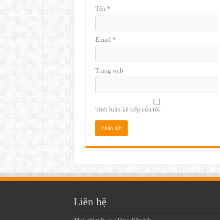
Tên
*
Email
*
Trang web
bình luận kế tiếp của tôi.
Liên hệ