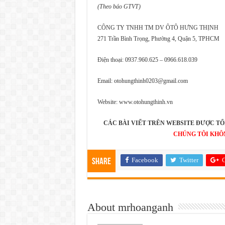
(Theo báo GTVT)
CÔNG TY TNHH TM DV ÔTÔ HƯNG THỊNH
271 Trần Bình Trọng, Phường 4, Quận 5, TPHCM
Điện thoại: 0937.960.625 – 0966.618.039
Email: otohungthinh0203@gmail.com
Website: www.otohungthinh.vn
CÁC BÀI VIẾT TRÊN WEBSITE ĐƯỢC TỔ
CHÚNG TÔI KHÔ
Facebook
Twitter
G
Share
About mrhoanganh