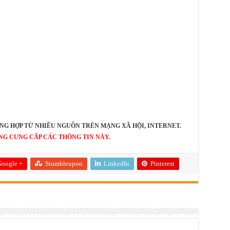
NG HỢP TỪ NHIỀU NGUỒN TRÊN MẠNG XÃ HỘI, INTERNET.
NG CUNG CẤP CÁC THÔNG TIN NÀY
.
oogle +
Stumbleupon
LinkedIn
Pinterest