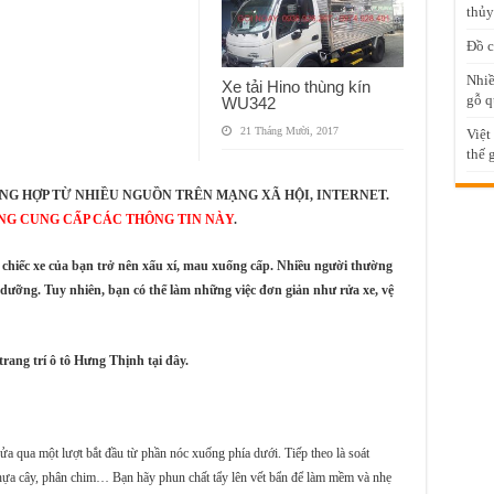
thủy
Đồ c
Nhiề
Xe tải Hino thùng kín
gỗ q
WU342
21 Tháng Mười, 2017
Việt
thế 
NG HỢP TỪ NHIỀU NGUỒN TRÊN MẠNG XÃ HỘI, INTERNET.
NG CUNG CẤP CÁC THÔNG TIN NÀY
.
hiếc xe của bạn trở nên xấu xí, mau xuống cấp. Nhiều người thường
 dưỡng. Tuy nhiên, bạn có thể làm những việc đơn giản như rửa xe, vệ
trang trí ô tô Hưng Thịnh tại đây.
a qua một lượt bắt đầu từ phần nóc xuống phía dưới. Tiếp theo là soát
ựa cây, phân chim… Bạn hãy phun chất tẩy lên vết bẩn để làm mềm và nhẹ