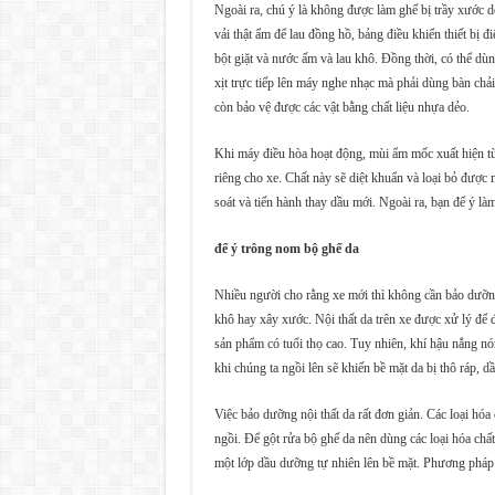
Ngoài ra, chú ý là không được làm ghế bị trầy xước d
vải thật ẩm để lau đồng hồ, bảng điều khiển thiết bị đ
bột giặt và nước ấm và lau khô. Đồng thời, có thể dù
xịt trực tiếp lên máy nghe nhạc mà phải dùng bàn c
còn bảo vệ được các vật bằng chất liệu nhựa dẻo.
Khi máy điều hòa hoạt động, mùi ẩm mốc xuất hiện từ
riêng cho xe. Chất này sẽ diệt khuẩn và loại bỏ đượ
soát và tiến hành thay dầu mới. Ngoài ra, bạn để ý l
để ý trông nom bộ ghế da
Nhiều người cho rằng xe mới thì không cần bảo dưỡng n
khô hay xây xước. Nội thất da trên xe được xử lý để đ
sản phẩm có tuổi thọ cao. Tuy nhiên, khí hậu nắng nón
khi chúng ta ngồi lên sẽ khiến bề mặt da bị thô ráp, dầ
Việc bảo dưỡng nội thất da rất đơn giản. Các loại h
ngồi. Để gột rửa bộ ghế da nên dùng các loại hóa chấ
một lớp dầu dưỡng tự nhiên lên bề mặt. Phương pháp