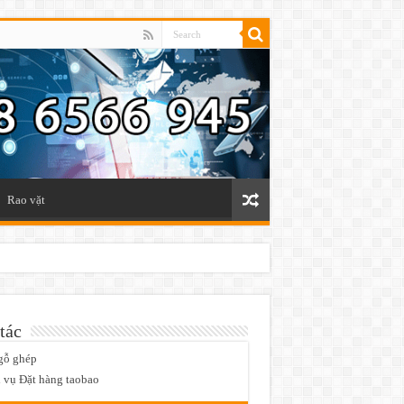
Rao vặt
tác
gỗ ghép
 vụ Đặt hàng taobao