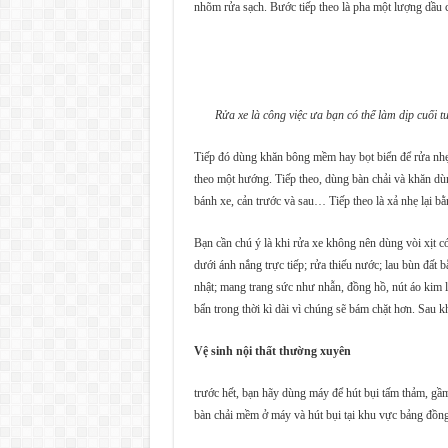
nhõm rửa sạch. Bước tiếp theo là pha một lượng dầu c
Rửa xe là công việc ưa bạn có thể làm dịp cuối t
Tiếp đó dùng khăn bông mềm hay bọt biển để rửa nhẹ t
theo một hướng. Tiếp theo, dùng bàn chải và khăn d
bánh xe, cản trước và sau… Tiếp theo là xả nhẹ lại bằ
Bạn cần chú ý là khi rửa xe không nên dùng vòi xịt có 
dưới ánh nắng trực tiếp; rửa thiếu nước; lau bùn đất 
nhật; mang trang sức như nhẫn, đồng hồ, nút áo kim 
bẩn trong thời kì dài vì chúng sẽ bám chặt hơn. Sau 
Vệ sinh nội thất thường xuyên
trước hết, bạn hãy dùng máy để hút bụi tấm thảm, gầm
bàn chải mềm ở máy và hút bụi tại khu vực bảng đồng 