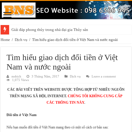
Giải đáp phong thủy trong nhà đại gia Thủy sản
Home
/
Dịch vụ
/
Tìm hiểu giao dịch đổi tiền ở Việt Nam và nước ngoài
Tìm hiểu giao dịch đổi tiền ở Việt
Nam và nước ngoài
msbich
3 Tháng Năm, 2017
Dịch vụ
Leave a comment
1,075 Views
CÁC BÀI VIẾT TRÊN WEBSITE ĐƯỢC TỔNG HỢP TỪ NHIỀU NGUỒN
TRÊN MẠNG XÃ HỘI, INTERNET.
CHÚNG TÔI KHÔNG CUNG CẤP
CÁC THÔNG TIN NÀY
.
Đổi tiền ở Việt Nam
Nếu bạn muốn đổi tiền ở Việt Nam mang theo có một số cách cơ bản sau: