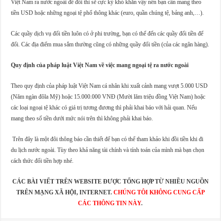
Việt Nam ra nước ngoài để đổi thì sẽ cực kỳ khó khăn vậy nên bạn cần mang theo
tiền USD hoặc những ngoại tệ phổ thông khác (euro, quần chúng tệ, bảng anh,…).
Các quầy dịch vụ đổi tiền luôn có ở phi trường, bạn có thể đến các quầy đổi tiền để
đổi. Các địa điểm mua sắm thường cũng có những quầy đổi tiền (của các ngân hàng).
Quy định của pháp luật Việt Nam về việc mang ngoại tệ ra nước ngoài
Theo quy định của pháp luật Việt Nam cá nhân khi xuất cảnh mang vượt 5.000 USD
(Năm ngàn đôla Mỹ) hoặc 15.000.000 VNĐ (Mười lăm triệu đồng Việt Nam) hoặc
các loại ngoại tệ khác có giá trị tương đương thì phải khai báo với hải quan. Nếu
mang theo số tiền dưới mức nói trên thì không phải khai báo.
Trên đây là một đôi thông báo cần thiết để bạn có thể tham khảo khi đồi tiền khi đi
du lịch nước ngoài. Tùy theo khả năng tài chính và tính toán của mình mà bạn chọn
cách thức đổi tiền hợp nhé.
CÁC BÀI VIẾT TRÊN WEBSITE ĐƯỢC TỔNG HỢP TỪ NHIỀU NGUỒN
TRÊN MẠNG XÃ HỘI, INTERNET.
CHÚNG TÔI KHÔNG CUNG CẤP
CÁC THÔNG TIN NÀY
.