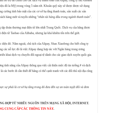
m hỗ trợ tài chính cho các dịch vụ thanh toán của Alipay, công ty mẹ Alibaba
triệu đô la Mỹ) trong vòng 5 năm tới. Khoản quỹ này sẽ được được sử dụng
g cường tính bảo mật của các cơ sở hạ tầng thanh toán, sản xuất các sản
hách hàng mới và tuyển những “
nhân tài hàng đầu trong ngành thanh toán
".
g tập đoàn thương mại điện tử lớn nhất Trung Quốc. Dịch vụ của hãng được
điện tử Taobao của Alibaba, nhưng lại khá khiêm tốn trên thế giới.
 diện đó. Năm ngoái, chủ tịch của Alipay, Shao Xiaofeng cho biết công ty
ng các nỗ lực đó là việc Alipay đang hợp tác với Ngân hàng trung ương
n khai dịch vụ chuyển đổi ngoại tệ dành cho các giao dịch xuyên quốc gia.
g tính năng của Alipay thông qua việc cải thiện mức độ tin tưởng.# và dịch
 các bước đi cần thiết để hãng có thể cạnh tranh với các đối thủ nội địa cũng
ực sự phải là cơ sở hạ tầng trong đó đưa đến sự an toàn tuyệt đối và đem
NG HỢP TỪ NHIỀU NGUỒN TRÊN MẠNG XÃ HỘI, INTERNET.
NG CUNG CẤP CÁC THÔNG TIN NÀY
.