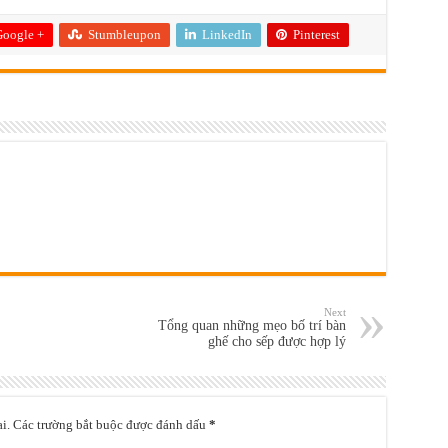
oogle +
Stumbleupon
LinkedIn
Pinterest
Next
Tổng quan những mẹo bố trí bàn
ghế cho sếp được hợp lý
i.
Các trường bắt buộc được đánh dấu
*