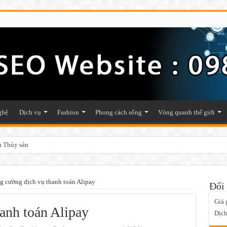
ghệ
Dịch vụ
Fashion
Phong cách sống
Vòng quanh thế giới
a Thủy sản
g cường dịch vụ thanh toán Alipay
Đối 
Giá 
anh toán Alipay
Dịch