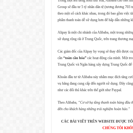
Trong một lên tiếng hôm thứ Hai, Alibaba cho biết nhằ
Group sẽ đầu tư 5 tỷ nhân dân tệ (tương đương 703 
theo một số cách khác nhau, trong đó bao gồm việc tăn
phẩm thanh toán dễ sử dụng hơn để hấp dẫn những k
Alipay là một chi nhánh của Alibaba, một trong nhữn
sử dụng rộng rãi ở Trung Quốc, trên trang thương mại 
Các giám đốc của Alipay hy vọng sẽ thay đổi được cục
cần
“toàn cầu hóa”
các hoạt động của mình. Một tro
Trung Quốc và Ngân hàng xây dựng Trung Quốc để triể
Khoản đầu tư từ Alibaba này nhằm mục đích tăng cườn
vụ hãng đang cung cấp đến người sử dụng. Đây cũng là
như các đối thủ khác trên thế giới như Paypal.
Theo Alibaba,
“Cơ sở hạ tầng thanh toán hàng đầu th
đến cho khách hàng những trải nghiệm hoàn hảo."
CÁC BÀI VIẾT TRÊN WEBSITE ĐƯỢC TỔ
CHÚNG TÔI KHÔ