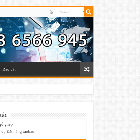
Rao vặt
tác
gỗ ghép
 vụ Đặt hàng taobao