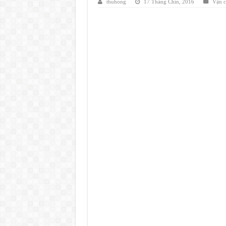
thuhong
17 Tháng Chín, 2016
Vận c