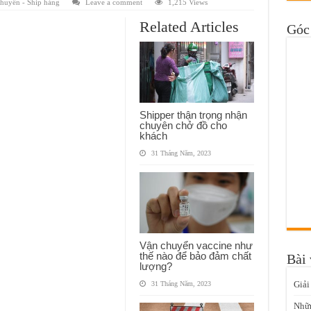
huyển - Ship hàng
Leave a comment
1,215 Views
Related Articles
Góc 
Shipper thận trọng nhận
chuyên chở đồ cho
khách
31 Tháng Năm, 2023
Vận chuyển vaccine như
thế nào để bảo đảm chất
Bài 
lượng?
Giải
31 Tháng Năm, 2023
Nhữn