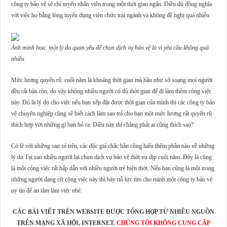
công ty bảo vệ sẽ chỉ tuyển nhân viên trong một thời gian ngắn. Điều đó đồng nghĩa
với việc họ bằng lòng tuyển dụng viên chức trái ngành và không đề nghị quá nhiều.
Ảnh minh họa: một lý do quan yếu để chọn dịch vụ bảo vệ là vì yêu cầu không quá
nhiều
Mức lương quyến rũ: cuối năm là khoảng thời gian mà hầu như sờ soạng mọi người
đều rất bận rộn, do vậy không nhiều người có đủ thời gian để đi làm thêm công việc
này. Đó là lý do cho việc nếu bạn xếp đặt được thời gian của mình thì các công ty bảo
vệ chuyên nghiệp cũng sẽ biết cách làm sao trả cho bạn một mức lương rất quyến rũ
thích hợp với những gì bạn bỏ ra. Điều này thì chẳng phải ai cũng thích sao?
Có lẽ với những san sẻ trên, các độc giả chắc hẳn cũng hiểu thêm phần nào về những
lý do Tại sao nhiều người lại chọn dịch vụ bảo vệ thời vụ dịp cuối năm. Đây là cũng
là một công việc rất hấp dẫn với nhiều người trẻ hiện thời. Nếu bạn cũng là một trong
những người đang cữ công việc này thì hãy nỗ lực tìm cho mình một công ty bảo vệ
uy tín để an tâm làm việc nhé.
CÁC BÀI VIẾT TRÊN WEBSITE ĐƯỢC TỔNG HỢP TỪ NHIỀU NGUỒN
TRÊN MẠNG XÃ HỘI, INTERNET.
CHÚNG TÔI KHÔNG CUNG CẤP