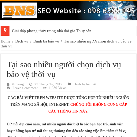
Giải đáp phong thủy trong nhà đại gia Thủy sản
Home
/
Dịch vụ
/
Danh bạ bảo vệ
/
Tại sao nhiều người chọn dịch vụ bảo vệ
thời vụ
Tại sao nhiều người chọn dịch vụ
bảo vệ thời vụ
thuhong
27 Tháng Tư, 2017
Danh bạ bảo vệ
Leave a comment
1,050 Views
CÁC BÀI VIẾT TRÊN WEBSITE ĐƯỢC TỔNG HỢP TỪ NHIỀU NGUỒN
TRÊN MẠNG XÃ HỘI, INTERNET.
CHÚNG TÔI KHÔNG CUNG CẤP
CÁC THÔNG TIN NÀY
.
Cứ mỗi dịp cuối năm, rất nhiều người đặc biệt là các bạn học trò, sinh viên
hay những bạn trẻ nói chung thường tìm đến các công việc làm thêm thời vụ