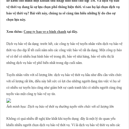
để kiếm cho mình một khoản thu nhập nho nhỏ cho dịp Tết. Và dịch vụ bảo
vệ thời vụ đang là sự lựa chọn phổ thông hiện thời. vì sao họ lại chọn dịch vụ
bảo vệ thời vụ? Bài viết này, chúng ta sẽ cùng tìm hiểu những lý do cho sự
chọn lựa này.
Xem thêm:
Cong ty bao ve o binh chanh
tại đây.
Dịch vụ bảo vệ đa dạng: trước hết, các công ty bảo vệ tuyển nhân viên dịch vụ bảo vệ
thời vụ cho dịp lễ tết cuối năm nên các công việc bảo vệ rất đa dạng. Một
công ty bảo
vệ
có thể có nhiều loại hình bảo vệ trong đó, bảo vệ nhà hàng, bảo vệ siêu thị là
những dịch vụ bảo vệ phổ biến nhất trong dịp cuối năm.
Tuyển nhân viên với số lượng lớn: dịch vụ bảo vệ thời vụ hầu như đều cần viên chức
với số lượng rất lớn, điều này hết sức có lợi cho những người đang tìm việc vì họ sẽ
có nhiều sự tuyển lựa cũng như giảm bớt sự cạnh tranh khi có nhiều người cùng ứng
tuyển vào một công ty bảo vệ uy tín.
Ảnh minh họa: Dịch vụ bảo vệ thời vụ thường tuyển viên chức với số lượng lớn
Không có quá nhiều đề nghị khe khắt khi tuyển dụng: đây là một lý do quan yếu
khiến nhiều người chọn dịch vụ bảo vệ thời vụ. Vì là dịch vụ bảo vệ thời vụ nên các