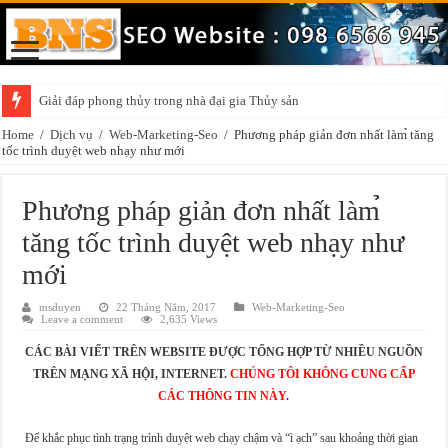
Giải đáp phong thủy trong nhà đại gia Thủy sản
Home
/
Dịch vụ
/
Web-Marketing-Seo
/
Phương pháp giản đơn nhất làm̉ tăng
tốc trình duyệt web nhạy như mới
Phương pháp giản đơn nhất làm̉
tăng tốc trình duyệt web nhạy như
mới
msduyen
22 Tháng Năm, 2017
Web-Marketing-Seo
Leave a comment
2,635 Views
CÁC BÀI VIẾT TRÊN WEBSITE ĐƯỢC TỔNG HỢP TỪ NHIỀU NGUỒN
TRÊN MẠNG XÃ HỘI, INTERNET.
CHÚNG TÔI KHÔNG CUNG CẤP
CÁC THÔNG TIN NÀY
.
Để khắc phục tình trạng trình duyệt web chạy chậm và “ì ạch” sau khoảng thời gian