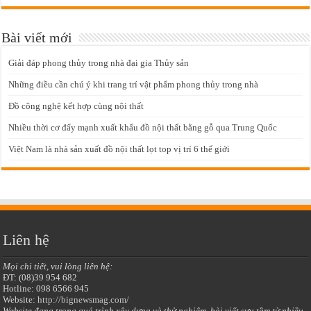
Bài viết mới
Giải đáp phong thủy trong nhà đại gia Thủy sản
Những điều cần chú ý khi trang trí vật phẩm phong thủy trong nhà
Đồ công nghệ kết hợp cùng nội thất
Nhiều thời cơ đẩy mạnh xuất khẩu đồ nội thất bằng gỗ qua Trung Quốc
Việt Nam là nhà sản xuất đồ nội thất lọt top vị trí 6 thế giới
Liên hệ
Mọi chi tiết, vui lòng liên hệ:
ĐT: (08)39 954 682
Hotline: 098 6566 945
Website:
http://bignewsmag.com/
Website đang trong quá trình xây dựng và thử nghiệm, bài viết sưu tầm từ nhiều