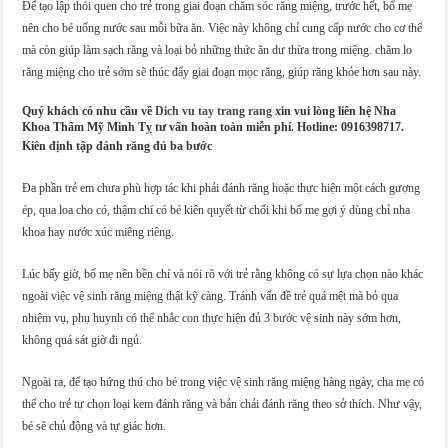
Để tạo lập thói quen cho trẻ trong giai đoạn chăm sóc răng miệng, trước hết, bố mẹ
nên cho bé uống nước sau mỗi bữa ăn. Việc này không chỉ cung cấp nước cho cơ thể
mà còn giúp làm sạch răng và loại bỏ những thức ăn dư thừa trong miệng. chăm lo
răng miệng cho trẻ sớm sẽ thúc đẩy giai đoạn mọc răng, giúp răng khỏe hơn sau này.
Quý khách có nhu cầu về
Dich vu tay trang rang
xin vui lòng liên hệ Nha
Khoa Thẩm Mỹ Minh Tỵ tư vấn hoàn toàn miễn phí. Hotline: 0916398717.
Kiên định tập đánh răng đủ ba bước
Đa phần trẻ em chưa phù hợp tác khi phải đánh răng hoặc thực hiện một cách gượng
ép, qua loa cho có, thậm chí có bé kiên quyết từ chối khi bố mẹ gợi ý dùng chỉ nha
khoa hay nước xúc miêng riêng.
Lúc bấy giờ, bố mẹ nên bền chí và nói rõ với trẻ rằng không có sự lựa chọn nào khác
ngoài việc vệ sinh răng miệng thật kỹ càng. Tránh vấn đề trẻ quá mệt mà bỏ qua
nhiệm vụ, phụ huynh có thể nhắc con thực hiện đủ 3 bước vệ sinh này sớm hơn,
không quá sát giờ đi ngủ.
Ngoài ra, để tạo hứng thú cho bé trong việc vệ sinh răng miệng hàng ngày, cha mẹ có
thể cho trẻ tự chọn loại kem đánh răng và bản chải đánh răng theo sở thích. Như vậy,
bé sẽ chủ động và tự giác hơn.