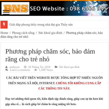
Giải đáp phong thủy trong nhà đại gia Thủy sản
Home
/
Phong cách sống
/
Sức khoẻ gia đình
/
Phương pháp chăm sóc, bảo
đảm răng cho trẻ nhỏ
Phương pháp chăm sóc, bảo đảm
răng cho trẻ nhỏ
msduyen
26 Tháng Tư, 2018
Sức khoẻ gia đình
Leave a comment
1,348 Views
CÁC BÀI VIẾT TRÊN WEBSITE ĐƯỢC TỔNG HỢP TỪ NHIỀU NGUỒN
TRÊN MẠNG XÃ HỘI, INTERNET.
CHÚNG TÔI KHÔNG CUNG CẤP
CÁC THÔNG TIN NÀY
.
Dạy trẻ những thói quen tốt, kiên định tập đánh răng, giúp con tự tin hơn khi
gặp nha sĩ… là cách giúp bé chăm lo răng miệng tốt hơn.