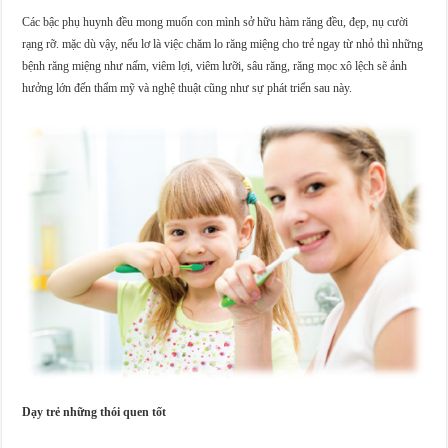
Các bậc phụ huynh đều mong muốn con mình sở hữu hàm răng đều, đẹp, nụ cười
rạng rỡ. mặc dù vậy, nếu lơ là việc chăm lo răng miệng cho trẻ ngay từ nhỏ thì những
bệnh răng miệng như nấm, viêm lợi, viêm lưỡi, sâu răng, răng mọc xô lệch sẽ ảnh
hưởng lớn đến thẩm mỹ và nghệ thuật cũng như sự phát triển sau này.
Dạy trẻ những thói quen tốt