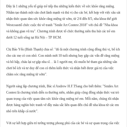
Đây là 1 những yếu tố giúp trẻ tiếp thu những kiến thức về sức khỏe răng miệng.
Nhằm tạo thành một sân chơi lành mạnh và thú vị cho các bé, kết hợp với việc sâu sát
nhận thức quan tâm sức khỏe răng miệng từ sớm, từ 2/4 đến 8/5, nha khoa thế giới
Westcoasttổ chức cuộc thi vẽ tranh "Smile Art Contest 2018" với chủ đề "Nha khoa
và không gian vũ trụ". Chương trình được tổ chức thường niên thu hút các trẻ em
dưới 12 tuổi sống tại Hà Nội – TP HCM.
Chị Bảo Yến (Bình Thạnh) chia sẻ: "đó là một chương trình cộng đồng thú vị, bổ ích
cho các mẹ có con nhỏ. Con mình mới 10 tuổi nhưng hay gặp các vấn đề răng miệng
và hô hấp, cháu lại sợ gặp nha sĩ… là 1 người mẹ, tôi muốn bé tham gia những sân
chơi bổ ích và tư duy để con có thêm kiến thức và nhận biết được giá trị của việc
chăm sóc răng miệng từ sớm”.
Người sáng lập chương trình, Bác sĩ Andrew H.F.TSang cho biết thêm: "Smiles Art
Contest là chương trình diễn ra thường niên, nhằm giúp cộng đồng nhận thức vai trò
quan trọng của việc quan tâm sức khỏe răng miệng trẻ em. Mỗi năm, chúng tôi nhận
được hàng nghìn bức tranh vẽ đầy màu sắc liên quan đến chủ đề nha khoa từ các em
nhỏ trên khắp cả nước".
Với sự kết hợp giữa trí tưởng tượng phong phú của các bé và sự quan trọng của việc