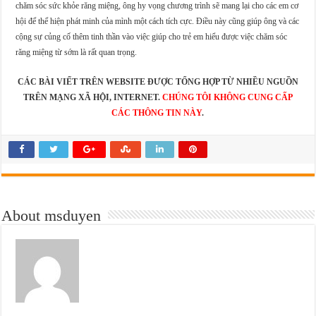
chăm sóc sức khỏe răng miệng, ông hy vọng chương trình sẽ mang lại cho các em cơ
hội để thể hiện phát minh của mình một cách tích cực. Điều này cũng giúp ông và các
cộng sự củng cố thêm tinh thần vào việc giúp cho trẻ em hiểu được việc chăm sóc
răng miệng từ sớm là rất quan trọng.
CÁC BÀI VIẾT TRÊN WEBSITE ĐƯỢC TỔNG HỢP TỪ NHIỀU NGUỒN
TRÊN MẠNG XÃ HỘI, INTERNET.
CHÚNG TÔI KHÔNG CUNG CẤP
CÁC THÔNG TIN NÀY
.
About msduyen