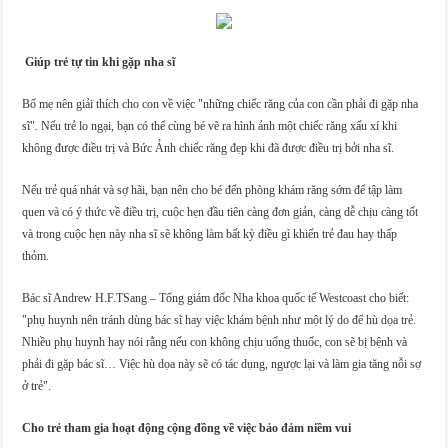
Giúp trẻ tự tin khi gặp nha sĩ
Bố mẹ nên giải thích cho con về việc "những chiếc răng của con cần phải đi gặp nha
sĩ". Nếu trẻ lo ngại, bạn có thể cùng bé vẽ ra hình ảnh một chiếc răng xấu xí khi
không được điều trị và Bức Ảnh chiếc răng đẹp khi đã được điều trị bởi nha sĩ.
Nếu trẻ quá nhát và sợ hãi, bạn nên cho bé đến phòng khám răng sớm để tập làm
quen và có ý thức về điều trị, cuộc hẹn đầu tiên càng đơn giản, càng dễ chịu càng tốt
và trong cuộc hẹn này nha sĩ sẽ không làm bất kỳ điều gì khiến trẻ đau hay thấp
thỏm.
Bác sĩ Andrew H.F.TSang – Tổng giám đốc Nha khoa quốc tế Westcoast cho biết:
"phụ huynh nên tránh dùng bác sĩ hay việc khám bệnh như một lý do để hù dọa trẻ.
Nhiều phụ huynh hay nói rằng nếu con không chịu uống thuốc, con sẽ bị bệnh và
phải đi gặp bác sĩ… Việc hù dọa này sẽ có tác dụng, ngược lại và làm gia tăng nỗi sợ
ở trẻ".
Cho trẻ tham gia hoạt động cộng đồng về việc bảo đảm niềm vui