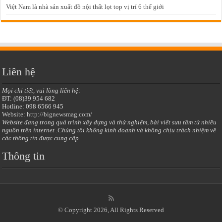
Việt Nam là nhà sản xuất đồ nội thất lọt top vị trí 6 thế giới
Liên hệ
Mọi chi tiết, vui lòng liên hệ:
ĐT: (08)39 954 682
Hotline: 098 6566 945
Website:
http://bignewsmag.com/
Website đang trong quá trình xây dựng và thử nghiệm, bài viết sưu tầm từ nhiều
nguồn trên internet .Chúng tôi không kinh doanh và không chịu trách nhiệm về
các thông tin được cung cấp.
Thông tin
© Copyright 2026, All Rights Reserved