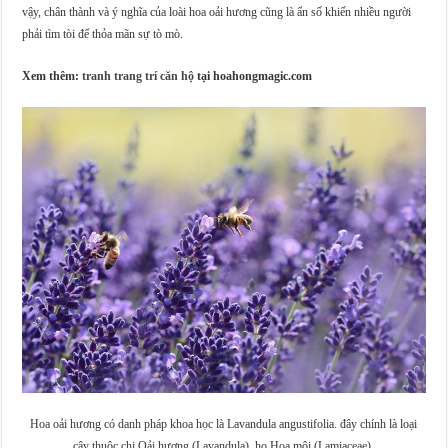
vậy, chân thành và ý nghĩa của loài hoa oải hương cũng là ẩn số khiến nhiều người
phải tìm tòi để thỏa mãn sự tò mò.
Xem thêm:
tranh trang trí căn hộ
tại hoahongmagic.com
Hoa oải hương có danh pháp khoa học là Lavandula angustifolia. đây chính là loại
cây thuộc chi Oải hương (Lavandula), họ Hoa môi (Lamiaceae).