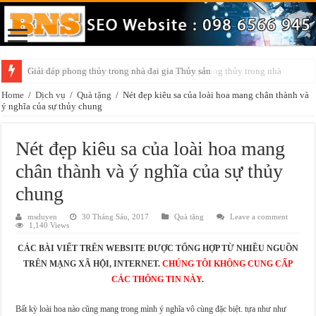
Những điều cần chú ý khi trang trí vật phẩm phong thủy trong nhà
Home
/
Dịch vụ
/
Quà tặng
/
Nét đẹp kiêu sa của loài hoa mang chân thành và
ý nghĩa của sự thủy chung
Nét đẹp kiêu sa của loài hoa mang
chân thành và ý nghĩa của sự thủy
chung
msduyen
30 Tháng Sáu, 2017
Quà tặng
Leave a comment
1,140 Views
CÁC BÀI VIẾT TRÊN WEBSITE ĐƯỢC TỔNG HỢP TỪ NHIỀU NGUỒN
TRÊN MẠNG XÃ HỘI, INTERNET.
CHÚNG TÔI KHÔNG CUNG CẤP
CÁC THÔNG TIN NÀY
.
Bất kỳ loài hoa nào cũng mang trong mình ý nghĩa vô cùng đặc biệt. tựa như như