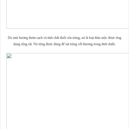
Do mùi hương thơm sạch và tính chất đuổi côn trùng, nó là loại thảo mộc được ứng
dụng rộng rãi. Nó từng được dùng để sát trùng vết thương trong thời chiến.