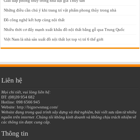
Giải đáp phong thủy trong nhà đại gia Thủy sản
Những điều cần chú ý khi trang trí vật phẩm phong thủy trong nhà
Đồ công nghệ kết hợp cùng nội thất
Nhiều thời cơ đẩy mạnh xuất khẩu đồ nội thất bằng gỗ qua Trung Quốc
Việt Nam là nhà sản xuất đồ nội thất lọt top vị trí 6 thế giới
Liên hệ
Mọi chi tiết, vui lòng liên hệ:
ĐT: (08)39 954 682
Hotline: 098 6566 945
Website:
http://bignewsmag.com/
Website đang trong quá trình xây dựng và thử nghiệm, bài viết sưu tầm từ nhiều
nguồn trên internet .Chúng tôi không kinh doanh và không chịu trách nhiệm về
các thông tin được cung cấp.
Thông tin