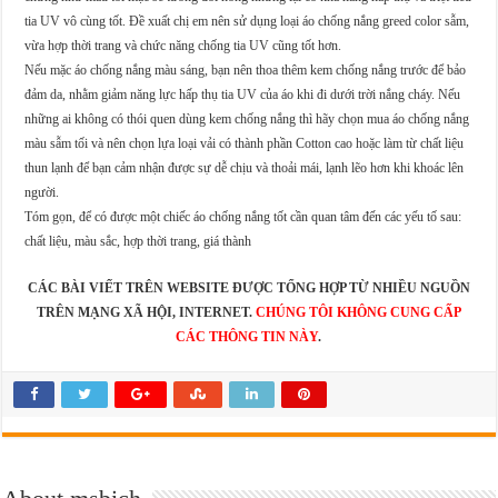
tia UV vô cùng tốt. Đề xuất chị em nên sử dụng loại áo chống nắng greed color sẫm,
vừa hợp thời trang và chức năng chống tia UV cũng tốt hơn.
Nếu mặc áo chống nắng màu sáng, bạn nên thoa thêm kem chống nắng trước để bảo
đảm da, nhằm giảm năng lực hấp thụ tia UV của áo khi đi dưới trời nắng cháy. Nếu
những ai không có thói quen dùng kem chống nắng thì hãy chọn mua áo chống nắng
màu sẫm tối
và nên chọn lựa loại vải có thành phần Cotton cao hoặc làm từ chất liệu
thun lạnh để bạn cảm nhận được sự dễ chịu và thoải mái, lạnh lẽo hơn khi khoác lên
người.
Tóm gọn, để có được một chiếc áo chống nắng tốt cần quan tâm đến các yếu tố sau:
chất liệu, màu sắc, hợp thời trang, giá thành
CÁC BÀI VIẾT TRÊN WEBSITE ĐƯỢC TỔNG HỢP TỪ NHIỀU NGUỒN
TRÊN MẠNG XÃ HỘI, INTERNET.
CHÚNG TÔI KHÔNG CUNG CẤP
CÁC THÔNG TIN NÀY
.