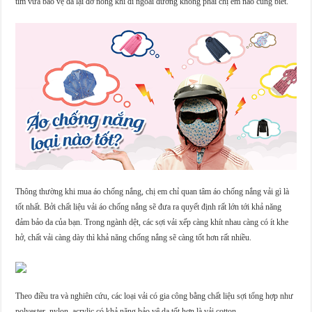
tím vừa bảo vệ da lại đỡ nóng khi đi ngoài đường không phải chị em nào cũng biết.
Thông thường khi mua áo chống nắng, chị em chỉ quan tâm áo chống nắng vải gì là
tốt nhất. Bởi chất liệu vải áo chống nắng sẽ đưa ra quyết định rất lớn tới khả năng
đảm bảo da của bạn. Trong ngành dệt, các sợi vải xếp càng khít nhau càng có ít khe
hở, chất vải càng dày thì khả năng chống nắng sẽ càng tốt hơn rất nhiều.
Theo điều tra và nghiên cứu, các loại vải có gia công bằng chất liệu sợi tổng hợp như
polyester, nylon, acrylic có khả năng bảo vệ da tốt hơn là vải cotton.