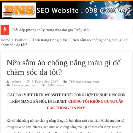
Giải đáp phong thủy trong nhà đại gia Thủy sản
Home
/
Fashion
/
Thời trang trong nước
/
Nên sắm áo chống nắng màu gì để
chăm sóc da tốt?
Nên sắm áo chống nắng màu gì để
chăm sóc da tốt?
msbich
8 Tháng Sáu, 2017
Thời trang trong nước
Leave a comment
1,089 Views
CÁC BÀI VIẾT TRÊN WEBSITE ĐƯỢC TỔNG HỢP TỪ NHIỀU NGUỒN
TRÊN MẠNG XÃ HỘI, INTERNET.
CHÚNG TÔI KHÔNG CUNG CẤP
CÁC THÔNG TIN NÀY
.
Rất có khả năng nói áo chống nắng là người bạn thân mật của hầu hết chị em phụ nữ
trong mùa hè này. Nhưng nên mua áo chống nắng màu gì để vừa cản được tia cực