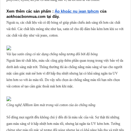
Xem thêm các sản phẩm : 
Áo khoác nu jean tphcm
 của 
aokhoacbonmua.com tại đây. 
Ngoài ra, các chất liệu vải có độ bóng sẽ giúp phản chiếu ánh sáng tốt hơn các chất
vải thô. Các chất liệu mỏng nhẹ như lụa, satin sẽ cho độ đảm bảo kém hơn khi so với
các chất vải dày như vải jeans, cotton.
Vải lụa satin cũng có tác dụng chống nắng tương đối bởi độ bóng
Ngoài làm từ chất liệu, màu sắc cũng góp thêm phần quan trọng trong việc bảo vệ da
dưới ánh sáng mặt trời. Thông thường thì
áo chống nắng màu sáng sẽ tạo cho người
mặc cảm giác mát mẻ hơn vì đỡ hấp thụ nhiệt nhưng lại có khả năng ngăn tia UV
kém hơn so với áo màu tối. Do vậy nếu chọn áo chống nắng màu tối bạn nên chọn
vải cotton sẽ tạo cảm giác thoải mái hơn khi mặc.
Công nghệ AIRism làm mát trong vải cotton của áo chống nắng
Số đông mọi người đều không chú ý đến đó là màu sắc của vải. Sự thật thì những
gam
màu sáng sẽ ít hấp nhiệt hơn màu tối, nhưng lại ngăn tia UV kém hơn. Tưởng
chừng như màu tối mặc sẽ tương đối nóng nhưng lại có khả năng hấp thụ và triệt tiêu