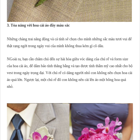
3. Tỏa nắng với hoa cài áo đầy màu sắc
Những chàng trai năng động và cá tính sẽ chọn cho mình những sắc màu tươi vui để
thật rạng ngời trong ngày vui của mình không thua kém gì cô dâu.
NGoài ra, bạn cần chăm chú đến sự hài hòa giữa vóc dáng của chú rể và form size
của hoa cài áo, để đảm bảo tính thăng bằng và tạo được tính thẩm mỹ cao nhất cho bộ
vest trong ngày trọng đại. Với chú rể có dáng người nhỏ con không nên chọn hoa cài
áo quá lớn. Ngược lại, một chú rể đô con không nên cài lên áo một bông hoa quá
nhỏ.