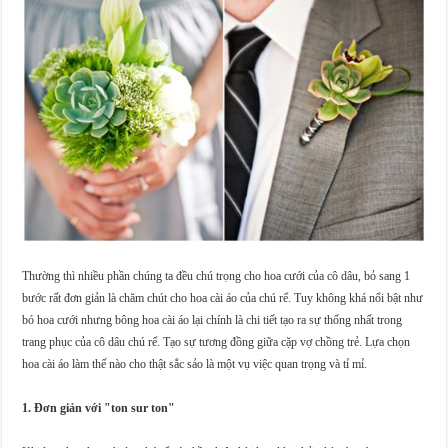
Thường thì nhiều phần chúng ta đều chú trọng cho hoa cưới của cô dâu, bỏ sang 1
bước rất đơn giản là chăm chút cho hoa cài áo của chú rể. Tuy không khá nổi bật như
bó hoa cưới nhưng bông hoa cài áo lại chính là chi tiết tạo ra sự thống nhất trong
trang phục của cô dâu chú rể. Tạo sự tương đồng giữa cặp vợ chồng trẻ. Lựa chọn
hoa cài áo làm thế nào cho thật sắc sảo là một vụ việc quan trọng và tỉ mỉ.
1. Đơn giản với "ton sur ton"