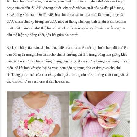
Khi lựa chọn hoa cài áo, chú rể có phần thiệt thòi hơn khi phải nhờ vào vào trang
phục của cô dâu. Vì điều đương nhiên váy cưới và hoa cưới của cô dâu phải tông
xuyệt tông với nhau. Do đó, việc lựa chọn hoa cài áo, hoa cưới lẫn trang phục cần
được chăm chút kỹ lưỡng tạo được một sự thống nhất đầy tinh tế, dù là chi tiết nhỏ
nhặt nhất. chính vì như thế, hoa cài áo chú rể có cùng đẳng cấp với hoa cầm tay cô
dâu thể hiện sự đồng nhất, gắn kết giữa hai người.
Sự hợp nhất giữa màu sắc, loài hoa, kiểu dáng làm nên kết hợp hoàn hảo, đồng điệu
của đôi uyên ương. Hoa dành cho chú rể thường chỉ là 1 trong bông hoa giống kiểu
của cô dâu như một bông hồng nhung, lan trắng. đó là những bông hoa mang tính cổ
điển, dễ kết hợp với các loại áo vest, đem đến sự trang nhã và đơn giản cho chú
rể.
Trang phục cưới của chú rể tuy đơn giản nhưng cần có sự thống nhất trong tất cả
các chi tiết, từ áo vest, cravat đến hoa cài áo.