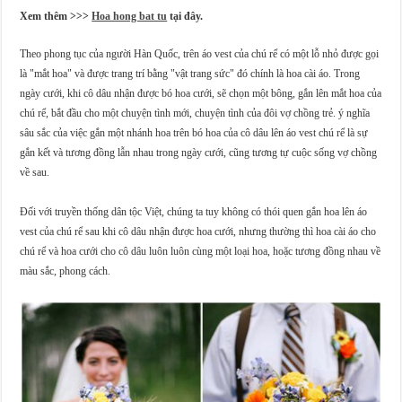
Xem thêm >>>
Hoa hong bat tu
tại đây.
Theo phong tục của người Hàn Quốc, trên áo vest của chú rể có một lỗ nhỏ được gọi
là "mắt hoa" và được trang trí bằng "vật trang sức" đó chính là hoa cài áo. Trong
ngày cưới, khi cô dâu nhận được bó hoa cưới, sẽ chọn một bông, gắn lên mắt hoa của
chú rể, bắt đầu cho một chuyện tình mới, chuyện tình của đôi vợ chồng trẻ. ý nghĩa
sâu sắc của việc gắn một nhánh hoa trên bó hoa của cô dâu lên áo vest chú rể là sự
gắn kết và tương đồng lẫn nhau trong ngày cưới, cũng tương tự cuộc sống vợ chồng
về sau.
Đối với truyền thống dân tộc Việt, chúng ta tuy không có thói quen gắn hoa lên áo
vest của chú rể sau khi cô dâu nhận được hoa cưới, nhưng thường thì hoa cài áo cho
chú rể và hoa cưới cho cô dâu luôn luôn cùng một loại hoa, hoặc tương đồng nhau về
màu sắc, phong cách.