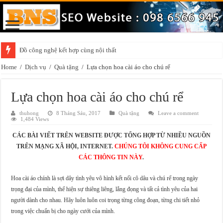
Đồ công nghệ kết hợp cùng nội thất
Nhiều thời cơ đẩy mạnh xuất khẩu đồ nội thất bằng gỗ qua Trung Quốc
Home
/
Dịch vụ
/
Quà tặng
/
Lựa chọn hoa cài áo cho chú rể
Lựa chọn hoa cài áo cho chú rể
thuhong
8 Tháng Sáu, 2017
Quà tặng
Leave a comment
1,484 Views
CÁC BÀI VIẾT TRÊN WEBSITE ĐƯỢC TỔNG HỢP TỪ NHIỀU NGUỒN
TRÊN MẠNG XÃ HỘI, INTERNET.
CHÚNG TÔI KHÔNG CUNG CẤP
CÁC THÔNG TIN NÀY
.
Hoa cài áo chính là sợi dây tình yêu vô hình kết nối cô dâu và chú rể trong ngày
trọng đại của mình, thể hiện sự thiêng liêng, lắng đọng và tất cả tình yêu của hai
người dành cho nhau. Hãy luôn luôn coi trọng từng công đoạn, từng chi tiết nhỏ
trong việc chuẩn bị cho ngày cưới của mình.