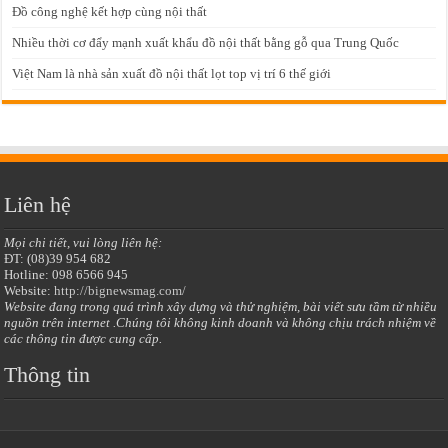
Đồ công nghệ kết hợp cùng nội thất
Nhiều thời cơ đẩy mạnh xuất khẩu đồ nội thất bằng gỗ qua Trung Quốc
Việt Nam là nhà sản xuất đồ nội thất lọt top vị trí 6 thế giới
Liên hệ
Mọi chi tiết, vui lòng liên hệ:
ĐT: (08)39 954 682
Hotline: 098 6566 945
Website:
http://bignewsmag.com/
Website đang trong quá trình xây dựng và thử nghiệm, bài viết sưu tầm từ nhiều
nguồn trên internet .Chúng tôi không kinh doanh và không chịu trách nhiệm về
các thông tin được cung cấp.
Thông tin