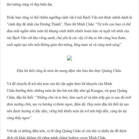
thơ mộng cùng vẻ đẹp hiện đại.
Hoặc bạn cũng có thể chiêm ngưỡng cảnh vật ở núi Bạch Vân nơi được mệnh danh là
“cảnh đẹp đệ nhất của Dương Thành”. Theo lời Minh Châu: “
Từ trên cao bạn có thể
đưa mắt ngắm nhìn toàn bộ khung cảnh thiên nhiên hoàn hảo và tuyệt vời nhất của
núi Bạch Vân với khu rừng xanh, chủ yếu là các cây cổ thụ to lớn cùng hoa thơm,
suối ngàn tạo nên một không gian thơ mộng, lãng mạn và vô cùng tươi sáng
”.
Đậu hũ thối cũng là món ăn mang đậm văn hóa ẩm thực Quảng Châu.
Và để chuyến đi trở nên trọn vẹn thì cần nghe theo lời khuyên của Minh
Châu thưởng thức những món ăn thu hút nơi đây như gà Kungpa, vịt quay Quảng
Châu, đậu hũ thối:
“Những chú vịt to béo, làm sạch sẽ và tẩm ướp gia vị sau đó mới
đem nướng chín, tạo ra hương vị thơm ngon, đậm đà. Hay món đậu hũ thối lại tạo
nên được hương vị độc đáo, riêng biệt khiến món ăn trở nên hấp dẫn, càng ăn lại
càng thấy ngon".
Với tất cả những điều trên, có lẽ rằng Quảng Châu sẽ còn thú vị nhiều tín đồ thích
dịch rời khác không chỉ riêng mình chàng hotboy cover Minh Châu.