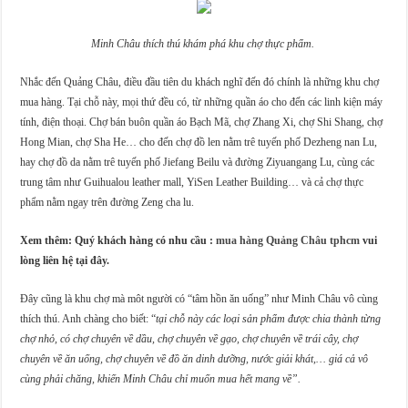
Minh Châu thích thú khám phá khu chợ thực phẩm.
Nhắc đến Quảng Châu, điều đầu tiên du khách nghĩ đến đó chính là những khu chợ
mua hàng. Tại chỗ này, mọi thứ đều có, từ những quần áo cho đến các linh kiện máy
tính, điện thoại. Chợ bán buôn quần áo Bạch Mã, chợ Zhang Xi, chợ Shi Shang, chợ
Hong Mian, chợ Sha He… cho đến chợ đồ len nằm trê tuyến phố Dezheng nan Lu,
hay chợ đồ da nằm trê tuyến phố Jiefang Beilu và đường Ziyuangang Lu, cùng các
trung tâm như Guihualou leather mall, YiSen Leather Building… và cả chợ thực
phẩm nằm ngay trên đường Zeng cha lu.
Xem thêm: Quý khách hàng có nhu cầu :
mua hàng Quảng Châu tphcm
vui
lòng liên hệ tại đây.
Đây cũng là khu chợ mà môt người có “tâm hồn ăn uống” như Minh Châu vô cùng
thích thú. Anh chàng cho biết: “
tại chỗ này các loại sản phẩm được chia thành từng
chợ nhỏ, có chợ chuyên về dầu, chợ chuyên về gạo, chợ chuyên về trái cây, chợ
chuyên về ăn uống, chợ chuyên về đồ ăn dinh dưỡng, nước giải khát,… giá cả vô
cùng phải chăng, khiến Minh Châu chỉ muốn mua hết mang về”.