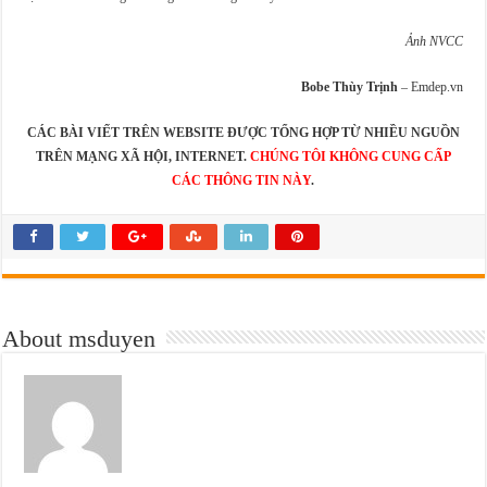
Ảnh NVCC
Bobe Thùy Trịnh
–
Emdep.vn
CÁC BÀI VIẾT TRÊN WEBSITE ĐƯỢC TỔNG HỢP TỪ NHIỀU NGUỒN
TRÊN MẠNG XÃ HỘI, INTERNET.
CHÚNG TÔI KHÔNG CUNG CẤP
CÁC THÔNG TIN NÀY
.
About msduyen