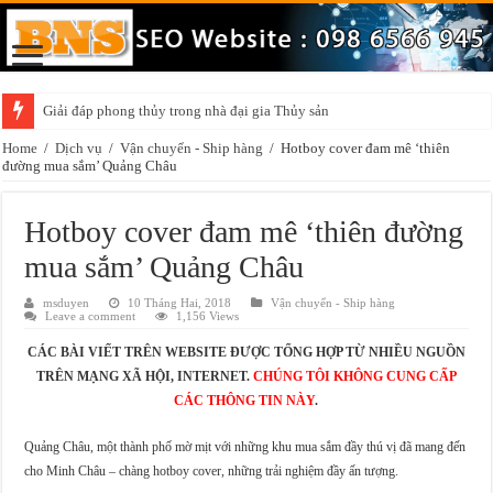
Giải đáp phong thủy trong nhà đại gia Thủy sản
Những điều cần chú ý khi trang trí vật phẩm phong thủy trong nhà
Home
/
Dịch vụ
/
Vận chuyển - Ship hàng
/
Hotboy cover đam mê ‘thiên
đường mua sắm’ Quảng Châu
Hotboy cover đam mê ‘thiên đường
mua sắm’ Quảng Châu
msduyen
10 Tháng Hai, 2018
Vận chuyển - Ship hàng
Leave a comment
1,156 Views
CÁC BÀI VIẾT TRÊN WEBSITE ĐƯỢC TỔNG HỢP TỪ NHIỀU NGUỒN
TRÊN MẠNG XÃ HỘI, INTERNET.
CHÚNG TÔI KHÔNG CUNG CẤP
CÁC THÔNG TIN NÀY
.
Quảng Châu, một thành phố mờ mịt với những khu mua sắm đầy thú vị đã mang đến
cho Minh Châu – chàng hotboy cover, những trải nghiệm đầy ấn tượng.