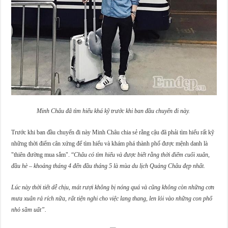
Minh Châu đã tìm hiểu khá kỹ trước khi ban đầu chuyến đi này.
Trước khi ban đầu chuyến đi này Minh Châu chia sẻ rằng cậu đã phải tìm hiểu rất kỹ
những thời điểm cân xứng để tìm hiểu và khám phá thành phố được mệnh danh là
"thiên đường mua sắm". “
Châu có tìm hiểu và được biết rằng thời điểm cuối xuân,
đầu hè – khoảng tháng 4 đến đầu tháng 5 là mùa du lịch Quảng Châu đẹp nhất.
Lúc này thời tiết dễ chịu, mát rượi không bị nóng quá và cũng không còn những cơn
mưa xuân rả rích nữa, rất tiện nghi cho việc lang thang, len lỏi vào những con phố
nhỏ sầm uất”.