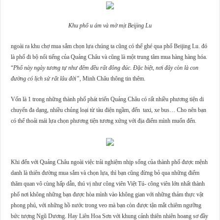
Khu phố u ám và mờ mịt Beijing Lu
ngoài ra khu chợ mua sắm chọn lựa chúng ta cũng có thể ghé qua phố Beijing Lu. đó
là phố đi bộ nổi tiếng của Quảng Châu và cũng là một trung tâm mua hàng hàng hóa.
“
Phố này ngày tương tự như đêm đều rất đông đúc. Đặc biệt, nơi đây còn là con
đường có lịch sử rất lâu đời”,
Minh Châu thông tin thêm.
Vốn là 1 trong những thành phố phát triển Quảng Châu có rất nhiều phương tiện di
chuyển đa dạng, nhiều chủng loại từ tàu điện ngầm, đến taxi, xe bus… Cho nên bạn
có thể thoải mái lựa chọn phương tiện tương xứng với địa điểm mình muốn đến.
Khi đến với Quảng Châu ngoài việc trải nghiệm nhịp sống của thành phố được mệnh
danh là thiên đường mua sắm và chọn lựa, thì bạn cũng đừng bỏ qua những điểm
thăm quan vô cùng hấp dẫn, thú vị như công viên Việt Tú- công viên lớn nhất thành
phố nơi không những bạn được hòa mình vào không gian với những thảm thực vật
phong phú, với những hồ nước trong veo mà bạn còn được tận mắt chiêm ngưỡng
bức tượng Ngũ Dương. Hay Liên Hoa Sơn với khung cảnh thiên nhiên hoang sơ đầy