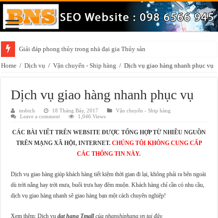
Giải đáp phong thủy trong nhà đại gia Thủy sản
Home
/
Dịch vụ
/
Vận chuyển - Ship hàng
/
Dịch vụ giao hàng nhanh phục vụ
Dịch vụ giao hàng nhanh phục vụ
msbich
18 Tháng Bảy, 2017
Vận chuyển - Ship hàng
Leave a comment
1,046 Views
CÁC BÀI VIẾT TRÊN WEBSITE ĐƯỢC TỔNG HỢP TỪ NHIỀU NGUỒN
TRÊN MẠNG XÃ HỘI, INTERNET.
CHÚNG TÔI KHÔNG CUNG CẤP
CÁC THÔNG TIN NÀY
.
Dịch vụ giao hàng giúp khách hàng tiết kiệm thời gian đi lại, không phải ra bên ngoài
dù trời nắng hay trời mưa, buổi trưa hay đêm muộn. Khách hàng chỉ cần có nhu cầu,
dịch vụ giao hàng nhanh sẽ giao hàng bạn một cách chuyên nghiệp!
Xem thêm: Dịch vụ
dat hang Tmall
của nhanshiphang.vn tại đây.