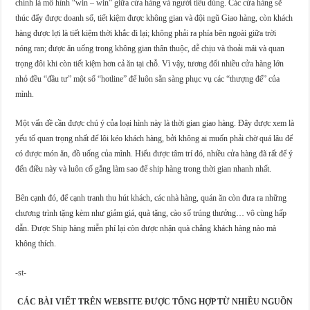
chính là mô hình “win – win” giữa cửa hàng và người tiêu dùng. Các cửa hàng sẽ
thúc đẩy được doanh số, tiết kiệm được không gian và đội ngũ Giao hàng, còn khách
hàng được lợi là tiết kiệm thời khắc đi lại; không phải ra phía bên ngoài giữa trời
nóng ran; được ăn uống trong không gian thân thuộc, dễ chịu và thoải mái và quan
trọng đôi khi còn tiết kiệm hơn cả ăn tại chỗ. Vì vậy, tương đối nhiều cửa hàng lớn
nhỏ đều “đầu tư” một số “hotline” để luôn sẵn sàng phục vụ các “thượng đế” của
mình.
Một vấn đề cần được chú ý của loại hình này là thời gian giao hàng. Đây được xem là
yếu tố quan trọng nhất để lôi kéo khách hàng, bởi không ai muốn phải chờ quá lâu để
có được món ăn, đồ uống của mình. Hiểu được tâm trí đó, nhiều cửa hàng đã rất để ý
đến điều này và luôn cố gắng làm sao để ship hàng trong thời gian nhanh nhất.
Bên cạnh đó, để cạnh tranh thu hút khách, các nhà hàng, quán ăn còn đưa ra những
chương trình tặng kèm như giảm giá, quà tặng, cào số trúng thưởng… vô cùng hấp
dẫn. Được Ship hàng miễn phí lại còn được nhận quà chẳng khách hàng nào mà
không thích.
-st-
CÁC BÀI VIẾT TRÊN WEBSITE ĐƯỢC TỔNG HỢP TỪ NHIỀU NGUỒN