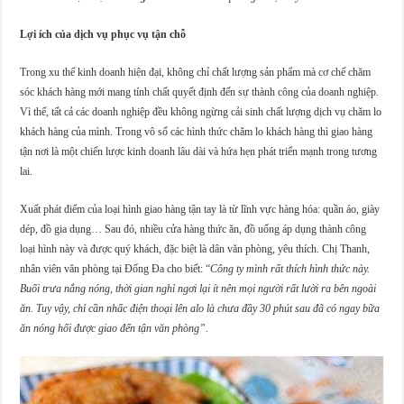
Lợi ích của dịch vụ phục vụ tận chỗ
Trong xu thế kinh doanh hiện đại, không chỉ chất lượng sản phẩm mà cơ chế chăm
sóc khách hàng mới mang tính chất quyết định đến sự thành công của doanh nghiệp.
Vì thế, tất cả các doanh nghiệp đều không ngừng cải sinh chất lượng dịch vụ chăm lo
khách hàng của mình. Trong vô số các hình thức chăm lo khách hàng thì giao hàng
tận nơi là một chiến lược kinh doanh lâu dài và hứa hẹn phát triển mạnh trong tương
lai.
Xuất phát điểm của loại hình giao hàng tận tay là từ lĩnh vực hàng hóa: quần áo, giày
dép, đồ gia dụng… Sau đó, nhiều cửa hàng thức ăn, đồ uống áp dụng thành công
loại hình này và được quý khách, đặc biệt là dân văn phòng, yêu thích. Chị Thanh,
nhân viên văn phòng tại Đống Đa cho biết: “
Công ty mình rất thích hình thức này.
Buổi trưa nắng nóng, thời gian nghỉ ngơi lại ít nên mọi người rất lười ra bên ngoài
ăn. Tuy vậy, chỉ cần nhấc điện thoại lên alo là chưa đầy 30 phút sau đã có ngay bữa
ăn nóng hổi được giao đến tận văn phòng”.