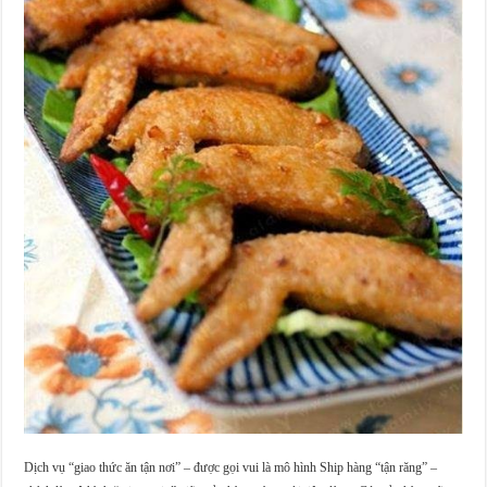
Dịch vụ “giao thức ăn tận nơi” – được gọi vui là mô hình Ship hàng “tận răng” –