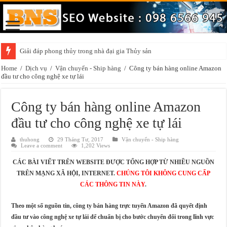
Giải đáp phong thủy trong nhà đại gia Thủy sản
Home
/
Dịch vụ
/
Vận chuyển - Ship hàng
/
Công ty bán hàng online Amazon
đầu tư cho công nghệ xe tự lái
Công ty bán hàng online Amazon
đầu tư cho công nghệ xe tự lái
thuhong
29 Tháng Tư, 2017
Vận chuyển - Ship hàng
Leave a comment
1,202 Views
CÁC BÀI VIẾT TRÊN WEBSITE ĐƯỢC TỔNG HỢP TỪ NHIỀU NGUỒN
TRÊN MẠNG XÃ HỘI, INTERNET.
CHÚNG TÔI KHÔNG CUNG CẤP
CÁC THÔNG TIN NÀY
.
Theo một số nguồn tin, công ty bán hàng trực tuyến Amazon đã quyết định
đầu tư vào công nghệ xe tự lái để chuẩn bị cho bước chuyển đổi trong lĩnh vực