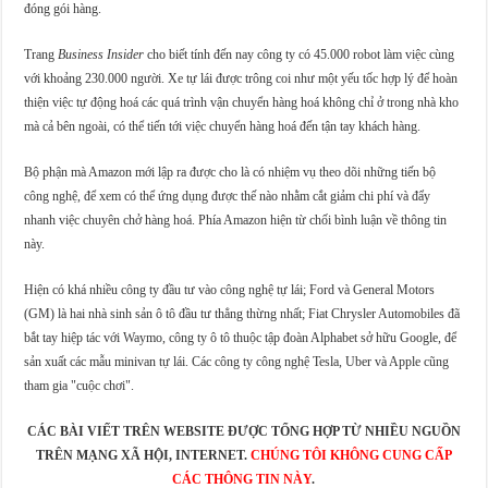
đóng gói hàng.
Trang
Business Insider
cho biết tính đến nay công ty có 45.000 robot làm việc cùng
với khoảng 230.000 người. Xe tự lái được trông coi như một yếu tốc hợp lý để hoàn
thiện việc tự động hoá các quá trình vận chuyển hàng hoá không chỉ ở trong nhà kho
mà cả bên ngoài, có thể tiến tới việc chuyển hàng hoá đến tận tay khách hàng.
Bộ phận mà Amazon mới lập ra được cho là có nhiệm vụ theo dõi những tiến bộ
công nghệ, để xem có thể ứng dụng được thế nào nhằm cắt giảm chi phí và đẩy
nhanh việc chuyên chở hàng hoá. Phía Amazon hiện từ chối bình luận về thông tin
này.
Hiện có khá nhiều công ty đầu tư vào công nghệ tự lái; Ford và General Motors
(GM) là hai nhà sinh sản ô tô đầu tư thẳng thừng nhất; Fiat Chrysler Automobiles đã
bắt tay hiệp tác với Waymo, công ty ô tô thuộc tập đoàn Alphabet sở hữu Google, để
sản xuất các mẫu minivan tự lái. Các công ty công nghệ Tesla, Uber và Apple cũng
tham gia "cuộc chơi".
CÁC BÀI VIẾT TRÊN WEBSITE ĐƯỢC TỔNG HỢP TỪ NHIỀU NGUỒN
TRÊN MẠNG XÃ HỘI, INTERNET.
CHÚNG TÔI KHÔNG CUNG CẤP
CÁC THÔNG TIN NÀY
.