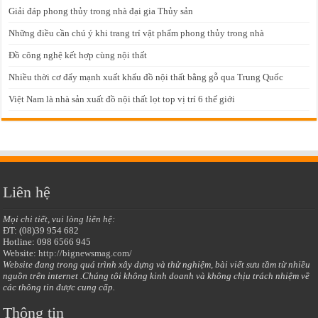
Giải đáp phong thủy trong nhà đại gia Thủy sản
Những điều cần chú ý khi trang trí vật phẩm phong thủy trong nhà
Đồ công nghệ kết hợp cùng nội thất
Nhiều thời cơ đẩy mạnh xuất khẩu đồ nội thất bằng gỗ qua Trung Quốc
Việt Nam là nhà sản xuất đồ nội thất lọt top vị trí 6 thế giới
Liên hệ
Mọi chi tiết, vui lòng liên hệ:
ĐT: (08)39 954 682
Hotline: 098 6566 945
Website:
http://bignewsmag.com/
Website đang trong quá trình xây dựng và thử nghiệm, bài viết sưu tầm từ nhiều
nguồn trên internet .Chúng tôi không kinh doanh và không chịu trách nhiệm về
các thông tin được cung cấp.
Thông tin