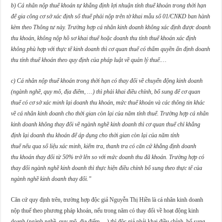
b)
Cá nhân nộp thuế khoán tự khẳng định lợi nhuận tính thuế khoán trong thời hạn
để gia công cơ sở xác định số thuế phải nộp trên tờ khai mẫu số 01/CNKD ban hành
kèm theo Thông tư này.
Trường hợp cá nhân kinh doanh không xác định được doanh
thu khoán, không nộp hồ sơ khai thuế hoặc doanh thu tính thuế khoán xác định
không phù hợp với thực tế kinh doanh thì cơ quan thuế có thẩm quyền ấn định doanh
thu tính thuế khoán theo quy định của pháp luật về quản lý thuế.
…
c
)
C
á nhân
nộp thuế khoán
trong thời hạn có
thay đổi
về chuyển động kinh doanh
(
ngành nghề, quy mô
, địa điểm, …)
thì phải khai điều chỉnh, bổ sung để
cơ quan
thuế có cơ sở
xác minh lại doanh thu khoán
,
mức thuế khoán
và các thông tin khác
về cá nhân kinh doanh
cho thời
gian còn lại của năm tính thuế. Trường hợp cá nhân
kinh doanh không thay đổi về ngành nghề kinh doanh thì cơ quan thuế chỉ khẳng
định lại doanh thu khoán đ
ể áp dụng cho thời gian còn lại của năm tính
thuế
nếu
qua số liệu xác minh, kiểm tra, thanh tra có căn cứ khẳng định doanh
thu
khoán
thay đổi từ 50% trở lên so với mức doanh thu đã khoán
. Trường hợp có
thay đổi ngành nghề kinh doanh thì thực hiện điều chỉnh bổ sung theo thực tế của
ngành nghề kinh doanh thay đổi.”
Căn cứ quy định trên, trường hợp độc giả Nguyễn Thị Hiền là cá nhân kinh doanh
nộp thuế theo phương pháp khoán, nếu trong năm có thay đổi về hoạt động kinh
doanh (ngành nghề, quy mô, địa điểm,…) thì độc giả phải khai điều chỉnh, bổ sung