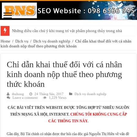
Những điều cần chú ý khi trang trí vật phẩm phong thủy trong nhà
Home
/
Dịch vụ
/
Dịch vụ doanh nghiệp
/
Chỉ dẫn khai thuế đối với cá nhân
kinh doanh nộp thuế theo phương thức khoán
Chỉ dẫn khai thuế đối với cá nhân
kinh doanh nộp thuế theo phương
thức khoán
thuhong
24 Tháng Sáu, 2017
Dịch vụ doanh nghiệp
Leave a comment
1,229 Views
CÁC BÀI VIẾT TRÊN WEBSITE ĐƯỢC TỔNG HỢP TỪ NHIỀU NGUỒN
TRÊN MẠNG XÃ HỘI, INTERNET.
CHÚNG TÔI KHÔNG CUNG CẤP
CÁC THÔNG TIN NÀY
.
Gần đây, Bộ Tài chính có nhận được thư hỏi của độc giả Nguyễn Thị Hiền về vấn đề