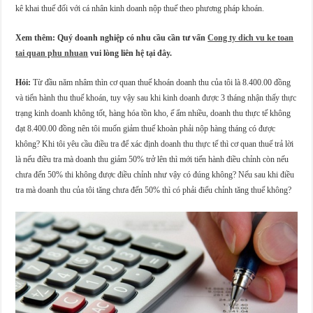
kê khai thuế đối với cá nhân kinh doanh nộp thuế theo phương pháp khoán.
Xem thêm: Quý doanh nghiệp có nhu cầu cần tư vấn
Cong ty dich vu ke toan
tai quan phu nhuan
vui lòng liên hệ tại đây.
Hỏi:
Từ đầu năm nhâm thìn cơ quan thuế khoán doanh thu của tôi là 8.400.00 đồng
và tiến hành thu thuế khoán, tuy vậy sau khi kinh doanh được 3 tháng nhận thấy thực
trạng kinh doanh không tốt, hàng hóa tồn kho, ế ẩm nhiều, doanh thu thực tế không
đạt 8.400.00 đồng nên tôi muốn giảm thuế khoàn phải nộp hàng tháng có được
không? Khi tôi yêu cầu điều tra để xác định doanh thu thực tế thì cơ quan thuế trả lời
là nếu điều tra mà doanh thu giảm 50% trở lên thì mới tiến hành điều chỉnh còn nếu
chưa đến 50% thi không được điều chỉnh như vậy có đúng không? Nếu sau khi điều
tra mà doanh thu của tôi tăng chưa đến 50% thì có phải điểu chỉnh tăng thuế không?