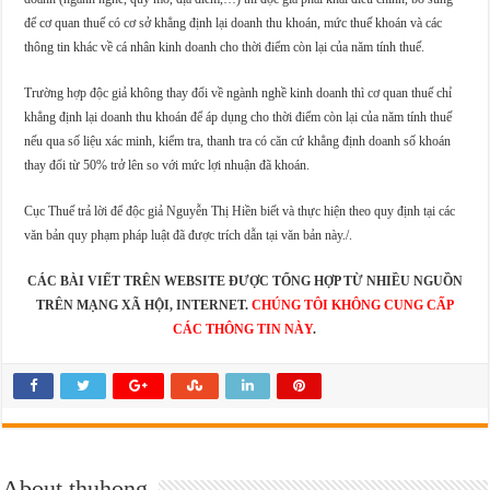
để cơ quan thuế có cơ sở khẳng định lại doanh thu khoán, mức thuế khoán và các
thông tin khác về cá nhân kinh doanh cho thời điểm còn lại của năm tính thuế.
Trường hợp độc giả không thay đổi về ngành nghề kinh doanh thì cơ quan thuế chỉ
khẳng định lại doanh thu khoán để áp dụng cho thời điểm còn lại của năm tính thuế
nếu qua số liệu xác minh, kiểm tra, thanh tra có căn cứ khẳng định doanh số khoán
thay đổi từ 50% trở lên so với mức lợi nhuận đã khoán.
Cục Thuế trả lời để độc giả Nguyễn Thị Hiền biết và thực hiện theo quy định tại các
văn bản quy phạm pháp luật đã được trích dẫn tại văn bản này./.
CÁC BÀI VIẾT TRÊN WEBSITE ĐƯỢC TỔNG HỢP TỪ NHIỀU NGUỒN
TRÊN MẠNG XÃ HỘI, INTERNET.
CHÚNG TÔI KHÔNG CUNG CẤP
CÁC THÔNG TIN NÀY
.
About thuhong