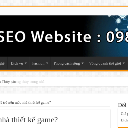
ghệ
Dịch vụ
Fashion
Phong cách sống
Vòng quanh thế giới
ật phẩm phong thủy trong nhà
để trở nên một nhà thiết kế game?
Đối 
Giá 
nhà thiết kế game?
Dịch