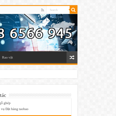
Rao vặt
tác
gỗ ghép
 vụ Đặt hàng taobao