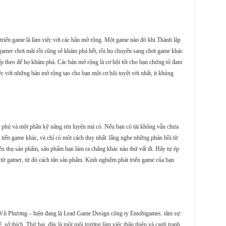
triển game là làm việc với các bản mở rộng. Một game nào đó khi Thành lập
 gamer chơi mãi rồi cũng sẽ khám phá hết, rồi họ chuyển sang chơi game khác
ếp theo để họ khám phá. Các bản mở rộng là cơ hội tốt cho bạn chứng tỏ đam
ệc với những bản mở rộng tạo cho bạn một cơ hội tuyệt vời nhất, ít khủng
i phú và một phần kỹ năng rèn luyện mà có. Nếu bạn có tài không vẫn chưa
 tiến game khác, và chỉ có một cách duy nhất: lắng nghe những phản hồi từ
u thụ sản phẩm, sản phẩm bạn làm ra chẳng khác nào thứ vất đi. Hãy tự ép
i từ gamer, từ đó cách tân sản phẩm. Kinh nghiệm phát triển game của bạn
anh Vũ Phương – hiện đang là Lead Game Design công ty Emobigames. tâm sự:
 sở thích. Thứ hai, đây là một môi trường làm việc thân thiện và cạnh tranh,