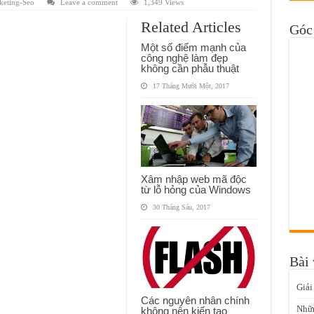
eting-Seo
Leave a comment
1,349 Views
Related Articles
Góc 
Một số điểm mạnh của
công nghệ làm đẹp
không cần phẫu thuật
17 Tháng Mười Một, 2017
Xâm nhập web mã độc
từ lỗ hỏng của Windows
30 Tháng Sáu, 2017
Bài 
Giải
Các nguyên nhân chính
Nhữn
không nên kiến tạo