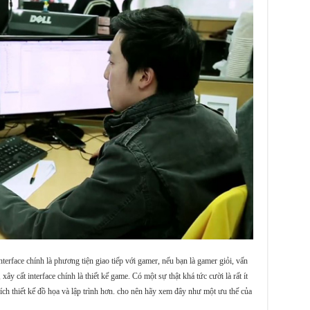
Interface chính là phương tiện giao tiếp với gamer, nếu bạn là gamer giỏi, vấn
ây cất interface chính là thiết kế game. Có một sự thật khá tức cười là rất ít
thích thiết kế đồ họa và lập trình hơn. cho nên hãy xem đây như một ưu thế của