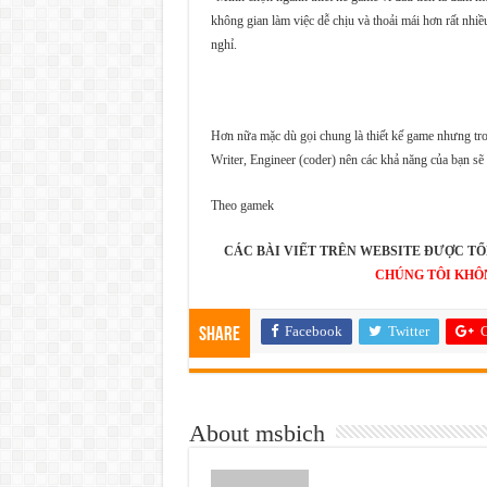
không gian làm việc dễ chịu và thoải mái hơn rất nhi
nghỉ.
Hơn nữa mặc dù gọi chung là thiết kế game nhưng tro
Writer, Engineer (coder) nên các khả năng của bạn sẽ
Theo gamek
CÁC BÀI VIẾT TRÊN WEBSITE ĐƯỢC TỔ
CHÚNG TÔI KHÔ
Facebook
Twitter
G
Share
About msbich