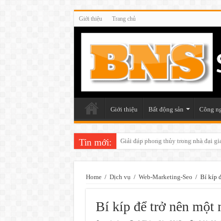
Giới thiệu
Trang chủ
Giới thiệu
Bất động sản
Công n
Tin mới:
Những điều cần chú ý khi trang trí v
Home
/
Dịch vụ
/
Web-Marketing-Seo
/
Bí kíp 
Bí kíp để trở nên một 