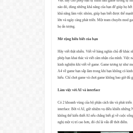
Việc này cho phép bạn tự mình làm game tương tự nh
nào đó, dùng những khả năng của bạn để giúp họ hết mứ
khả năng làm việc nhóm, giúp bạn biết được thế mạnh,
lớn và ngày càng phát triển. Một team chuyên mod ga
họ ấn tượng.
Mở rộng hiểu biết của bạn
Hãy viết thật nhiều. Viết về hàng nghìn chủ đề khác n
phép bạn khai thác và viết cảm nhận của mình. Việc n
kinh nghiệm khi viết về game. Game tương tự như mọi 
A4 về game bạn sắp làm trong khi bạn không có kinh 
hiểu. Chỉ chơi game và chơi game không bao giờ đủ giú
Làm việc với AI và interface
Có 2 khoanh vùng của bộ phận cách tân và phát triển 
interface. Bởi vì AI, giữ nhiệm vụ điều khiển những
không thể kiến thiết AI nếu chẳng biết gì về cuộc số
nghị một vị trí cao hơn, đó chỉ là vấn đề thời điểm.