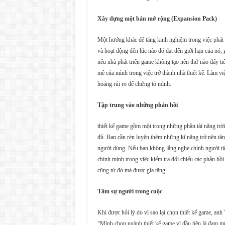
Xây dựng một bản mở rộng (Expansion Pack)
Một hướng khác để tăng kinh nghiệm trong việc phát 
và hoạt động đến lúc nào đó đạt đến giới hạn của nó,
nếu nhà phát triển game không tạo nên thứ nào đấy ti
mê của mình trong việc trở thành nhà thiết kế. Làm vi
hoảng rủi ro để chứng tỏ mình.
Tập trung vào những phản hồi
thiết kế game gồm một trong những phần tài năng trờ
đủ. Bạn cần rèn luyện thêm những kĩ năng trở nên tân
người dùng. Nếu bạn không lắng nghe chính người tiê
chính mình trong việc kiểm tra đối chiếu các phản hồ
cũng từ đó mà được gia tăng.
Tâm sự người trong cuộc
Khi được hỏi lý do vì sao lại chọn thiết kế game, 
“Mình chọn ngành thiết kế game vì đầu tiên là đam mê,