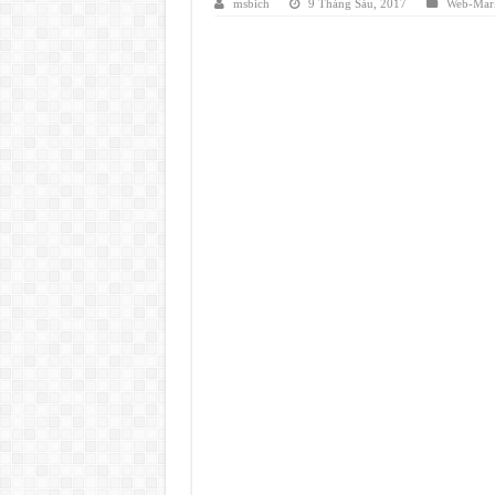
msbich
9 Tháng Sáu, 2017
Web-Mark