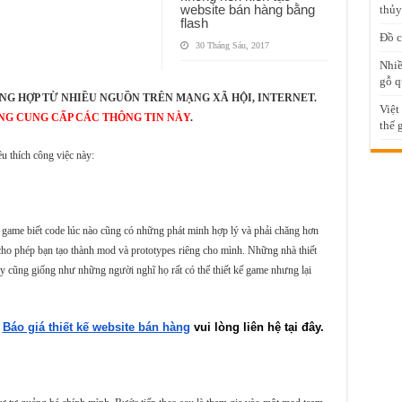
website bán hàng bằng
thủy
flash
Đồ c
30 Tháng Sáu, 2017
Nhiề
gỗ q
NG HỢP TỪ NHIỀU NGUỒN TRÊN MẠNG XÃ HỘI, INTERNET.
Việt
NG CUNG CẤP CÁC THÔNG TIN NÀY
.
thế 
u thích công việc này:
 game biết code lúc nào cũng có những phát minh hợp lý và phải chăng hơn
ho phép bạn tạo thành mod và prototypes riêng cho mình. Những nhà thiết
ày cũng giống như những người nghĩ họ rất có thể thiết kế game nhưng lại
Báo giá thiết kế website bán hàng
 vui lòng liên hệ tại đây.