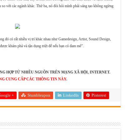
ều so với các ngành khác. Thứ ba, nó đòi hỏi mình phải sáng tạo không ngừng
ng đó có rất nhiều vị trí khác nhau như Gamedesign, Artist, Sound Design,
 được khám phá và tận dụng triệt để nếu bạn có đam mê”.
NG HỢP TỪ NHIỀU NGUỒN TRÊN MẠNG XÃ HỘI, INTERNET.
NG CUNG CẤP CÁC THÔNG TIN NÀY
.
oogle +
Stumbleupon
LinkedIn
Pinterest