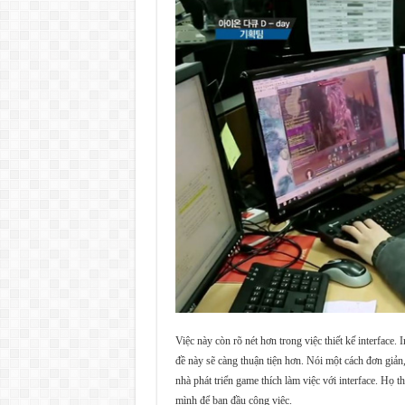
Việc này còn rõ nét hơn trong việc thiết kế interface. 
đề này sẽ càng thuận tiện hơn. Nói một cách đơn giản, x
nhà phát triển game thích làm việc với interface. Họ 
mình để ban đầu công việc.