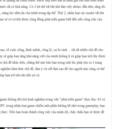
ư tự quảng bá chính mình. Bước tiếp theo sau là tham gia vào một mod team
c rất có khả năng. Có 2 lợi thế rất lớn khi làm việc nhóm. đầu tiên, tăng tốc
 năng lực tiềm ẩn của mình trong tập thể. Thứ 2, nhân loại các moder rất lớn
me sẽ có cơ hội được cộng đồng phát triển game biết đến nếu công việc của
hau, về cuộc sống, định mệnh, công lý, sự hi sinh… rất rất nhiều chủ đề cho
ày sẽ giúp bạn tăng khả năng viết của mình không ít và giúp bạn tích lũy được
chủ đề khác thôi, chẳng thể nào bảo bạn trong một lúc phải cho ra 1 trang
nghiệm khai thác chủ đề, dàn ý và viết làm sao để cho người nào cũng có thể
p bạn trở nên tân tiến nó cả.
game không đòi hỏi kinh nghiệm trong việc “phát triển game” thực thụ: AI và
 NPC trong nhân loại game chiếm một phần không hề nhỏ trong gameplay, bạn
ng thực. Nếu bạn hoàn thành công việc của mình tốt, chắc chắn bạn sẽ được đề