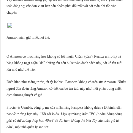
toán đáng sợ, các đơn vị tự bán sản phẩm phải đối mặt với bài toán phí tổn vận
chuyện.
Amazon nắm giữ nhiều lợi thế.
Ở Amazon có mục hàng hóa không có lợi nhuận CRaP (Can’t Realize a Profit) và
hãng không ngại ngần “đá” những tên nếu bị liệt vào danh sách này, bất kể tên tuổi
lớn nhỏ như thế nào.
Điển hình như tháng trước, tất tật lót hiệu Pampers không có trên site Amazon. Nhiều
người đồn đoán rằng Amazon có thể loại bỏ tên tuổi này như một phần trong chiến
dịch thương thuyết về giá.
Procter & Gamble, công ty mẹ của nhãn hàng Pampers không đưa ra lời bình luận
nào về trường hợp này. “
Tôi rất lo âu. Liệu quơ hàng hóa CPG (nhóm hàng đóng
gói) có thể xuống thấp hơn 40%? Về dài hạn, không thể biết đáy của mức giá là
đâu
”, một nhà quản lý san sớt.