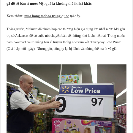
gã đồ sộ bán sỉ nước Mỹ, quả là khoảng thời kì hà khắc.
Xem thêm:
mua hang taobao trung quoc
tại đây.
Tháng trước, Malmart đã nhóm họp các thương hiệu gia dụng lớn nhất nước Mỹ gần
trụ sở Arkansas để có cuộc nói chuyện bàn về những khó khăn hiện tại. Trong nhiều
năm, Walmart cai trị mảng bán sỉ truyền thống nhờ cam kết “Everyday Low Price”
(Giá thấp mỗi ngày). Nhưng giờ, công ty lại bị đánh vào đúng thế mạnh về giá.