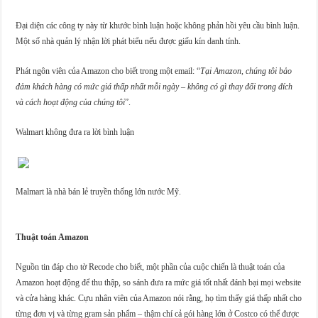
Đại diện các công ty này từ khước bình luận hoặc không phản hồi yêu cầu bình luận.
Một số nhà quản lý nhận lời phát biểu nếu được giấu kín danh tính.
Phát ngôn viên của Amazon cho biết trong một email: “
Tại Amazon, chúng tôi bảo
đảm khách hàng có mức giá thấp nhất mỗi ngày – không có gì thay đổi trong đích
và cách hoạt động của chúng tôi
”.
Walmart không đưa ra lời bình luận
Malmart là nhà bán lẻ truyền thống lớn nước Mỹ.
Thuật toán Amazon
Nguồn tin đáp cho tờ Recode cho biết, một phần của cuộc chiến là thuật toán của
Amazon hoạt động để thu thập, so sánh đưa ra mức giá tốt nhất đánh bại mọi website
và cửa hàng khác. Cựu nhân viên của Amazon nói rằng, họ tìm thấy giá thấp nhất cho
từng đơn vị và từng gram sản phẩm – thậm chí cả gói hàng lớn ở Costco có thể được