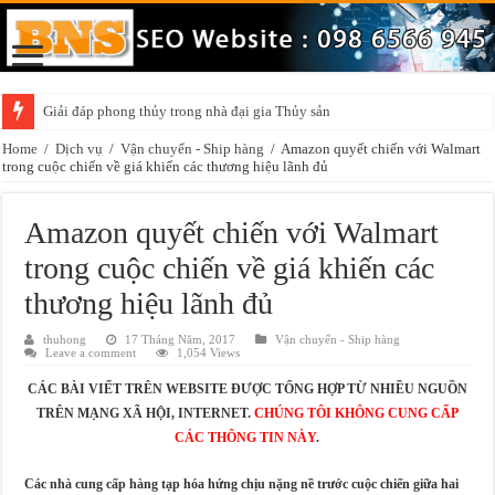
Giải đáp phong thủy trong nhà đại gia Thủy sản
Những điều cần chú ý khi trang trí vật phẩm phong thủy trong nhà
Home
/
Dịch vụ
/
Vận chuyển - Ship hàng
/
Amazon quyết chiến với Walmart
trong cuộc chiến về giá khiến các thương hiệu lãnh đủ
Amazon quyết chiến với Walmart
trong cuộc chiến về giá khiến các
thương hiệu lãnh đủ
thuhong
17 Tháng Năm, 2017
Vận chuyển - Ship hàng
Leave a comment
1,054 Views
CÁC BÀI VIẾT TRÊN WEBSITE ĐƯỢC TỔNG HỢP TỪ NHIỀU NGUỒN
TRÊN MẠNG XÃ HỘI, INTERNET.
CHÚNG TÔI KHÔNG CUNG CẤP
CÁC THÔNG TIN NÀY
.
​Các nhà cung cấp hàng tạp hóa hứng chịu nặng nề trước cuộc chiến giữa hai