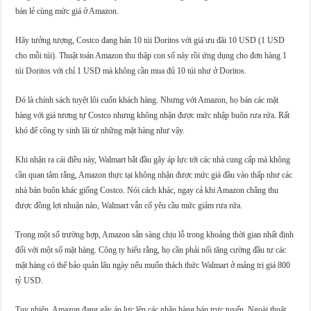
bán lẻ cùng mức giá ở Amazon.
Hãy tưởng tượng, Costco đang bán 10 túi Doritos với giá ưu đãi 10 USD (1 USD
cho mỗi túi). Thuật toán Amazon thu thập con số này rồi ứng dụng cho đơn hàng 1
túi Doritos với chỉ 1 USD mà không cần mua đủ 10 túi như ở Doritos.
Đó là chính sách tuyệt lôi cuốn khách hàng. Nhưng với Amazon, họ bán các mặt
hàng với giá tương tự Costco nhưng không nhận được mức nhập buôn rưa rứa. Rất
khó để công ty sinh lãi từ những mặt hàng như vậy.
Khi nhận ra cái điều này, Walmart bắt đầu gây áp lực tới các nhà cung cấp mà không
cần quan tâm rằng, Amazon thực tại không nhận được mức giá đầu vào thấp như các
nhà bán buôn khác giống Costco. Nói cách khác, ngay cả khi Amazon chẳng thu
được đồng lợi nhuận nào, Walmart vẫn cố yêu cầu mức giảm rưa rứa.
Trong một số trường hợp, Amazon sẵn sàng chịu lỗ trong khoảng thời gian nhất định
đối với một số mặt hàng. Công ty hiểu rằng, họ cần phải nối tăng cường đầu tư các
mặt hàng có thể bảo quản lâu ngày nếu muốn thách thức Walmart ở mảng trị giá 800
tỷ USD.
Tuy nhiên, Amazon đang gây áp lực lên các nhãn hàng bán trực tuyến. Ngoài thuật