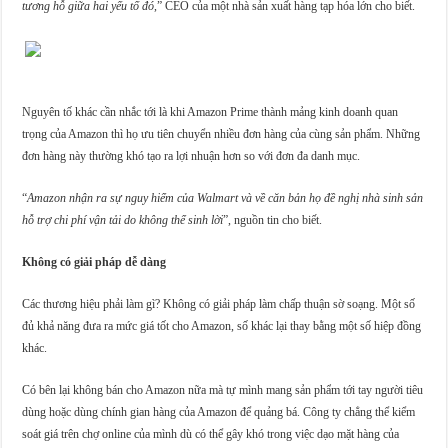
tương hỗ giữa hai yếu tố đó
,” CEO của một nhà sản xuất hàng tạp hóa lớn cho biết.
Nguyên tố khác cần nhắc tới là khi Amazon Prime thành mảng kinh doanh quan
trọng của Amazon thì họ ưu tiên chuyển nhiều đơn hàng của cùng sản phẩm. Những
đơn hàng này thường khó tạo ra lợi nhuận hơn so với đơn đa danh mục.
“
Amazon nhận ra sự nguy hiểm của Walmart và về căn bản họ đề nghị nhà sinh sản
hỗ trợ chi phí vận tải do không thể sinh lời
”, nguồn tin cho biết.
Không có giải pháp dễ dàng
Các thương hiệu phải làm gì? Không có giải pháp làm chấp thuận sờ soạng. Một số
đủ khả năng đưa ra mức giá tốt cho Amazon, số khác lại thay bằng một số hiệp đồng
khác.
Có bên lại không bán cho Amazon nữa mà tự mình mang sản phẩm tới tay người tiêu
dùng hoặc dùng chính gian hàng của Amazon để quảng bá. Công ty chẳng thể kiểm
soát giá trên chợ online của mình dù có thể gây khó trong việc dạo mặt hàng của