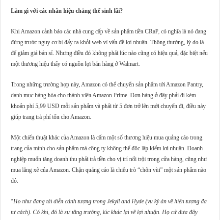
Làm gì với các nhãn hiệu chẳng thể sinh lãi?
Khi Amazon cảnh báo các nhà cung cấp về sản phẩm tiền CRaP, có nghĩa là nó đang
đứng trước nguy cơ bị đẩy ra khỏi web vì vấn đề lợi nhuận. Thông thường, lý do là
để giảm giá bán sỉ. Nhưng điều đó không phải lúc nào cũng có hiệu quả, đặc biệt nếu
một thương hiệu thấy có nguồn lợi bán hàng ở Walmart.
Trong những trường hợp này, Amazon có thể chuyển sản phẩm tới Amazon Pantry,
danh mục hàng hóa cho thành viên Amazon Prime. Đơn hàng ở đây phải đi kèm
khoản phí 5,99 USD mỗi sản phẩm và phải từ 5 đơn trở lên mới chuyển đi, điều này
giúp trang trả phí tổn cho Amazon.
Một chiến thuật khác của Amazon là cấm một số thương hiệu mua quảng cáo trong
trang của mình cho sản phẩm mà công ty không thể độc lập kiếm lợi nhuận. Doanh
nghiệp muốn tăng doanh thu phải trả tiền cho vị trí nổi trội trong cửa hàng, cũng như
mua lăng xê của Amazon. Chặn quảng cáo là chiêu trò “chôn vùi” một sản phẩm nào
đó.
“
Họ như đang tái diễn cảnh tượng trong Jekyll and Hyde (vụ kỳ án về hiện tượng đa
tư cách). Có khi, đó là sự tăng trưởng, lúc khác lại về lợi nhuận. Họ cứ đưa đẩy