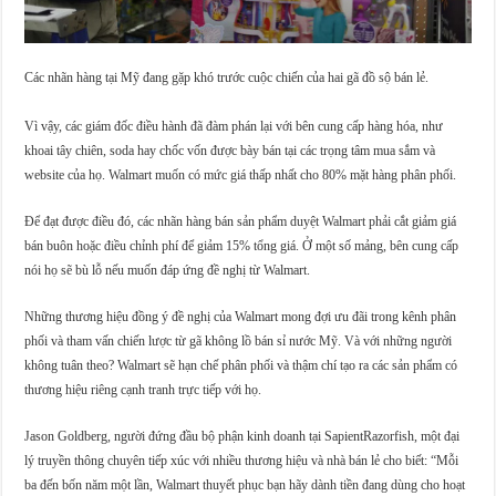
Các nhãn hàng tại Mỹ đang gặp khó trước cuộc chiến của hai gã đồ sộ bán lẻ.
Vì vậy, các giám đốc điều hành đã đàm phán lại với bên cung cấp hàng hóa, như
khoai tây chiên, soda hay chốc vốn được bày bán tại các trọng tâm mua sắm và
website của họ. Walmart muốn có mức giá thấp nhất cho 80% mặt hàng phân phối.
Để đạt được điều đó, các nhãn hàng bán sản phẩm duyệt Walmart phải cắt giảm giá
bán buôn hoặc điều chỉnh phí để giảm 15% tổng giá. Ở một số mảng, bên cung cấp
nói họ sẽ bù lỗ nếu muốn đáp ứng đề nghị từ Walmart.
Những thương hiệu đồng ý đề nghị của Walmart mong đợi ưu đãi trong kênh phân
phối và tham vấn chiến lược từ gã không lồ bán sỉ nước Mỹ. Và với những người
không tuân theo? Walmart sẽ hạn chế phân phối và thậm chí tạo ra các sản phẩm có
thương hiệu riêng cạnh tranh trực tiếp với họ.
Jason Goldberg, người đứng đầu bộ phận kinh doanh tại SapientRazorfish, một đại
lý truyền thông chuyên tiếp xúc với nhiều thương hiệu và nhà bán lẻ cho biết: “Mỗi
ba đến bốn năm một lần, Walmart thuyết phục bạn hãy dành tiền đang dùng cho hoạt