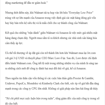
động martketing để đầu tư giảm hoài.”
Nhưng thời điểm này, khi Walmart tái tụ họp vào lời hứa “Everyday Low Price”
trùng với sự lớn mạnh của Amazon trong việc định giá các mặt hàng đóng gói vốn
hay bày bán trên kệ siêu thị và là mấu chốt cho sự thành công của Walmart.
Kết quả cho những “trận đánh” giữa Walmart và Amazon là việc mức giá nhiều mặt
hàng đang chạm đáy. Người mua sắm tỏ ra khích nhưng các nhà sinh sản hàng hóa
cảm thấy áp lực.
Ưu thế tối thượng về áp đặt giá còn trở thành lớn hơn khi Walmart mua lại Jet.com
với giá 3 tỷ USD và thuyết phục CEO Marc Lore ở lại. Sau đó, Lore được chỉ định
điều hành Walmart.com. Ông tiết lộ một trong những nhiệm vụ của mình là sáng tạo
ra những cách mới để công ty đánh bại mọi đối thủ về giá, kể cả Amazon.
Theo nguồn tin thân cận vốn thông tỏ các cuộc bàn thảo giữa Procter & Gamble,
Unilever, PepsiCo, Mondelez và Kimberly-Clark cho biết, sức ép về giá bắt đầu tăng
mạnh trong các công ty CPG lớn nhất. Không có giải pháp nào làm hài lòng tất thảy.
“
Nó chi phối mọi cuộc luận bàn trong tuần
”, tổng giám đốc của một công ty trong số
đó cho biết.