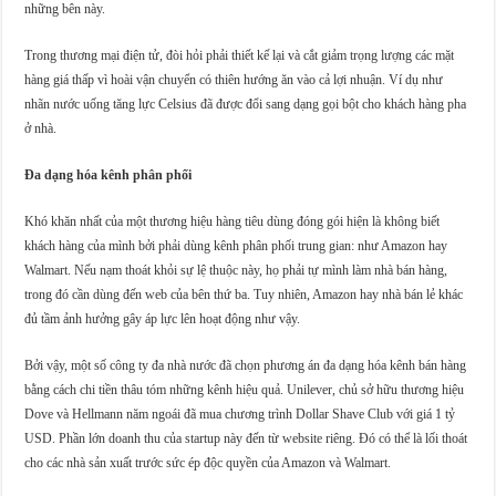
những bên này.
Trong thương mại điện tử, đòi hỏi phải thiết kế lại và cắt giảm trọng lượng các mặt
hàng giá thấp vì hoài vận chuyển có thiên hướng ăn vào cả lợi nhuận. Ví dụ như
nhãn nước uống tăng lực Celsius đã được đổi sang dạng gọi bột cho khách hàng pha
ở nhà.
Đa dạng hóa kênh phân phối
Khó khăn nhất của một thương hiệu hàng tiêu dùng đóng gói hiện là không biết
khách hàng của mình bởi phải dùng kênh phân phối trung gian: như Amazon hay
Walmart. Nếu nạm thoát khỏi sự lệ thuộc này, họ phải tự mình làm nhà bán hàng,
trong đó cần dùng đến web của bên thứ ba. Tuy nhiên, Amazon hay nhà bán lẻ khác
đủ tầm ảnh hưởng gây áp lực lên hoạt động như vậy.
Bởi vậy, một số công ty đa nhà nước đã chọn phương án đa dạng hóa kênh bán hàng
bằng cách chi tiền thâu tóm những kênh hiệu quả. Unilever, chủ sở hữu thương hiệu
Dove và Hellmann năm ngoái đã mua chương trình Dollar Shave Club với giá 1 tỷ
USD. Phần lớn doanh thu của startup này đến từ website riêng. Đó có thể là lối thoát
cho các nhà sản xuất trước sức ép độc quyền của Amazon và Walmart.