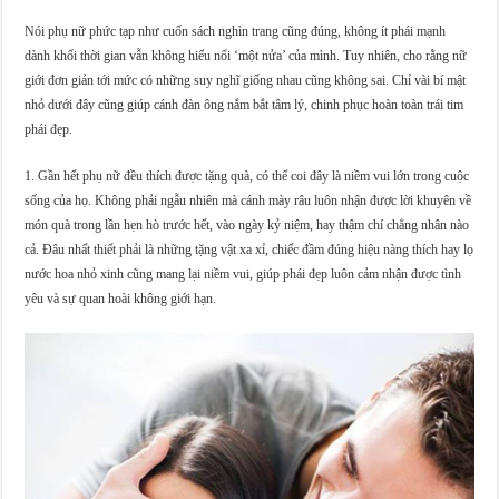
Nói phụ nữ phức tạp như cuốn sách nghìn trang cũng đúng, không ít phái mạnh
dành khối thời gian vẫn không hiểu nổi ‘một nửa’ của mình. Tuy nhiên, cho rằng nữ
giới đơn giản tới mức có những suy nghĩ giống nhau cũng không sai. Chỉ vài bí mật
nhỏ dưới đây cũng giúp cánh đàn ông nắm bắt tâm lý, chinh phục hoàn toàn trái tim
phái đẹp.
1. Gần hết phụ nữ đều thích được tặng quà, có thể coi đây là niềm vui lớn trong cuộc
sống của họ. Không phải ngẫu nhiên mà cánh mày râu luôn nhận được lời khuyên về
món quà trong lần hẹn hò trước hết, vào ngày kỷ niệm, hay thậm chí chẳng nhân nào
cả. Đâu nhất thiết phải là những tặng vật xa xỉ, chiếc đầm đúng hiệu nàng thích hay lọ
nước hoa nhỏ xinh cũng mang lại niềm vui, giúp phái đẹp luôn cảm nhận được tình
yêu và sự quan hoài không giới hạn.