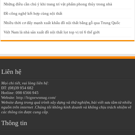
Những điều cần chú ý khi trang trí vật phẩm phong thủy trong nhà
Đồ công nghệ kết hợp cùng nội thất
Nhiều thời cơ đẩy mạnh xuất khẩu đồ nội thất bằng gỗ qua Trung Quốc
Việt Nam là nhà sản xuất đồ nội thất lọt top vị trí 6 thế giới
Liên hệ
Mọi chi tiết, vui lòng liên hệ:
ĐT: (08)39 954 682
Hotline: 098 6566 945
Website:
http://bignewsmag.com/
Website đang trong quá trình xây dựng và thử nghiệm, bài viết sưu tầm từ nhiều
nguồn trên internet .Chúng tôi không kinh doanh và không chịu trách nhiệm về
các thông tin được cung cấp.
Thông tin