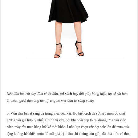
Nếu đàn bà trót say đắm chiếc đần,
túi xách
hay đôi giầy hàng hiệu, họ sẽ rất hàm
ân nếu người đàn ông tâm lý ủng hộ việc đầu tư sáng ý này.
3. Vốn đàn bà rất sáng dạ trong việc tiêu xài. Họ biết cách để sở hữu món đồ chất
lượng với giá hợp lý nhất. Chính vì vậy, đôi khi phái đẹp tỏ ra không ưng với việc
cánh mày râu mua hàng bất kể thời khắc. Luôn lựa chọn các đợt sale lớn để mua quà
tặng không hề khiến món đồ mất giá trị, thậm chí chúng còn giúp đàn bà thúc và thỏa