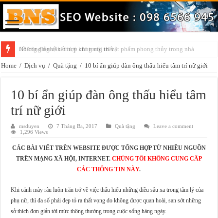
Đồ công nghệ kết hợp cùng nội thất
Home
/
Dịch vụ
/
Quà tặng
/
10 bí ẩn giúp đàn ông thấu hiểu tâm trí nữ giới
10 bí ẩn giúp đàn ông thấu hiểu tâm
trí nữ giới
msduyen
7 Tháng Ba, 2017
Quà tặng
Leave a comment
1,296 Views
CÁC BÀI VIẾT TRÊN WEBSITE ĐƯỢC TỔNG HỢP TỪ NHIỀU NGUỒN
TRÊN MẠNG XÃ HỘI, INTERNET.
CHÚNG TÔI KHÔNG CUNG CẤP
CÁC THÔNG TIN NÀY
.
Khi cánh mày râu luôn trăn trở về việc thấu hiểu những điều sâu xa trong tâm lý của
phụ nữ, thì đa số phái đẹp tỏ ra thất vọng do không được quan hoài, san sớt những
sở thích đơn giản tới mức thông thường trong cuộc sống hàng ngày.