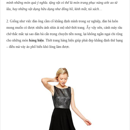
mình những món quà ý nghĩa. tặng vật có thể là món trang phục nàng ước ao từ
lâu, hay những vật dụng hữu dụng như đồng hồ, kính mắt, túi xách…
2. Giống như việc đàn ông cầm cố khẳng định mình trong sự nghiệp, đàn bà luôn
mong muốn có được nhiều ánh nhìn ái mộ nhờ thời trang. Ấy vậy nên, cánh mày râu
chớ thắc mắc tại sao đàn bà cẩn trọng chuyện tiền nong, lại không ngần ngại chi rộng
cho những món
hàng hiệu
. Thời trang hàng hiệu giúp phái đẹp khẳng định thứ hạng
– điều mà váy áo phổ biến khó lòng làm được.