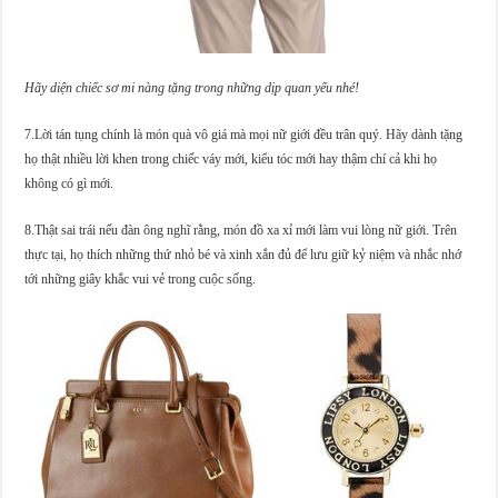
Hãy diện chiếc sơ mi nàng tặng trong những dịp quan yếu nhé!
7.Lời tán tụng chính là món quà vô giá mà mọi nữ giới đều trân quý. Hãy dành tặng
họ thật nhiều lời khen trong chiếc váy mới, kiểu tóc mới hay thậm chí cả khi họ
không có gì mới.
8.Thật sai trái nếu đàn ông nghĩ rằng, món đồ xa xỉ mới làm vui lòng nữ giới. Trên
thực tại, họ thích những thứ nhỏ bé và xinh xắn đủ để lưu giữ kỷ niệm và nhắc nhớ
tới những giây khắc vui vẻ trong cuộc sống.