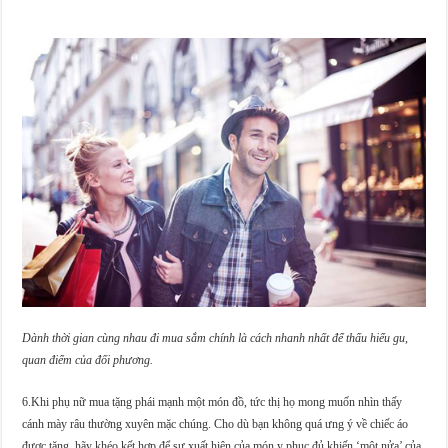
Dành thời gian cùng nhau đi mua sắm chính là cách nhanh nhất để thấu hiểu gu,
quan điểm của đối phương.
6.Khi phụ nữ mua tặng phái mạnh một món đồ, tức thị họ mong muốn nhìn thấy
cánh mày râu thường xuyên mặc chúng. Cho dù bạn không quá ưng ý về chiếc áo
được tặng, hãy khéo kết hợp để sự xuất hiện của món y phục đủ khiến ‘một nửa’ của