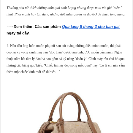
Thường phụ nữ thích những món quà chất lượng nhưng được mua với giá ‘mềm’
nhất. Phái mạnh hãy tận dụng những đợt sales quyến rũ dịp 8/3 để chiều lòng nàng.
Xem thêm: Các sản phẩm
Qua tang 8 thang 3 cho ban gai
>>>
ngay tại đây.
4. Nếu đàn ông luôn muốn phụ nữ san sớt thẳng những điều mình muốn, thì phái
đẹp lại kỳ vọng cánh mày râu ‘đọc thấu’ được tâm tình, ước muốn của mình. Nghệ
thuật nắm bắt tâm lý đàn bà bao gồm cả kỹ năng ‘đoán ý’. Cánh mày râu chớ bỏ qua
những câu bâng quơ kiểu: ‘Chiếc túi này đẹp song mắc quá!’ hay ‘Có lẽ em nên sắm
thêm một chiếc kính mới để đi biển…’