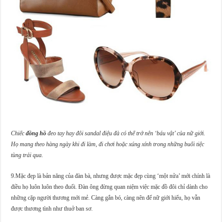
Chiếc
đồng hồ
đeo tay hay đôi sandal điệu đà có thể trở nên ‘báu vật’ của nữ giới.
Họ mang theo hàng ngày khi đi làm, đi chơi hoặc xúng xính trong những buổi tiệc
tùng trải qua.
9.Mặc đẹp là bản năng của đàn bà, nhưng được mặc đẹp cùng ‘một nửa’ mới chính là
điều họ luôn luôn theo đuổi. Đàn ông đừng quan niệm việc mặc đồ đôi chỉ dành cho
những cặp người thương mới mẻ. Càng gắn bó, càng nên để nữ giới hiểu, họ vẫn
được thương tình như thuở ban sơ.