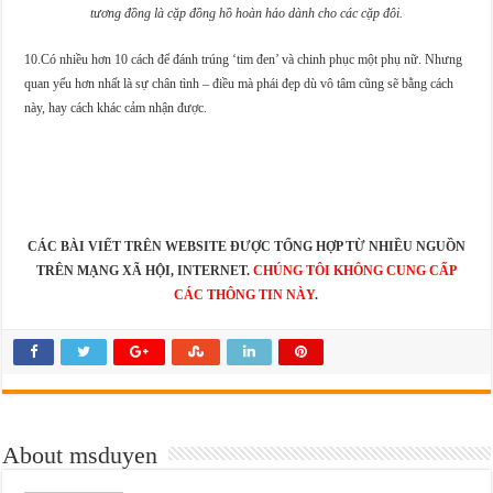
tương đồng là cặp đồng hồ hoàn hảo dành cho các cặp đôi.
10.Có nhiều hơn 10 cách để đánh trúng ‘tim đen’ và chinh phục một phụ nữ. Nhưng
quan yếu hơn nhất là sự chân tình – điều mà phái đẹp dù vô tâm cũng sẽ bằng cách
này, hay cách khác cảm nhận được.
CÁC BÀI VIẾT TRÊN WEBSITE ĐƯỢC TỔNG HỢP TỪ NHIỀU NGUỒN
TRÊN MẠNG XÃ HỘI, INTERNET.
CHÚNG TÔI KHÔNG CUNG CẤP
CÁC THÔNG TIN NÀY
.
About msduyen