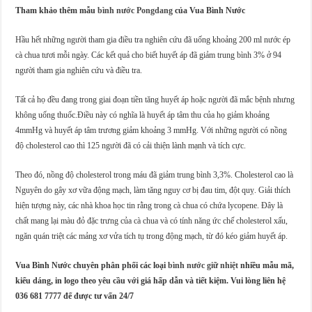
Tham khảo thêm mẫu
bình nước Pongdang
của Vua Bình Nước
Hầu hết những người tham gia điều tra nghiên cứu đã uống khoảng 200 ml nước ép
cà chua tươi mỗi ngày. Các kết quả cho biết huyết áp đã giảm trung bình 3% ở 94
người tham gia nghiên cứu và điều tra.
Tất cả họ đều đang trong giai đoạn tiền tăng huyết áp hoặc người đã mắc bệnh nhưng
không uống thuốc.Điều này có nghĩa là huyết áp tâm thu của họ giảm khoảng
4mmHg và huyết áp tâm trương giảm khoảng 3 mmHg. Với những người có nồng
độ cholesterol cao thì 125 người đã có cải thiện lành mạnh và tích cực.
Theo đó, nồng độ cholesterol trong máu đã giảm trung bình 3,3%. Cholesterol cao là
Nguyên do gây xơ vữa động mạch, làm tăng nguy cơ bị đau tim, đột quỵ. Giải thích
hiện tượng này, các nhà khoa học tin rằng trong cà chua có chứa lycopene. Đây là
chất mang lại màu đỏ đặc trưng của cà chua và có tính năng ức chế cholesterol xấu,
ngăn quán triệt các mảng xơ vửa tích tụ trong động mạch, từ đó kéo giảm huyết áp.
Vua Bình Nước chuyên phân phối các loại
bình nước giữ nhiệt
nhiều mẫu mã,
kiểu dáng, in logo theo yêu cầu với giá hấp dẫn và tiết kiệm. Vui lòng liên hệ
036 681 7777 để được tư vấn 24/7