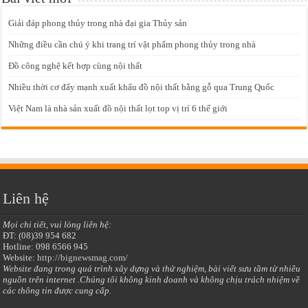
Giải đáp phong thủy trong nhà đại gia Thủy sản
Những điều cần chú ý khi trang trí vật phẩm phong thủy trong nhà
Đồ công nghệ kết hợp cùng nội thất
Nhiều thời cơ đẩy mạnh xuất khẩu đồ nội thất bằng gỗ qua Trung Quốc
Việt Nam là nhà sản xuất đồ nội thất lọt top vị trí 6 thế giới
Liên hệ
Mọi chi tiết, vui lòng liên hệ:
ĐT: (08)39 954 682
Hotline: 098 6566 945
Website:
http://bignewsmag.com/
Website đang trong quá trình xây dựng và thử nghiệm, bài viết sưu tầm từ nhiều
nguồn trên internet .Chúng tôi không kinh doanh và không chịu trách nhiệm về
các thông tin được cung cấp.