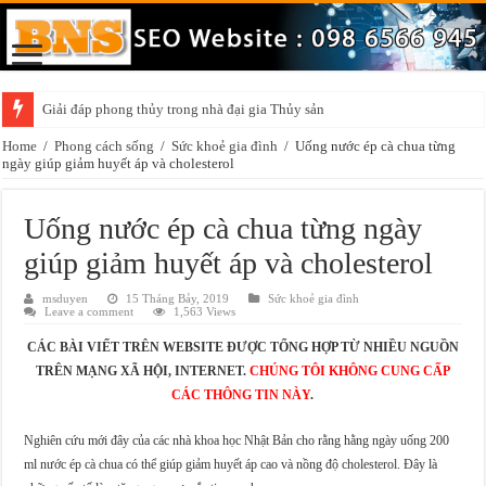
Giải đáp phong thủy trong nhà đại gia Thủy sản
Home
/
Phong cách sống
/
Sức khoẻ gia đình
/
Uống nước ép cà chua từng
ngày giúp giảm huyết áp và cholesterol
Uống nước ép cà chua từng ngày
giúp giảm huyết áp và cholesterol
msduyen
15 Tháng Bảy, 2019
Sức khoẻ gia đình
Leave a comment
1,563 Views
CÁC BÀI VIẾT TRÊN WEBSITE ĐƯỢC TỔNG HỢP TỪ NHIỀU NGUỒN
TRÊN MẠNG XÃ HỘI, INTERNET.
CHÚNG TÔI KHÔNG CUNG CẤP
CÁC THÔNG TIN NÀY
.
Nghiên cứu mới đây của các nhà khoa học Nhật Bản cho rằng hằng ngày uống 200
ml nước ép cà chua có thể giúp giảm huyết áp cao và nồng độ cholesterol. Đây là