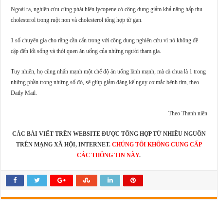
Ngoài ra, nghiên cứu cũng phát hiện lycopene có công dụng giảm khả năng hấp thụ
cholesterol trong ruột non và cholesterol tổng hợp từ gan.
1 số chuyên gia cho rằng cần cẩn trọng với công dụng nghiên cứu vì nó không đề
cập đến lối sống và thói quen ăn uống của những người tham gia.
Tuy nhiên, họ cũng nhấn mạnh một chế độ ăn uống lành mạnh, mà cà chua là 1 trong
những phần trong những số đó, sẽ giúp giảm đáng kể nguy cơ mắc bệnh tim, theo
Daily Mail.
Theo Thanh niên
CÁC BÀI VIẾT TRÊN WEBSITE ĐƯỢC TỔNG HỢP TỪ NHIỀU NGUỒN
TRÊN MẠNG XÃ HỘI, INTERNET.
CHÚNG TÔI KHÔNG CUNG CẤP
CÁC THÔNG TIN NÀY
.