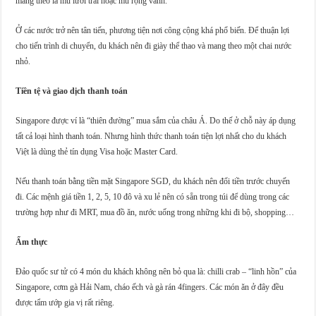
mang theo là mũ lưỡi trai hoặc mũ rộng vành.
Ở các nước trở nên tân tiến, phương tiện nơi công cộng khá phổ biến. Để thuận lợi
cho tiến trình di chuyển, du khách nên đi giày thể thao và mang theo một chai nước
nhỏ.
Tiền tệ và giao dịch thanh toán
Singapore được ví là “thiên đường” mua sắm của châu Á. Do thế ở chỗ này áp dụng
tất cả loại hình thanh toán. Nhưng hình thức thanh toán tiện lợi nhất cho du khách
Việt là dùng thẻ tín dụng Visa hoặc Master Card.
Nếu thanh toán bằng tiền mặt Singapore SGD, du khách nên đổi tiền trước chuyến
đi. Các mệnh giá tiền 1, 2, 5, 10 đô và xu lẻ nên có sẵn trong túi để dùng trong các
trường hợp như đi MRT, mua đồ ăn, nước uống trong những khi đi bộ, shopping…
Ẩm thực
Đảo quốc sư tử có 4 món du khách không nên bỏ qua là: chilli crab – “linh hồn” của
Singapore, cơm gà Hải Nam, cháo ếch và gà rán 4fingers. Các món ăn ở đây đều
được tẩm ướp gia vị rất riêng.