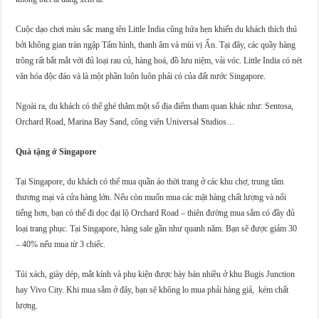
Cuộc dạo chơi màu sắc mang tên Little India cũng hứa hẹn khiến du khách thích thú
bởi không gian tràn ngập Tấm hình, thanh âm và mùi vị Ấn. Tại đây, các quầy hàng
trông rất bắt mắt với đủ loại rau củ, hàng hoá, đồ lưu niệm, vải vóc. Little India có nét
văn hóa độc đáo và là một phần luôn luôn phải có của đất nước Singapore.
Ngoài ra, du khách có thể ghé thăm một số địa điểm tham quan khác như: Sentosa,
Orchard Road, Marina Bay Sand, công viên Universal Studios…
Quà tặng ở Singapore
Tại Singapore, du khách có thể mua quần áo thời trang ở các khu chợ, trung tâm
thương mại và cửa hàng lớn. Nếu còn muốn mua các mặt hàng chất lượng và nổi
tiếng hơn, bạn có thể đi dọc đại lộ Orchard Road – thiên đường mua sắm có đầy đủ
loại trang phục. Tại Singapore, hàng sale gần như quanh năm. Bạn sẽ được giảm 30
– 40% nếu mua từ 3 chiếc.
Túi xách, giày dép, mắt kính và phụ kiện được bày bán nhiều ở khu Bugis Junction
hay Vivo City. Khi mua sắm ở đây, bạn sẽ không lo mua phải hàng giả, kém chất
lượng.