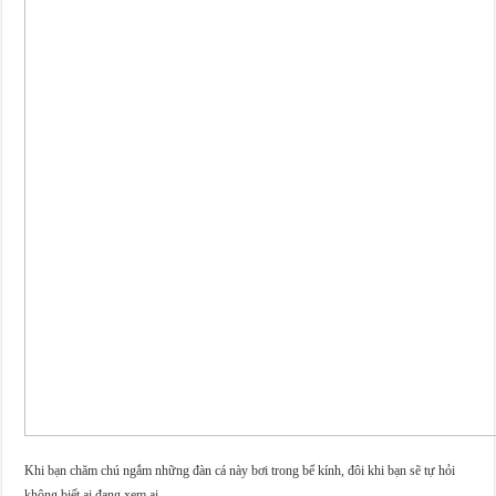
Khi bạn chăm chú ngắm những đàn cá này bơi trong bể kính, đôi khi bạn sẽ tự hỏi
không biết ai đang xem ai.