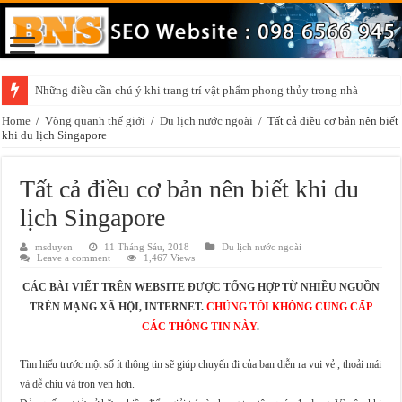
Những điều cần chú ý khi trang trí vật phẩm phong thủy trong nhà
Home
/
Vòng quanh thế giới
/
Du lịch nước ngoài
/
Tất cả điều cơ bản nên biết
khi du lịch Singapore
Tất cả điều cơ bản nên biết khi du
lịch Singapore
msduyen
11 Tháng Sáu, 2018
Du lịch nước ngoài
Leave a comment
1,467 Views
CÁC BÀI VIẾT TRÊN WEBSITE ĐƯỢC TỔNG HỢP TỪ NHIỀU NGUỒN
TRÊN MẠNG XÃ HỘI, INTERNET.
CHÚNG TÔI KHÔNG CUNG CẤP
CÁC THÔNG TIN NÀY
.
Tìm hiểu trước một số ít thông tin sẽ giúp chuyến đi của bạn diễn ra vui vẻ , thoải mái
và dễ chịu và trọn vẹn hơn.