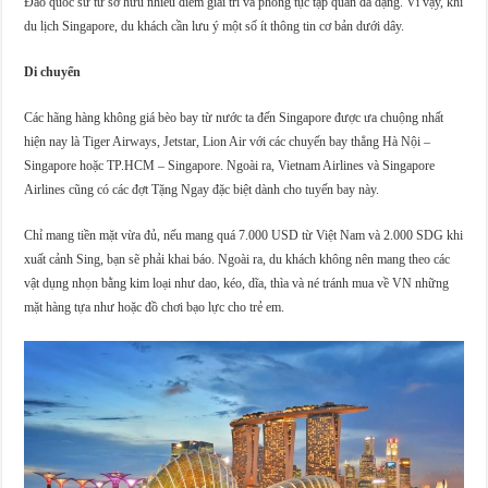
Đảo quốc sư tử sở hữu nhiều điểm giải trí và phong tục tập quán đa dạng. Vì vậy, khi
du lịch Singapore, du khách cần lưu ý một số ít thông tin cơ bản dưới dây.
Di chuyển
Các hãng hàng không giá bèo bay từ nước ta đến Singapore được ưa chuộng nhất
hiện nay là Tiger Airways, Jetstar, Lion Air với các chuyến bay thẳng Hà Nội –
Singapore hoặc TP.HCM – Singapore. Ngoài ra, Vietnam Airlines và Singapore
Airlines cũng có các đợt Tặng Ngay đặc biệt dành cho tuyến bay này.
Chỉ mang tiền mặt vừa đủ, nếu mang quá 7.000 USD từ Việt Nam và 2.000 SDG khi
xuất cảnh Sing, bạn sẽ phải khai báo. Ngoài ra, du khách không nên mang theo các
vật dụng nhọn bằng kim loại như dao, kéo, dĩa, thìa và né tránh mua về VN những
mặt hàng tựa như hoặc đồ chơi bạo lực cho trẻ em.