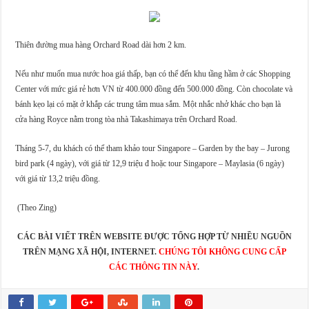
Thiên đường mua hàng Orchard Road dài hơn 2 km.
Nếu như muốn mua nước hoa giá thấp, bạn có thể đến khu tầng hầm ở các Shopping
Center với mức giá rẻ hơn VN từ 400.000 đồng đến 500.000 đồng. Còn chocolate và
bánh kẹo lại có mặt ở khắp các trung tâm mua sắm. Một nhắc nhở khác cho bạn là
cửa hàng Royce nằm trong tòa nhà Takashimaya trên Orchard Road.
Tháng 5-7, du khách có thể tham khảo tour Singapore – Garden by the bay – Jurong
bird park (4 ngày), với giá từ 12,9 triệu đ hoặc tour Singapore – Maylasia (6 ngày)
với giá từ 13,2 triệu đồng.
(Theo Zing)
CÁC BÀI VIẾT TRÊN WEBSITE ĐƯỢC TỔNG HỢP TỪ NHIỀU NGUỒN
TRÊN MẠNG XÃ HỘI, INTERNET.
CHÚNG TÔI KHÔNG CUNG CẤP
CÁC THÔNG TIN NÀY
.