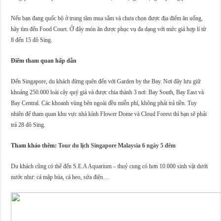
Nếu bạn đang quốc bộ ở trung tâm mua sắm và chưa chọn được địa điểm ăn uống,
hãy tìm đến Food Court. Ở đây món ăn được phục vụ đa dạng với mức giá hợp lí từ
8 đến 15 đô Sing.
Điểm tham quan hấp dẫn
Đến Singapore, du khách đừng quên đến với Garden by the Bay. Nơi đây lưu giữ
khoảng 250.000 loài cây quý giá và được chia thành 3 nơi: Bay South, Bay East và
Bay Central. Các khoanh vùng bên ngoài đều miễn phí, không phải trả tiền. Tuy
nhiên để tham quan khu vực nhà kính Flower Dome và Cloud Forest thì bạn sẽ phải
trả 28 đô Sing.
Tham khảo thêm:
Tour du lịch Singapore Malaysia 6 ngày 5 đêm
Du khách cũng có thể đến S.E.A Aquarium – thuỷ cung có hơn 10.000 sinh vật dưới
nước như: cá mập búa, cá heo, sứa điện…