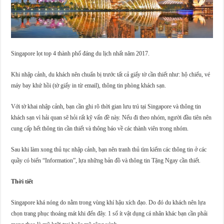
Singapore lọt top 4 thành phố đáng du lịch nhất năm 2017.
Khi nhập cảnh, du khách nên chuẩn bị trước tất cả giấy tờ cần thiết như: hộ chiếu, vé
máy bay khứ hồi (tờ giấy in từ email), thông tin phòng khách sạn.
Với tờ khai nhập cảnh, bạn cần ghi rõ thời gian lưu trú tại Singapore và thông tin
khách sạn vì hải quan sẽ hỏi rất kỹ vấn đề này. Nếu đi theo nhóm, người đầu tiên nên
cung cấp hết thông tin cần thiết và thông báo về các thành viên trong nhóm.
Sau khi làm xong thủ tục nhập cảnh, bạn nên tranh thủ tìm kiếm các thông tin ở các
quầy có biển “Information”, lựa những bản đồ và thông tin Tặng Ngay cần thiết.
Thời tiết
Singapore khá nóng do nằm trong vùng khí hậu xích đạo. Do đó du khách nên lựa
chọn trang phục thoáng mát khi đến đây. 1 số ít vật dụng cá nhân khác bạn cần phải