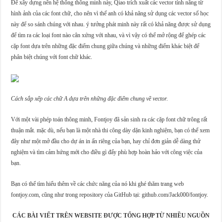
Để xây dựng nên hệ thống thông minh này, Qiao trích xuất các vector tính năng từ
hình ảnh của các font chữ, cho nên vì thế anh có khả năng sử dụng các vector số học
này để so sánh chúng với nhau. ý tưởng phát minh này rất có khả năng được sử dụng
để tìm ra các loại font nào cân xứng với nhau, và vì vậy có thể mở rộng để ghép các
cặp font dựa trên những đặc điểm chung giữa chúng và những điểm khác biệt để
phân biệt chúng với font chữ khác.
Cách sắp xếp các chữ A dựa trên những đặc điểm chung về vector.
Với một vài phép toán thông minh, Fontjoy đã sản sinh ra các cặp font chữ trông rất
thuận mắt. mặc dù, nếu bạn là một nhà thi công dày dặn kinh nghiệm, bạn có thể xem
đây như một mở đầu cho dự án in ấn riêng của bạn, hay chỉ đơn giản dễ dàng thử
nghiệm và tìm cảm hứng mới cho điều gì đấy phù hợp hoàn hảo với công việc của
bạn.
Bạn có thể tìm hiểu thêm về các chức năng của nó khi ghé thăm trang web
fontjoy.com, cũng như trong repository của GitHub tại: github.com/Jack000/fontjoy.
CÁC BÀI VIẾT TRÊN WEBSITE ĐƯỢC TỔNG HỢP TỪ NHIỀU NGUỒN