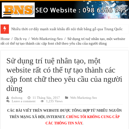
Nhiều thời cơ đẩy mạnh xuất khẩu đồ nội thất bằng gỗ qua Trung Quốc
Home
/
Dịch vụ
/
Web-Marketing-Seo
/
Sử dụng trí tuệ nhân tạo, một website
rất có thể tự tạo thành các cặp font chữ theo yêu cầu của người dùng
Sử dụng trí tuệ nhân tạo, một
website rất có thể tự tạo thành các
cặp font chữ theo yêu cầu của người
dùng
thuhong
11 Tháng Sáu, 2017
Web-Marketing-Seo
Leave a comment
1,235 Views
CÁC BÀI VIẾT TRÊN WEBSITE ĐƯỢC TỔNG HỢP TỪ NHIỀU NGUỒN
TRÊN MẠNG XÃ HỘI, INTERNET.
CHÚNG TÔI KHÔNG CUNG CẤP
CÁC THÔNG TIN NÀY
.