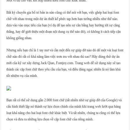
Một ví dụ cho việc kết hợp nhiều kiểu font chữ khác nhau.
Bất kỳ chuyên gia bố trí bản in nào cũng có thể nói với bạn, việc ghép hai loại font
chữ với nhau trong một dự án thiết kế phức tạp hơn bạn tưởng nhiều như thế nào.
dựa vào vào mục tiêu của bạn (ví dụ để tạo nên sự cân bằng hay hướng tới sự căng
thẳng, hay để giới thiệu một đoạn nội dung cụ thể nào đó), có không ít cách tiếp cận
không giống nhau.
Nhưng nếu bạn chỉ là 1 tay mơ và cần một đến sự giúp đỡ nào đó để một vài loại font
chữ nào đó rất có khả năng làm việc trơn tru với nhau thì sao? Hãy dùng thử dự án
mới của kỹ sư xây dựng Jack Qiao, Fontjoy.com. Trang web dễ sử dụng này sẽ tạo
thành các cặp font chữ theo yêu cầu của bạn, và điều đáng ngạc nhiên là nó làm khá
tốt nhiệm vụ của mình.
Bạn rất có thể sử dụng gần 2.000 font chữ (tất nhiên nhờ sự giúp đỡ của Google) và
cấu hình thiết lập nó thành sự lựa chọn chính của mình khi trang web lướt qua hàng
loạt khả năng cho hai loại font chữ khác biệt. Và tất nhiên, chúng ta cũng có thể lựa
chọn và đưa ra những lựa chọn về cặp font chữ của riêng mình.