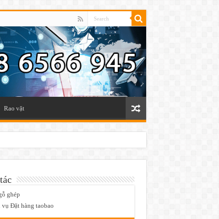
Rao vặt
tác
gỗ ghép
 vụ Đặt hàng taobao