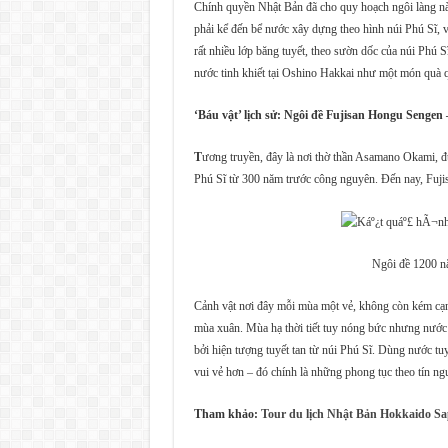
Chính quyền Nhật Bản đã cho quy hoạch ngôi làng này
phải kể đến bể nước xây dựng theo hình núi Phú Sĩ, 
rất nhiều lớp băng tuyết, theo sườn dốc của núi Phú
nước tinh khiết tại Oshino Hakkai như một món quà q
‘Báu vật’ lịch sử: Ngôi đề Fujisan Hongu Sengen 
T
ương truyền, đây là nơi thờ thần Asamano Okami, đ
Phú Sĩ từ 300 năm trước công nguyên. Đến nay, Fuji
Ngôi đề 1200 n
Cảnh vật nơi đây mỗi mùa một vẻ, không còn kém cạ
mùa xuân. Mùa hạ thời tiết tuy nóng bức nhưng nước
bởi hiện tượng tuyết tan từ núi Phú Sĩ. Dùng nước tuy
vui vẻ hơn – đó chính là những phong tục theo tín n
Tham khảo:
Tour du lịch Nhật Bản Hokkaido S