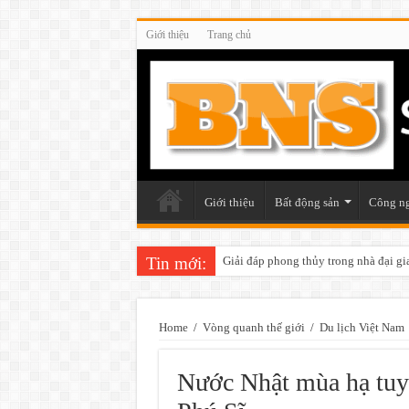
Giới thiệu
Trang chủ
Giới thiệu
Bất động sản
Công n
Tin mới:
Những điều cần chú ý khi trang trí v
Home
/
Vòng quanh thế giới
/
Du lịch Việt Nam
Nước Nhật mùa hạ tuyệ