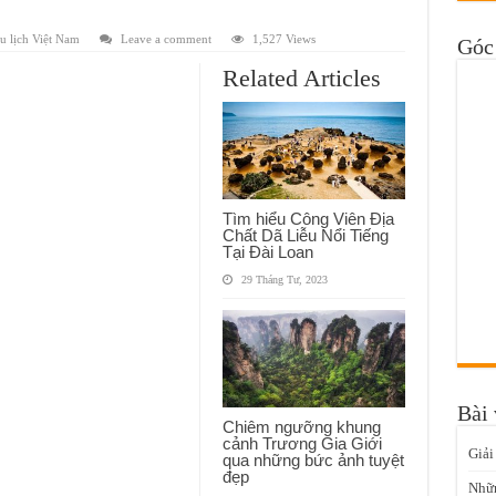
u lịch Việt Nam
Leave a comment
1,527 Views
Góc 
Related Articles
Tìm hiểu Công Viên Địa
Chất Dã Liễu Nổi Tiếng
Tại Đài Loan
29 Tháng Tư, 2023
Bài 
Chiêm ngưỡng khung
cảnh Trương Gia Giới
Giải
qua những bức ảnh tuyệt
đẹp
Nhữn