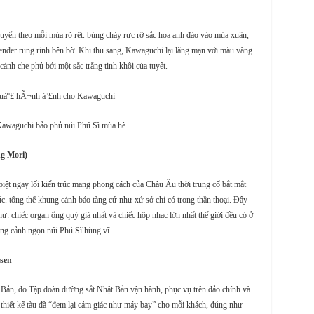
chuyển theo mỗi mùa rõ rệt. bùng cháy rực rỡ sắc hoa anh đào vào mùa xuân,
ender rung rinh bên bờ. Khi thu sang, Kawaguchi lại lãng mạn với màu vàng
cảnh che phủ bởi một sắc trắng tinh khôi của tuyết.
Kawaguchi bảo phủ núi Phú Sĩ mùa hè
g Mori)
biệt ngay lối kiến trúc mang phong cách của Châu Âu thời trung cổ bắt mắt
úc. tổng thể khung cảnh bảo tàng cứ như xứ sở chỉ có trong thần thoại. Đây
như: chiếc organ ống quý giá nhất và chiếc hộp nhạc lớn nhất thế giới đều có ở
ng cảnh ngọn núi Phú Sĩ hùng vĩ.
nsen
t Bản, do Tập đoàn đường sắt Nhật Bản vận hành, phục vụ trên đảo chính và
thiết kế tàu đã “đem lại cảm giác như máy bay” cho mỗi khách, đúng như