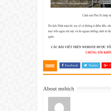
Cảnh núi Phú Sĩ chớp nh
Du lịch Nhật mùa hè, tuy sẽ có không ít điểm đến, nh
mọc trên ngọn núi này và du ngoạn những cảnh trí đẹ
quên.
CÁC BÀI VIẾT TRÊN WEBSITE ĐƯỢC TỔ
CHÚNG TÔI KHÔ
Facebook
Twitter
G
Share
About msbich