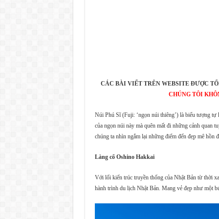
CÁC BÀI VIẾT TRÊN WEBSITE ĐƯỢC TỔ
CHÚNG TÔI KHÔ
Núi Phú Sĩ (Fuji: ‘ngọn núi thiêng’) là biểu tượng tự
của ngọn núi này mà quên mất đi những cảnh quan tuy
chúng ta nhìn ngắm lại những điểm đến đẹp mê hồn đ
Làng cổ Oshino Hakkai
Với lối kiến trúc truyền thống của Nhật Bản từ thời 
hành trình du lịch Nhật Bản. Mang vẻ đẹp như một bứ