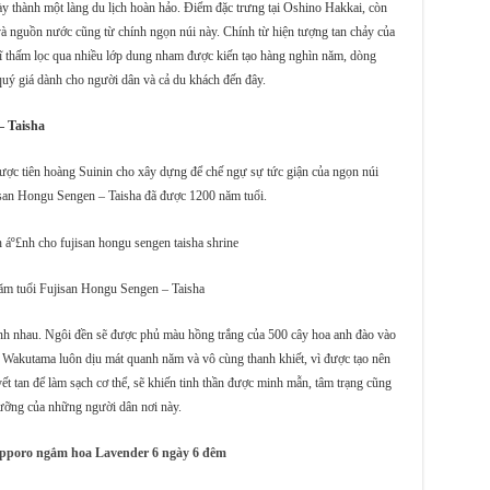
 thành một làng du lịch hoàn hảo. Điểm đặc trưng tại Oshino Hakkai, còn
và nguồn nước cũng từ chính ngọn núi này. Chính từ hiện tượng tan chảy của
 Sĩ thấm lọc qua nhiều lớp dung nham được kiến tạo hàng nghìn năm, dòng
uý giá dành cho người dân và cả du khách đến đây.
– Taisha
ược tiên hoàng Suinin cho xây dựng để chế ngự sự tức giận của ngọn núi
san Hongu Sengen – Taisha đã được 1200 năm tuổi.
ăm tuổi Fujisan Hongu Sengen – Taisha
nh nhau. Ngôi đền sẽ được phủ màu hồng trắng của 500 cây hoa anh đào vào
 Wakutama luôn dịu mát quanh năm và vô cùng thanh khiết, vì được tạo nên
ết tan để làm sạch cơ thể, sẽ khiến tinh thần được minh mẫn, tâm trạng cũng
gưỡng của những người dân nơi này.
apporo ngắm hoa Lavender 6 ngày 6 đêm