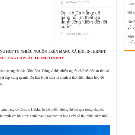
24 Tháng Tư, 2023
thủy
Du lịch Đà Nẵng: cố
Đồ c
gắng nỗ lực thiết lập
danh tiếng “điểm đến lôi
Nhiề
cuốn”
gỗ q
20 Tháng Ba, 2023
Việt
thế 
NG HỢP TỪ NHIỀU NGUỒN TRÊN MẠNG XÃ HỘI, INTERNET.
NG CUNG CẤP CÁC THÔNG TIN NÀY
.
 hào của người dân Nhật Bản. Cũng vì thế, nhiều người chỉ biết đến sự tồn tại
ệt đẹp xung quanh. Du lịch Nhật mùa hè chính là thời điểm thích hợp để
ó.
xa xưa, làng cổ Oshino Hakkai là điểm đến không thể bỏ qua trong chuyến
c tranh với hồ nước xanh màu ngọc bích in bóng cây cổ thụ nhiều năm tuổi.