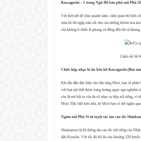
Kawaguchi – 1 trong Ngũ Hồ bảo phủ núi Phú Sĩ
Với thời tiết dễ chịu quanh năm, cảnh quan thì biến 
mùa hè thì ngập tràn sắc tím của những khóm hoa lav
của không ít chiếc lá phong và đông đến thì cả khung 
Cảnh sắc hồ 
Chiếc hộp nhạc bí ẩn bên hồ Kawaguchi (Bảo tàn
Khi lần đầu đặt chân vào bảo tàng Mori, bạn sẽ phân 
với loạt nội thất được trang hoàng nguy nga nghiêm t
còn là nơi hội tụ của đa số nhạc cụ hộp nổi tiếng, ví 
Mori. Đặc biệt hơn nữa, từ Mori bạn có thể ngắm qua
Ngắm núi Phú Sĩ từ tuyệt tác tàu cao tốc Shinka
Shinkansen là hệ thống tàu cao tốc nổi tiếng của Nhậ
đảo Kyushu. Với tốc độ tối đa vào khoảng 320 km/h, 