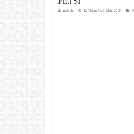
Phú Sĩ
msbich
22 Tháng Mười Một, 2018
D