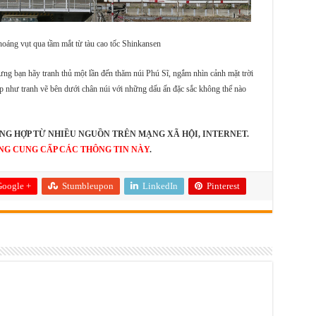
oáng vụt qua tầm mắt từ tàu cao tốc Shinkansen
ưng bạn hãy tranh thủ một lần đến thăm núi Phú Sĩ, ngắm nhìn cảnh mặt trời
p như tranh vẽ bên dưới chân núi với những dấu ấn đặc sắc không thể nào
NG HỢP TỪ NHIỀU NGUỒN TRÊN MẠNG XÃ HỘI, INTERNET.
NG CUNG CẤP CÁC THÔNG TIN NÀY
.
oogle +
Stumbleupon
LinkedIn
Pinterest