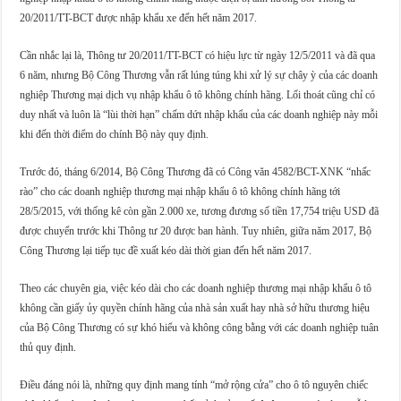
20/2011/TT-BCT được nhập khẩu xe đến hết năm 2017.
Cần nhắc lại là, Thông tư 20/2011/TT-BCT có hiệu lực từ ngày 12/5/2011 và đã qua
6 năm, nhưng Bộ Công Thương vẫn rất lúng túng khi xử lý sự chây ỳ của các doanh
nghiệp Thương mại dịch vụ nhập khẩu ô tô không chính hãng. Lối thoát cũng chỉ có
duy nhất và luôn là “lùi thời hạn” chấm dứt nhập khẩu của các doanh nghiệp này mỗi
khi đến thời điểm do chính Bộ này quy định.
Trước đó, tháng 6/2014, Bộ Công Thương đã có Công văn 4582/BCT-XNK “nhấc
rào” cho các doanh nghiệp thương mại nhập khẩu ô tô không chính hãng tới
28/5/2015, với thống kê còn gần 2.000 xe, tương đương số tiền 17,754 triệu USD đã
được chuyển trước khi Thông tư 20 được ban hành. Tuy nhiên, giữa năm 2017, Bộ
Công Thương lại tiếp tục đề xuất kéo dài thời gian đến hết năm 2017.
Theo các chuyên gia, việc kéo dài cho các doanh nghiệp thương mại nhập khẩu ô tô
không cần giấy ủy quyền chính hãng của nhà sản xuất hay nhà sở hữu thương hiệu
của Bộ Công Thương có sự khó hiểu và không công bằng với các doanh nghiệp tuân
thủ quy định.
Điều đáng nói là, những quy định mang tính “mở rộng cửa” cho ô tô nguyên chiếc