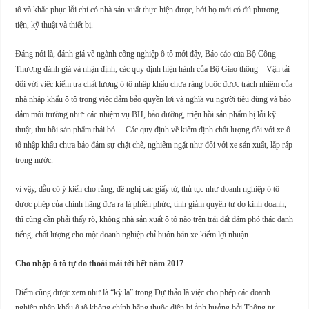
tô và khắc phục lỗi chỉ có nhà sản xuất thực hiện được, bởi họ mới có đủ phương
tiện, kỹ thuật và thiết bị.
Đáng nói là, đánh giá về ngành công nghiệp ô tô mới đây, Báo cáo của Bộ Công
Thương đánh giá và nhận định, các quy định hiện hành của Bộ Giao thông – Vận tải
đối với việc kiểm tra chất lượng ô tô nhập khẩu chưa ràng buộc được trách nhiệm của
nhà nhập khẩu ô tô trong việc đảm bảo quyền lợi và nghĩa vụ người tiêu dùng và bảo
đảm môi trường như: các nhiệm vụ BH, bảo dưỡng, triệu hồi sản phẩm bị lỗi kỹ
thuật, thu hồi sản phẩm thải bỏ… Các quy định về kiểm định chất lượng đối với xe ô
tô nhập khẩu chưa bảo đảm sự chặt chẽ, nghiêm ngặt như đối với xe sản xuất, lắp ráp
trong nước.
vì vậy, dẫu có ý kiến cho rằng, đề nghị các giấy tờ, thủ tục như doanh nghiệp ô tô
được phép của chính hãng đưa ra là phiền phức, tinh giảm quyền tự do kinh doanh,
thì cũng cần phải thấy rõ, không nhà sản xuất ô tô nào trên trái đất dám phó thác danh
tiếng, chất lượng cho một doanh nghiệp chỉ buôn bán xe kiếm lợi nhuận.
Cho nhập ô tô tự do thoải mái tới hết năm 2017
Điểm cũng được xem như là “kỳ lạ” trong Dự thảo là việc cho phép các doanh
nghiệp nhập khẩu ô tô không chính hãng thuộc diện bị ảnh hưởng bởi Thông tư