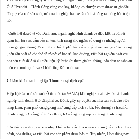
với ô tô nhập khẩu nguyên chiếc, ông Lê Ngọc Đức, Tổng giám đốc Công ty cổ phần
Ô tô Hyundai – Thành Công cũng cho hay, không có chuyện chưa được sự gật đầu
đồng ý của nhà sản xuất, mà doanh nghiệp bán xe rất có khả năng ra thông báo triệu
hồi.
“Quốc hội đưa ô tô vào Danh mục ngành nghề kinh doanh có điều kiện là bởi rất
quan tâm tới việc đảm bảo an toàn tính mạng cho người sử dụng và những người
tham gia giao thông. Yếu tố then chốt là phải bảo đảm quyền hạn của người tiêu dùng
, nên cần phải có các chế độ rõ nét về bảo trì, bảo dưỡng, triệu hồi nghiêm ngặt với
nhà sản xuất để ô tô đủ điều kiện kỹ thuật khi tham gia lưu thông, bảo đảm an toàn an
toàn cho mọi người và xã hội”, ông Đức nhận xét.
Có làm khó doanh nghiệp Thương mại dịch vụ?
Hiệp hội Các nhà sản xuất Ô tô nước ta (VAMA) kiến nghị 3 loại giấy tờ mà doanh
nghiệp kinh doanh ô tô cần phải có. Đó là, giấy ủy quyền của nhà sản xuất cho việc
nhập khẩu, phân phối cũng giống như cung cấp dịch vụ bh, bảo dưỡng và triệu hồi
chính hãng; hợp đồng hỗ trợ kỹ thuật; hợp đồng cung cấp phụ tùng chính hãng.
“Dự thảo quy định, các nhà nhập khẩu ô tô phải chịu nhiệm vụ cung cấp dịch vụ bảo
hành, bảo dưỡng và triệu hồi cho sản phẩm được bán ra. Tuy nhiên, Hoạt động này