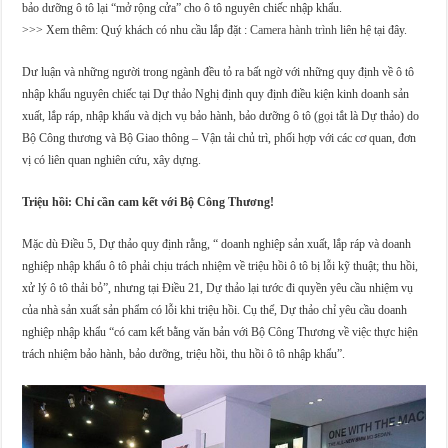
bảo dưỡng ô tô lại “mở rộng cửa” cho ô tô nguyên chiếc nhập khẩu.
>>> Xem thêm: Quý khách có nhu cầu lắp đặt :
Camera hành trình
liên hệ tại đây.
Dư luận và những người trong ngành đều tỏ ra bất ngờ với những quy định về ô tô
nhập khẩu nguyên chiếc tại Dự thảo Nghị định quy định điều kiện kinh doanh sản
xuất, lắp ráp, nhập khẩu và dịch vụ bảo hành, bảo dưỡng ô tô (gọi tắt là Dự thảo) do
Bộ Công thương và Bộ Giao thông – Vận tải chủ trì, phối hợp với các cơ quan, đơn
vị có liên quan nghiên cứu, xây dựng.
Triệu hồi: Chỉ cần cam kết với Bộ Công Thương!
Mặc dù Điều 5, Dự thảo quy định rằng, “ doanh nghiệp sản xuất, lắp ráp và doanh
nghiệp nhập khẩu ô tô phải chịu trách nhiệm về triệu hồi ô tô bị lỗi kỹ thuật; thu hồi,
xử lý ô tô thải bỏ”, nhưng tại Điều 21, Dự thảo lại tước đi quyền yêu cầu nhiệm vụ
của nhà sản xuất sản phẩm có lỗi khi triệu hồi. Cụ thể, Dự thảo chỉ yêu cầu doanh
nghiệp nhập khẩu “có cam kết bằng văn bản với Bộ Công Thương về việc thực hiện
trách nhiệm bảo hành, bảo dưỡng, triệu hồi, thu hồi ô tô nhập khẩu”.