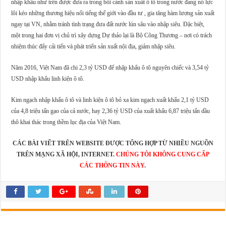
nhập khẩu như trên được đưa ra trong bối cảnh sản xuất ô tô trong nước đang nỗ lực
lôi kéo những thương hiệu nổi tiếng thế giới vào đầu tư , gia tăng hàm lượng sản xuất
ngay tại VN, nhằm tránh tình trạng đưa đất nước lún sâu vào nhập siêu. Đặc biệt,
một trong hai đơn vị chủ trì xây dựng Dự thảo lại là Bộ Công Thương – nơi có trách
nhiệm thúc đẩy cải tiến và phát triển sản xuất nội địa, giảm nhập siêu.
Năm 2016, Việt Nam đã chi 2,3 tỷ USD để nhập khẩu ô tô nguyên chiếc và 3,54 tỷ
USD nhập khẩu linh kiện ô tô.
Kim ngạch nhập khẩu ô tô và linh kiện ô tô bỏ xa kim ngạch xuất khẩu 2,1 tỷ USD
của 4,8 triệu tấn gạo của cả nước, hay 2,36 tỷ USD của xuất khẩu 6,87 triệu tấn dầu
thô khai thác trong thềm lục địa của Việt Nam.
CÁC BÀI VIẾT TRÊN WEBSITE ĐƯỢC TỔNG HỢP TỪ NHIỀU NGUỒN
TRÊN MẠNG XÃ HỘI, INTERNET.
CHÚNG TÔI KHÔNG CUNG CẤP
CÁC THÔNG TIN NÀY
.