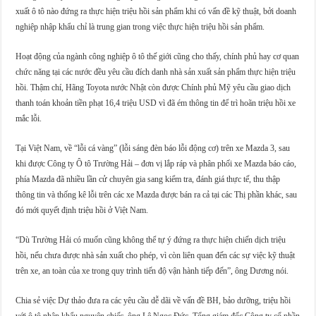
xuất ô tô nào đứng ra thực hiện triệu hồi sản phẩm khi có vấn đề kỹ thuật, bởi doanh
nghiệp nhập khẩu chỉ là trung gian trong việc thực hiện triệu hồi sản phẩm.
Hoạt động của ngành công nghiệp ô tô thế giới cũng cho thấy, chính phủ hay cơ quan
chức năng tại các nước đều yêu cầu đích danh nhà sản xuất sản phẩm thực hiện triệu
hồi. Thậm chí, Hãng Toyota nước Nhật còn được Chính phủ Mỹ yêu cầu giao dịch
thanh toán khoản tiền phạt 16,4 triệu USD vì đã ém thông tin để trì hoãn triệu hồi xe
mắc lỗi.
Tại Việt Nam, về “lỗi cá vàng” (lỗi sáng đèn báo lỗi động cơ) trên xe Mazda 3, sau
khi được Công ty Ô tô Trường Hải – đơn vị lắp ráp và phân phối xe Mazda báo cáo,
phía Mazda đã nhiều lần cử chuyên gia sang kiểm tra, đánh giá thực tế, thu thập
thông tin và thống kê lỗi trên các xe Mazda được bán ra cả tại các Thị phần khác, sau
đó mới quyết định triệu hồi ở Việt Nam.
“Dù Trường Hải có muốn cũng không thể tự ý đứng ra thực hiện chiến dịch triệu
hồi, nếu chưa được nhà sản xuất cho phép, vì còn liên quan đến các sự việc kỹ thuật
trên xe, an toàn của xe trong quy trình tiến độ vận hành tiếp đến”, ông Dương nói.
Chia sẻ việc Dự thảo đưa ra các yêu cầu dễ dãi về vấn đề BH, bảo dưỡng, triệu hồi