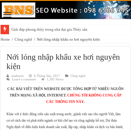
Giải đáp phong thủy trong nhà đại gia Thủy sản
Những điều cần chú ý khi trang trí vật phẩm phong thủy trong nhà
Home
/
Công nghệ
/
Nới lỏng nhập khẩu xe hơi nguyên kiện
Nới lỏng nhập khẩu xe hơi nguyên
kiện
msduyen
6 Tháng Sáu, 2017
Công nghệ
Leave a comment
1,305 Views
CÁC BÀI VIẾT TRÊN WEBSITE ĐƯỢC TỔNG HỢP TỪ NHIỀU NGUỒN
TRÊN MẠNG XÃ HỘI, INTERNET.
CHÚNG TÔI KHÔNG CUNG CẤP
CÁC THÔNG TIN NÀY
.
Khác với ý thức động viên sản xuất trong nước, giành việc tạo cho người Việt, làm
cơ sở cách tân và phát triển ngành cơ khí chế tạo và công nghiệp hỗ trợ, Dự thảo
Nghị định về điều kiện kinh doanh sản xuất, lắp ráp, nhập khẩu và dịch vụ bảo hành,