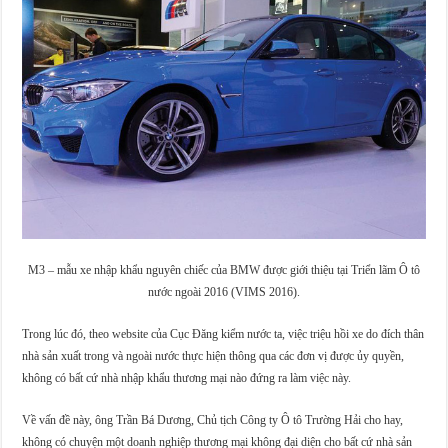
M3 – mẫu xe nhập khẩu nguyên chiếc của BMW được giới thiệu tại Triển lãm Ô tô
nước ngoài 2016 (VIMS 2016).
Trong lúc đó, theo website của Cục Đăng kiểm nước ta, việc triệu hồi xe do đích thân
nhà sản xuất trong và ngoài nước thực hiện thông qua các đơn vị được ủy quyền,
không có bất cứ nhà nhập khẩu thương mại nào đứng ra làm việc này.
Về vấn đề này, ông Trần Bá Dương, Chủ tịch Công ty Ô tô Trường Hải cho hay,
không có chuyện một doanh nghiệp thương mại không đại diện cho bất cứ nhà sản