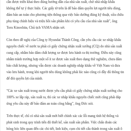
cần được triển khai theo đúng hướng dẫn của nhà sản xuất, chứ nhà nhập khẩu
không thể tự ý thực hiện. Các giấy tờ trên là để bảo đảm quyền lợi người tiêu dùng,
đảm bảo an toàn cho phương tiện thông qua việc bảo dưỡng đúng kỹ thuật, sửa chữa
phụ tùng chính hiệu và triệu hồi sản phẩm khi có yêu cầu của nhà sản xuất”, ông
Toru Kinoshita, Chủ tịch VAMA nhận xét.
Còn theo đề nghị của Công ty Hyundai Thành Công, cần yêu cầu các xe nhập khẩu
nguyên chiếc về nước ta phải có giấy chứng nhận xuất xưởng (CQ) do nhà sản xuất
cung cấp, nhằm bảo đảm chất lượng xe được lưu hành ra thị trường. Điều này cũng
nhằm tránh trường hợp một số ít xe được sản xuất theo dạng thử nghiệm, chưa đảm
bảo chất lượng, nhưng vẫn được các doanh nghiệp nhập khẩu về Việt Nam và đưa
vào lưu hành, trong khi người tiêu dùng không phải lúc nào cũng có đầy đủ thông tin
để đòi quyền lợi của mình.
“Các xe sản xuất trong nước được yêu cầu phải có giấy chứng nhận xuất xưởng cho
100% xe lắp ráp, sản xuất ra, thì các xe nhập khẩu nguyên chiếc mới cũng phải đáp
ứng yêu cầu này để bảo đảm an toàn công bằng”, ông Đức nói.
Trên thực tế, chỉ có nhà sản xuất mới biết chính xác các lỗi mang tính hệ thống và
phát sinh trong quy trình tiến độ thiết kế, sản xuất sản phẩm. Việc chẩn đoán các
hỏng hóc liên quan đến các chi tiết, linh kiện, cụm chi tiết cấu thành trong sản xuất ô