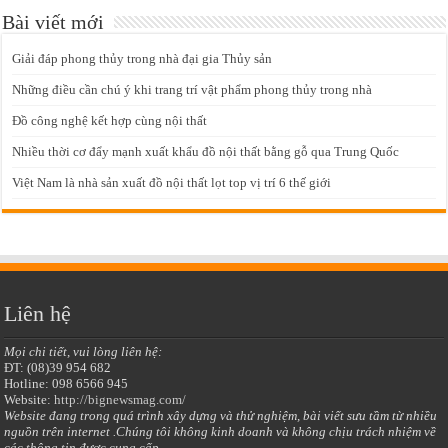
Bài viết mới
Giải đáp phong thủy trong nhà đại gia Thủy sản
Những điều cần chú ý khi trang trí vật phẩm phong thủy trong nhà
Đồ công nghệ kết hợp cùng nội thất
Nhiều thời cơ đẩy mạnh xuất khẩu đồ nội thất bằng gỗ qua Trung Quốc
Việt Nam là nhà sản xuất đồ nội thất lọt top vị trí 6 thế giới
Liên hệ
Mọi chi tiết, vui lòng liên hệ:
ĐT: (08)39 954 682
Hotline: 098 6566 945
Website:
http://bignewsmag.com/
Website đang trong quá trình xây dựng và thử nghiệm, bài viết sưu tầm từ nhiều
nguồn trên internet .Chúng tôi không kinh doanh và không chịu trách nhiệm về
các thông tin được cung cấp.