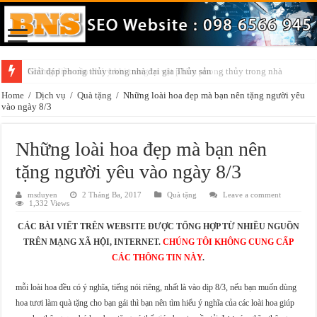
Giải đáp phong thủy trong nhà đại gia Thủy sản
Những điều cần chú ý khi trang trí vật phẩm phong thủy trong nhà
Home
/
Dịch vụ
/
Quà tặng
/
Những loài hoa đẹp mà bạn nên tặng người yêu
vào ngày 8/3
Những loài hoa đẹp mà bạn nên
tặng người yêu vào ngày 8/3
msduyen
2 Tháng Ba, 2017
Quà tặng
Leave a comment
1,332 Views
CÁC BÀI VIẾT TRÊN WEBSITE ĐƯỢC TỔNG HỢP TỪ NHIỀU NGUỒN
TRÊN MẠNG XÃ HỘI, INTERNET.
CHÚNG TÔI KHÔNG CUNG CẤP
CÁC THÔNG TIN NÀY
.
mỗi loài hoa đều có ý nghĩa, tiếng nói riêng, nhất là vào dịp 8/3, nếu bạn muốn dùng
hoa tươi làm quà tặng cho bạn gái thì bạn nên tìm hiểu ý nghĩa của các loài hoa giúp