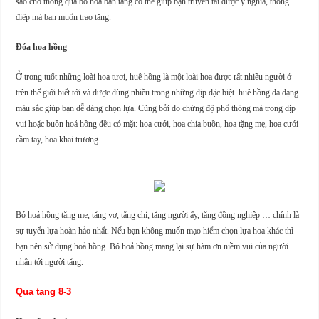
sao cho thông qua bó hoa bạn tặng có thể giúp bạn truyền tải được ý nghĩa, thông
điệp mà bạn muốn trao tặng.
Đóa hoa hồng
Ở trong tuốt những loài hoa tươi, huê hồng là một loài hoa được rất nhiều người ở
trên thế giới biết tới và được dùng nhiều trong những dịp đặc biệt. huê hồng đa dạng
màu sắc giúp bạn dễ dàng chọn lựa. Cũng bởi do chừng độ phổ thông mà trong dịp
vui hoặc buồn hoả hồng đều có mặt: hoa cưới, hoa chia buồn, hoa tặng mẹ, hoa cưới
cầm tay, hoa khai trương …
Bó hoả hồng tặng mẹ, tặng vợ, tặng chị, tặng người ấy, tặng đồng nghiệp … chính là
sự tuyển lựa hoàn hảo nhất. Nếu bạn không muốn mạo hiểm chọn lựa hoa khác thì
bạn nên sử dụng hoả hồng. Bó hoả hồng mang lại sự hàm ơn niềm vui của người
nhận tới người tặng.
Qua tang 8-3