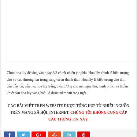
Chọn hoa lily để tặng vào ngày 8/3 có rất nhiều ý nghĩa. Hoa lily chính là biểu tượng
cho sự cao thượng, sự trong sáng và sự thanh tịnh. Hoa lily là biểu tượng cho tình
của thầy cô, của mẹ, hoa lily trắng biểu tượng cho nét ngây thơ, hạnh phúc và thuần
khiết còn hoa lily vàng biểu lộ được niềm vui rạng ngời.
CÁC BÀI VIẾT TRÊN WEBSITE ĐƯỢC TỔNG HỢP TỪ NHIỀU NGUỒN
TRÊN MẠNG XÃ HỘI, INTERNET.
CHÚNG TÔI KHÔNG CUNG CẤP
CÁC THÔNG TIN NÀY
.