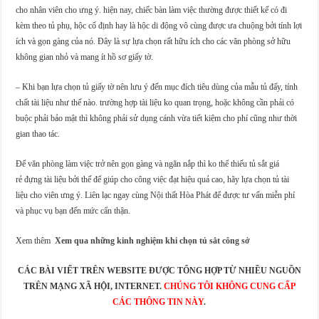
cho nhân viên cho ưng ý. hiện nay, chiếc bàn làm việc thường được thiết kế có đi
kèm theo tủ phụ, hộc cố định hay là hộc di động vô cùng được ưa chuộng bởi tính lợi
ích và gọn gàng của nó. Đây là sự lựa chọn rất hữu ích cho các văn phòng sở hữu
không gian nhỏ và mang ít hồ sơ giấy tờ.
– Khi bạn lựa chọn tủ giấy tờ nên lưu ý đến mục đích tiêu dùng của mẫu tủ đấy, tính
chất tài liệu như thế nào. trường hợp tài liệu ko quan trọng, hoặc không cần phải có
buộc phải bảo mật thì không phải sử dụng cánh vừa tiết kiệm cho phí cũng như thời
gian thao tác.
Để văn phòng làm việc trở nên gọn gàng và ngăn nắp thì ko thể thiếu tủ sắt giá
rẻ đựng tài liệu bởi thế để giúp cho công việc đạt hiệu quả cao, hãy lựa chọn tủ tài
liệu cho viên ưng ý. Liên lạc ngay cùng Nội thất Hòa Phát để được tư vấn miễn phí
và phục vụ bạn đến mức cẩn thận.
Xem thêm
Xem qua những kinh nghiệm khi chọn tủ sắt công sở
CÁC BÀI VIẾT TRÊN WEBSITE ĐƯỢC TỔNG HỢP TỪ NHIỀU NGUỒN
TRÊN MẠNG XÃ HỘI, INTERNET.
CHÚNG TÔI KHÔNG CUNG CẤP
CÁC THÔNG TIN NÀY
.