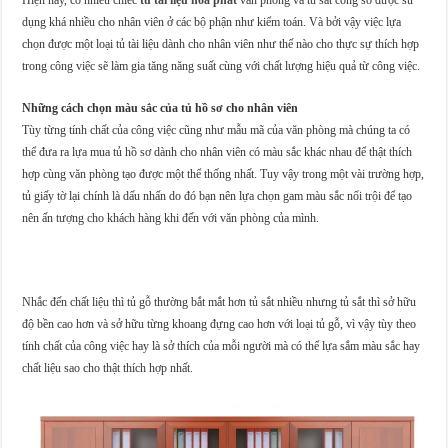
dụng khá nhiều cho nhân viên ở các bộ phận như kiểm toán. Và bởi vậy việc lựa
chọn được một loại tủ tài liệu dành cho nhân viên như thế nào cho thực sự thích hợp
trong công việc sẽ làm gia tăng năng suất cùng với chất lượng hiệu quả từ công việc.
Những cách chọn màu sắc của tủ hồ sơ cho nhân viên
Tùy từng tính chất của công việc cũng như mẫu mã của văn phòng mà chúng ta có
thể đưa ra lựa mua tủ hồ sơ dành cho nhân viên có màu sắc khác nhau để thật thích
hợp cùng văn phòng tạo được một thể thống nhất. Tuy vậy trong một vài trường hợp,
tủ giấy tờ lại chính là dấu nhấn do đó bạn nên lựa chọn gam màu sắc nổi trội để tạo
nên ấn tượng cho khách hàng khi đến với văn phòng của mình.
Nhắc đến chất liệu thì tủ gỗ thường bắt mắt hơn tủ sắt nhiều nhưng tủ sắt thì sở hữu
độ bền cao hơn và sở hữu từng khoang đựng cao hơn với loại tủ gỗ, vì vậy tùy theo
tính chất của công việc hay là sở thích của mỗi người mà có thể lựa sắm màu sắc hay
chất liệu sao cho thật thích hợp nhất.