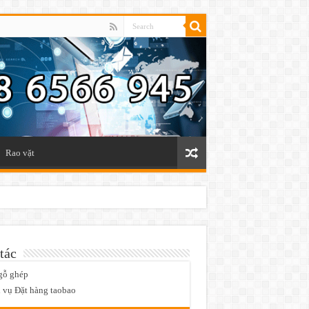
Rao vặt
tác
gỗ ghép
 vụ Đặt hàng taobao