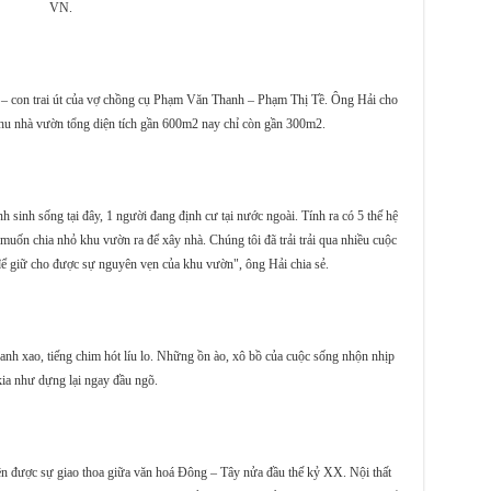
VN.
 – con trai út của vợ chồng cụ Phạm Văn Thanh – Phạm Thị Tề. Ông Hải cho
i, khu nhà vườn tổng diện tích gần 600m2 nay chỉ còn gần 300m2.
h sinh sống tại đây, 1 người đang định cư tại nước ngoài. Tính ra có 5 thế hệ
muốn chia nhỏ khu vườn ra để xây nhà. Chúng tôi đã trải trải qua nhiều cuộc
 để giữ cho được sự nguyên vẹn của khu vườn", ông Hải chia sẻ.
anh xao, tiếng chim hót líu lo. Những ồn ào, xô bồ của cuộc sống nhộn nhịp
kia như dựng lại ngay đầu ngõ.
yên được sự giao thoa giữa văn hoá Đông – Tây nửa đầu thế kỷ XX. Nội thất