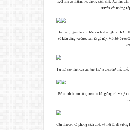
ngôi nhà có những nét phong cách châu Âu như trần nh
truyền với những nếp
Đặc biệt, ngôi nhà còn lưu giữ bộ bàn ghế cổ hơn 1
có kiểu dáng và được làm từ gỗ này. Một bộ được đặt
khắ
Tại nơi cao nhất của căn biệt thự là điện thờ mẫu Li
Bên cạnh là ban công nơi có chín giếng trời với ý t
n
Căn nhà còn có phong cách thiết kế một lối đi xuống