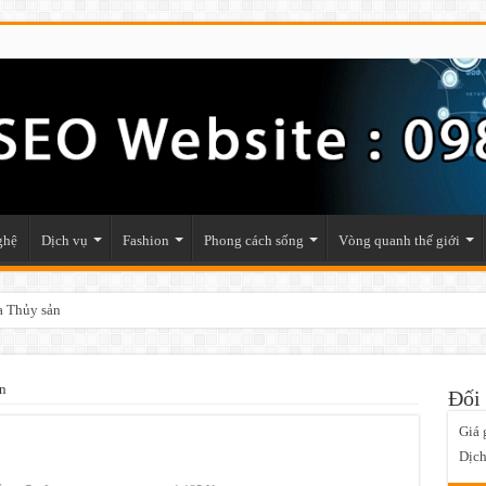
ghệ
Dịch vụ
Fashion
Phong cách sống
Vòng quanh thế giới
ật phẩm phong thủy trong nhà
n
Đối 
Giá 
Dịch