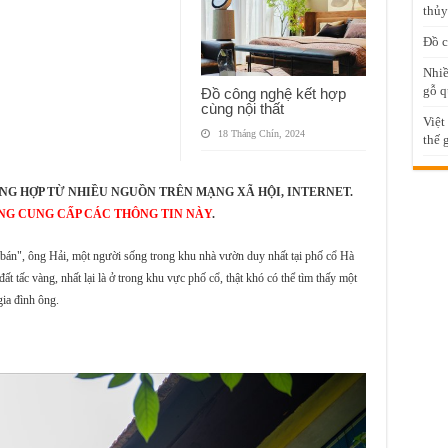
thủy
Đồ c
Nhiề
gỗ q
Đồ công nghệ kết hợp
cùng nội thất
Việt
18 Tháng Chín, 2024
thế 
NG HỢP TỪ NHIỀU NGUỒN TRÊN MẠNG XÃ HỘI, INTERNET.
NG CUNG CẤP CÁC THÔNG TIN NÀY
.
g bán", ông Hải, một người sống trong khu nhà vườn duy nhất tại phố cổ Hà
ất tấc vàng, nhất lại là ở trong khu vực phố cổ, thật khó có thể tìm thấy một
gia đình ông.