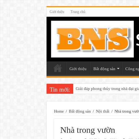
Giới thiệu
Trang chủ
Giới thiệu
Bất động sản
Công n
Tin mới:
Những điều cần chú ý khi trang trí v
Home
/
Bất động sản
/
Nội thất
/
Nhà trong vườ
Nhà trong vườn