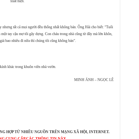
xuất hiện.
ày nhưng tất cả mọi người đều thống nhất không bán. Ông Hải cho biết: “Tuổi
hà một tay cậu mợ tôi gây dựng. Con cháu trong nhà cũng từ đây mà lớn khôn,
 giá bao nhiêu đi nữa thì chúng tôi cũng không bán“.
ổ kính khác trong khuôn viên nhà vườn.
MINH ÁNH – NGỌC LÊ
NG HỢP TỪ NHIỀU NGUỒN TRÊN MẠNG XÃ HỘI, INTERNET.
NG CUNG CẤP CÁC THÔNG TIN NÀY
.