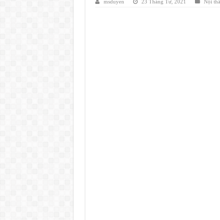
msduyen
23 Tháng Tư, 2021
Nội thấ