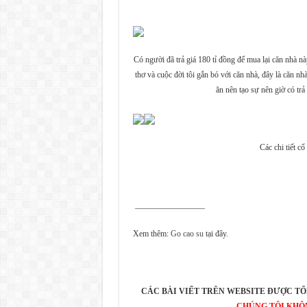
Có người đã trả giá 180 tỉ đồng để mua lại căn nhà n
thơ và cuộc đời tôi gắn bó với căn nhà, đây là căn n
ăn nên tạo sự nên giờ có trả
Các chi tiết c
_________________
Xem thêm:
Go cao su
tại đây.
CÁC BÀI VIẾT TRÊN WEBSITE ĐƯỢC TỔ
CHÚNG TÔI KHÔ