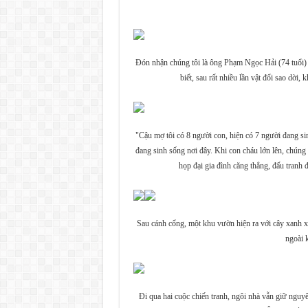
Đón nhận chúng tôi là ông Phạm Ngọc Hải (74 tuổi)
biết, sau rất nhiều lần vật đổi sao dờ
"Cậu mợ tôi có 8 người con, hiện có 7 người đang sin
đang sinh sống nơi đây. Khi con cháu lớn lên, chúng 
họp đại gia đình căng thẳng, đấu tranh
Sau cánh cổng, một khu vườn hiện ra với cây xanh x
ngoài 
Đi qua hai cuộc chiến tranh, ngôi nhà vẫn giữ ngu