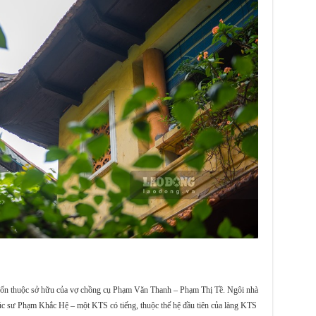
 vốn thuộc sở hữu của vợ chồng cụ Phạm Văn Thanh – Phạm Thị Tề. Ngôi nhà
rúc sư Phạm Khắc Hệ – một KTS có tiếng, thuộc thế hệ đầu tiên của làng KTS