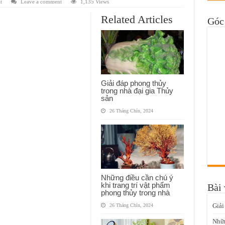
t
Leave a comment
1,135 Views
Related Articles
Góc 
Giải đáp phong thủy
trong nhà đại gia Thủy
sản
26 Tháng Chín, 2024
Những điều cần chú ý
khi trang trí vật phẩm
Bài 
phong thủy trong nhà
Giải
26 Tháng Chín, 2024
Nhữn