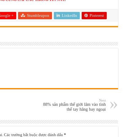
oogle +
Stumbleupon
LinkedIn
Pinterest
Next
88% sản phẩm thế giới lâm vào tình
thế tay hãng bay ngoại
i.
Các trường bắt buộc được đánh dấu
*