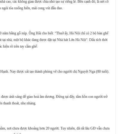
à cao, các không gian được chia nhỏ tạo sự riêng lẻ. Bên cạnh đó, là nét cổ
 ngói tỏa xuống hiên, mái cong vút đầu đao.
00 năm bằng gỗ núp. Ông Hải cho biết: “Thuở ấy, Hà Nội chỉ có 2 bộ bàn ghế
 tại nhà, một bộ khác đang được đặt tại Nhà hát Lớn Hà Nội“. Dấu tích thời
c hiện rõ trên tay cầm ghế.
ễu Hạnh. Nay được cải tạo thành phòng vẽ cho người chị Nguyệt Nga (80 tuổi).
hu được ánh sáng để giao hoà âm dương. Đứng tại đây, tâm hồn con người trở
ên thanh thoát, nhẹ nhàng.
 hầm, nơi chưa được khoảng hơn 20 người. Tuy nhiên, đã rất lâu GĐ vẫn chưa