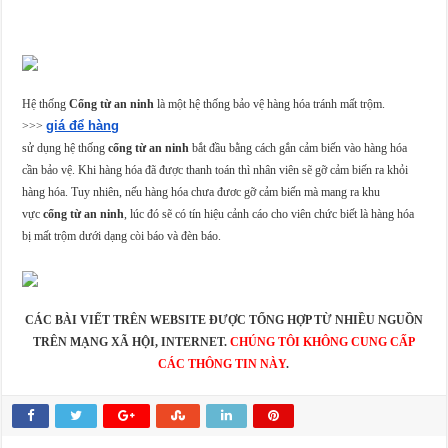
Hệ thống
Cổng từ an ninh
là một hệ thống bảo vệ hàng hóa tránh mất trộm.
giá để hàng
>>>
sử dụng hệ thống
cổng từ an ninh
bắt đầu bằng cách gắn cảm biến vào hàng hóa
cần bảo vệ. Khi hàng hóa đã được thanh toán thì nhân viên sẽ gỡ cảm biến ra khỏi
hàng hóa. Tuy nhiên, nếu hàng hóa chưa đươc gỡ cảm biến mà mang ra khu
vực
cổng từ an ninh
, lúc đó sẽ có tín hiệu cảnh cáo cho viên chức biết là hàng hóa
bị mất trộm dưới dạng còi báo và đèn báo.
CÁC BÀI VIẾT TRÊN WEBSITE ĐƯỢC TỔNG HỢP TỪ NHIỀU NGUỒN
TRÊN MẠNG XÃ HỘI, INTERNET.
CHÚNG TÔI KHÔNG CUNG CẤP
CÁC THÔNG TIN NÀY
.