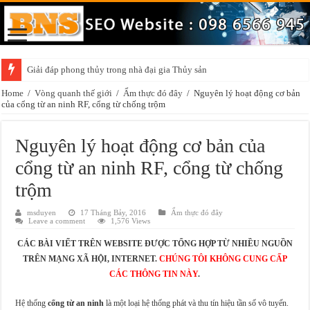
Giải đáp phong thủy trong nhà đại gia Thủy sản
Home
/
Vòng quanh thế giới
/
Ẩm thực đó đây
/
Nguyên lý hoạt động cơ bản
của cổng từ an ninh RF, cổng từ chống trộm
Nguyên lý hoạt động cơ bản của
cổng từ an ninh RF, cổng từ chống
trộm
msduyen
17 Tháng Bảy, 2016
Ẩm thực đó đây
Leave a comment
1,576 Views
CÁC BÀI VIẾT TRÊN WEBSITE ĐƯỢC TỔNG HỢP TỪ NHIỀU NGUỒN
TRÊN MẠNG XÃ HỘI, INTERNET.
CHÚNG TÔI KHÔNG CUNG CẤP
CÁC THÔNG TIN NÀY
.
Hệ thống
cổng từ an ninh
là một loại hệ thống phát và thu tín hiệu tần số vô tuyến.