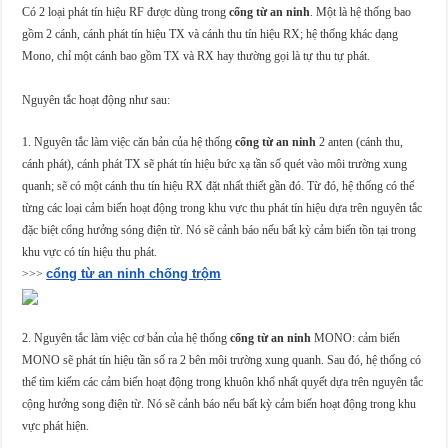
Có 2 loại phát tín hiệu RF được dùng trong
cổng từ an ninh
. Một là hệ thống bao
gồm 2 cánh, cánh phát tín hiệu TX và cánh thu tín hiệu RX; hệ thống khác dạng
Mono, chỉ một cánh bao gồm TX và RX hay thường gọi là tự thu tự phát.
Nguyên tắc hoạt động như sau:
1. Nguyên tắc làm việc căn bản của hệ thống
cổng từ an ninh
2 anten (cánh thu,
cánh phát), cánh phát TX sẽ phát tín hiệu bức xạ tần số quét vào môi trường xung
quanh; sẽ có một cánh thu tín hiệu RX đặt nhất thiết gần đó. Từ đó, hệ thống có thể
từng các loại cảm biến hoạt động trong khu vực thu phát tín hiệu dựa trên nguyên tắc
đặc biệt cổng hưởng sóng điện từ. Nó sẽ cảnh báo nếu bất kỳ cảm biến tồn tại trong
khu vực có tín hiệu thu phát.
cổng từ an ninh chống trộm
>>>
2. Nguyên tắc làm việc cơ bản của hệ thống
cổng từ an ninh
MONO: cảm biến
MONO sẽ phát tín hiệu tần số ra 2 bên môi trường xung quanh. Sau đó, hệ thống có
thể tìm kiếm các cảm biến hoạt động trong khuôn khổ nhất quyết dựa trên nguyên tắc
cộng hưởng song điện từ. Nó sẽ cảnh báo nếu bất kỳ cảm biến hoạt động trong khu
vực phát hiện.