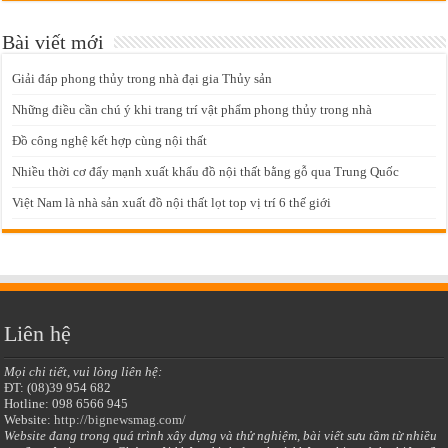
Bài viết mới
Giải đáp phong thủy trong nhà đại gia Thủy sản
Những điều cần chú ý khi trang trí vật phẩm phong thủy trong nhà
Đồ công nghệ kết hợp cùng nội thất
Nhiều thời cơ đẩy mạnh xuất khẩu đồ nội thất bằng gỗ qua Trung Quốc
Việt Nam là nhà sản xuất đồ nội thất lọt top vị trí 6 thế giới
Liên hệ
Mọi chi tiết, vui lòng liên hệ:
ĐT: (08)39 954 682
Hotline: 098 6566 945
Website:
http://bignewsmag.com/
Website đang trong quá trình xây dựng và thử nghiệm, bài viết sưu tầm từ nhiều