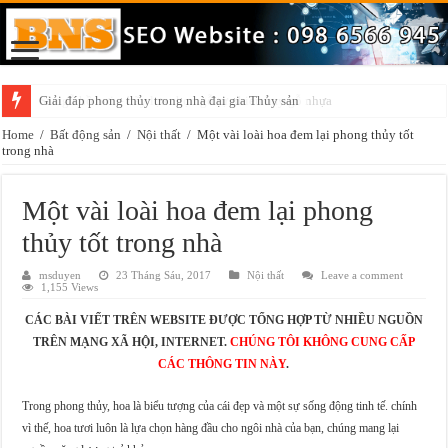
Giải đáp phong thủy trong nhà đại gia Thủy sản
Home
/
Bất động sản
/
Nội thất
/
Một vài loài hoa đem lại phong thủy tốt
trong nhà
Một vài loài hoa đem lại phong
thủy tốt trong nhà
msduyen
23 Tháng Sáu, 2017
Nội thất
Leave a comment
1,155 Views
CÁC BÀI VIẾT TRÊN WEBSITE ĐƯỢC TỔNG HỢP TỪ NHIỀU NGUỒN
TRÊN MẠNG XÃ HỘI, INTERNET.
CHÚNG TÔI KHÔNG CUNG CẤP
CÁC THÔNG TIN NÀY
.
Trong phong thủy, hoa là biểu tượng của cái đẹp và một sự sống động tinh tế. chính
vì thế, hoa tươi luôn là lựa chọn hàng đầu cho ngôi nhà của bạn, chúng mang lại