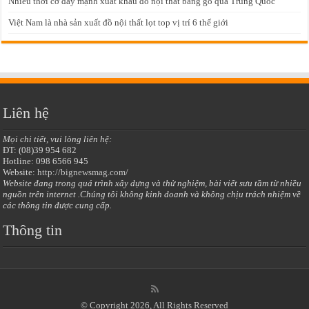
Nhiều thời cơ đẩy mạnh xuất khẩu đồ nội thất bằng gỗ qua Trung Quốc
Việt Nam là nhà sản xuất đồ nội thất lọt top vị trí 6 thế giới
Liên hệ
Mọi chi tiết, vui lòng liên hệ:
ĐT: (08)39 954 682
Hotline: 098 6566 945
Website:
http://bignewsmag.com/
Website đang trong quá trình xây dựng và thử nghiệm, bài viết sưu tầm từ nhiều
nguồn trên internet .Chúng tôi không kinh doanh và không chịu trách nhiệm về
các thông tin được cung cấp.
Thông tin
© Copyright 2026, All Rights Reserved