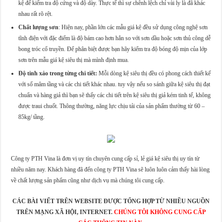
kệ để kiểm tra độ cứng và độ dày. Thực tế thì sự chênh lệch chỉ vài ly là đã khác
nhau rất rõ rệt.
Chất lượng sơn
: Hiện nay, phần lớn các mẫu giá kệ đều sử dụng công nghệ sơn
tĩnh điện với đặc điểm là độ bám cao hơn hẳn so với sơn dầu hoặc sơn thủ công dễ
bong tróc cổ truyền. Để phân biệt được bạn hãy kiểm tra độ bóng độ mịn của lớp
sơn trên mẫu giá kệ siêu thị mà mình định mua.
Độ tinh xảo trong từng chi tiết:
Mỗi dòng kệ siêu thị đều có phong cách thiết kế
với số mâm tầng và các chi tiết khác nhau. tuy vậy nếu so sánh giữa kệ siêu thị đạt
chuẩn và hàng giả thì bạn sẽ thấy các chi tiết trên kệ siêu thị giả kém tinh tế, không
được traui chuốt. Thông thường, năng lực chịu tải của sản phẩm thường từ 60 –
85kg/ tầng.
Công ty PTH Vina là đơn vị uy tín chuyên cung cấp sỉ, lẻ giá kệ siêu thị uy tín từ
nhiều năm nay. Khách hàng đã đến công ty PTH Vina sẽ luôn luôn cảm thấy hài lòng
về chất lượng sản phẩm cũng như dịch vụ mà chúng tôi cung cấp.
CÁC BÀI VIẾT TRÊN WEBSITE ĐƯỢC TỔNG HỢP TỪ NHIỀU NGUỒN
TRÊN MẠNG XÃ HỘI, INTERNET.
CHÚNG TÔI KHÔNG CUNG CẤP