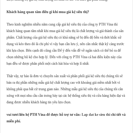
Khách hàng quan tâm điều gì khi mua giá kệ siêu thị?
Theo kinh nghiệm nhiều năm cung cấp giá kệ siêu thị của công ty PTH Vina thì
khách hàng quan tâm nhất khi mua giá kệ siêu thị là chất lượng và giá thành của sản
phẩm. Chất lượng của giá kệ siêu thị có khả năng sẽ bị đến độ bền và thời khắc sử
dụng và kéo theo đó là chi phí vì vậy bạn cần lưu ý, nên cân nhắc thật kỹ càng trước
khi lựa chọn. Bên cạnh đó cũng cần Để ý đến vấn đề về ngân sách có thể bỏ ra để
chọn những bộ kệ cho hợp lý. Đến với công ty PTH Vina cả hai điều kiện này của
bạn đều sẽ được phân phối một cách hài hòa và hợp lí nhất.
Thật vậy, tự hào là đơn vị chuyên sản xuất và phân phối giá kệ siêu thị chúng tôi sẽ
bán ra thị phần những mẫu giá kệ chất lượng cao với khoảng giá mềm nhất bởi vì
không phải qua bất cứ trung gian nào. Những mẫu giá kệ siêu thị của chúng tôi cân
xứng với mọi nhu cầu cần trưng bày tại các hệ thống siêu thị và cửa hàng hiện đại và
đang được nhiều khách hàng tin yêu lựa chọn.
vui tươi liên hệ PTH Vina để được hỗ trợ tư vấn:
Lap dat ke sieu thi
chi tiết và
miễn phí.