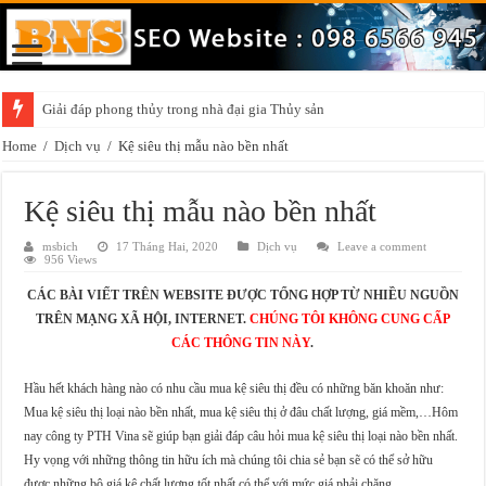
Giải đáp phong thủy trong nhà đại gia Thủy sản
Home
/
Dịch vụ
/
Kệ siêu thị mẫu nào bền nhất
Kệ siêu thị mẫu nào bền nhất
msbich
17 Tháng Hai, 2020
Dịch vụ
Leave a comment
956 Views
CÁC BÀI VIẾT TRÊN WEBSITE ĐƯỢC TỔNG HỢP TỪ NHIỀU NGUỒN
TRÊN MẠNG XÃ HỘI, INTERNET.
CHÚNG TÔI KHÔNG CUNG CẤP
CÁC THÔNG TIN NÀY
.
Hầu hết khách hàng nào có nhu cầu mua kệ siêu thị đều có những băn khoăn như:
Mua kệ siêu thị loại nào bền nhất, mua kệ siêu thị ở đâu chất lượng, giá mềm,…Hôm
nay công ty PTH Vina sẽ giúp bạn giải đáp câu hỏi mua kệ siêu thị loại nào bền nhất.
Hy vọng với những thông tin hữu ích mà chúng tôi chia sẻ bạn sẽ có thể sở hữu
được những bộ giá kệ chất lượng tốt nhất có thể với mức giá phải chăng.