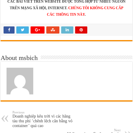
CÁC BÀI VIẾT TRÊN WEBSITE ĐƯỢC TỔNG HỢP TỪ NHIỀU NGUỒN
TRÊN MẠNG XÃ HỘI, INTERNET.
CHÚNG TÔI KHÔNG CUNG CẤP
CÁC THÔNG TIN NÀY
.
About msbich
Previous
Doanh nghiệp kêu trời vì các hãng
tàu thu phí ‘chênh lệch cân bằng vỏ
container’ quá cao
Next