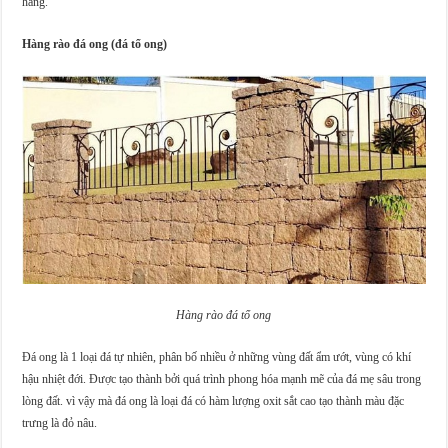
hàng.
Hàng rào đá ong (đá tổ ong)
Hàng rào đá tổ ong
Đá ong là 1 loại đá tự nhiên, phân bố nhiều ở những vùng đất ẩm ướt, vùng có khí
hậu nhiệt đới. Được tạo thành bởi quá trình phong hóa mạnh mẽ của đá mẹ sâu trong
lòng đất. vì vậy mà đá ong là loại đá có hàm lượng oxit sắt cao tạo thành màu đặc
trưng là đỏ nâu.