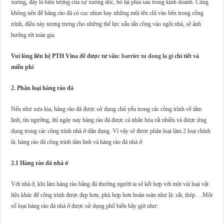
xuống, đây là biểu tượng của sự xuống dốc, bỏ lại phía sau trong kinh doanh. Cũng
không nên để hàng rào đá có cọc nhọn hay những mũi tên chỉ vào bên trong công
trình, điều này tượng trưng cho những thế lực xấu tấn công vào ngôi nhà, sẽ ảnh
hưởng tới toàn gia.
Vui lòng liên hệ PTH Vina để được tư vấn:
barrier tu dong la gi
chi tiết và
miễn phí
2. Phân loại hàng rào đá
Nếu như xưa kia, hàng rào đá được sử dụng chủ yếu trong các công trình về tâm
linh, tín ngưỡng, thì ngày nay hàng rào đá được cá nhân hóa rất nhiều và được ứng
dụng trong các công trình nhà ở dân dụng. Vì vậy sẽ được phân loại làm 2 loại chính
là: hàng rào đá công trình tâm linh và hàng rào đá nhà ở
2.1 Hàng rào đá nhà ở
Với nhà ở, khi làm hàng rào bằng đá thường người ta sẽ kết hợp với một vài loại vật
liệu khác để công trình được đẹp hơn, phù hợp hơn hoàn toàn như là: sắt, thép….Một
số loại hàng rào đá nhà ở được sử dụng phổ biến bây giờ như: