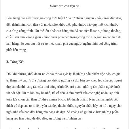
Hàng rào con tiện đá
Loại hàng rào này được gia công trực tiếp từ đá tự nhiên nguyên khối, được đục đẽo,
tiện thành hình con tiện với nhiều size khác biệt, phụ thuộc vào quy mô kích thước
của từng công trình. Ưu thế lớn nhất của hàng rào đá con tiện là tạo sự thông thoáng,
chiều sâu cho không gian khuôn viên phía bên trong công trình. Ngoài ra con tiện đá
làm hàng rào còn thu hút sự tò mò, khám phá của người ngắm nhìn với công trình
phía bên trong.
3. Tổng Kết
Đôi khi những khối đá tự nhiên vô tri vô giác lại là những sản phẩm độc đáo, có giá
trị thẩm mỹ cao. Với sự sáng tạo không ngừng và đôi bàn tay khéo léo của các người
thợ làm đá thì hàng rào của mọi công trình đều trở thành những tác phẩm nghệ thuật
rất nổi bật. Dù to lớn hay bé nhỏ, tất cả đều là tâm huyết của các nghệ nhân, sự tính
toán lựa chọn cẩn thận từ khâu chuẩn bị cho tới thành phẩm. Nếu bạn là người yêu
thích vẻ đẹp của tự nhiên, yêu cái đẹp thuần khiết, nguyên chất, hãy sở hữu ngay cho
ngôi nhà của bạn dãy hàng rào bằng đá đẹp. Sẽ chẳng có gì thú vị hơn những phần
hàng rào làm bằng đá độc đáo, ấn tượng và tự nhiên cả.