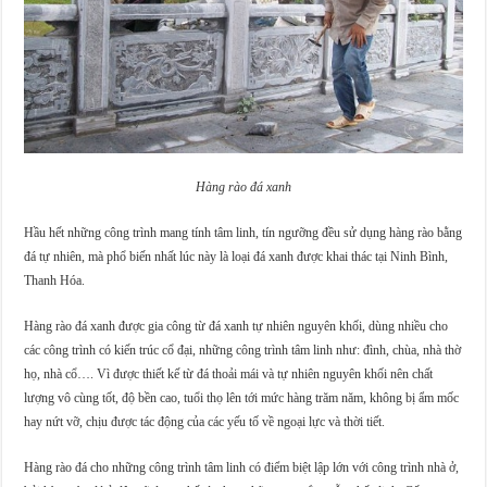
Hàng rào đá xanh
Hầu hết những công trình mang tính tâm linh, tín ngưỡng đều sử dụng hàng rào bằng
đá tự nhiên, mà phổ biến nhất lúc này là loại đá xanh được khai thác tại Ninh Bình,
Thanh Hóa.
Hàng rào đá xanh được gia công từ đá xanh tự nhiên nguyên khối, dùng nhiều cho
các công trình có kiến trúc cổ đại, những công trình tâm linh như: đình, chùa, nhà thờ
họ, nhà cổ…. Vì được thiết kế từ đá thoải mái và tự nhiên nguyên khối nên chất
lượng vô cùng tốt, độ bền cao, tuổi thọ lên tới mức hàng trăm năm, không bị ẩm mốc
hay nứt vỡ, chịu được tác động của các yếu tố về ngoại lực và thời tiết.
Hàng rào đá cho những công trình tâm linh có điểm biệt lập lớn với công trình nhà ở,