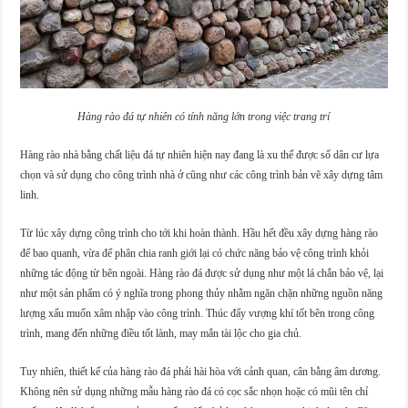
Hàng rào đá tự nhiên có tính năng lớn trong việc trang trí
Hàng rào nhà bằng chất liệu đá tự nhiên hiện nay đang là xu thế được số dân cư lựa
chọn và sử dụng cho công trình nhà ở cũng như các công trình bản vẽ xây dựng tâm
linh.
Từ lúc xây dựng công trình cho tới khi hoàn thành. Hầu hết đều xây dựng hàng rào
để bao quanh, vừa để phân chia ranh giới lại có chức năng bảo vệ công trình khỏi
những tác động từ bên ngoài. Hàng rào đá được sử dụng như một lá chắn bảo vệ, lại
như một sản phẩm có ý nghĩa trong phong thủy nhằm ngăn chặn những nguồn năng
lượng xấu muốn xâm nhập vào công trình. Thúc đẩy vượng khí tốt bên trong công
trình, mang đến những điều tốt lành, may mắn tài lộc cho gia chủ.
Tuy nhiên, thiết kế của hàng rào đá phải hài hòa với cảnh quan, cân bằng âm dương.
Không nên sử dụng những mẫu hàng rào đá có cọc sắc nhọn hoặc có mũi tên chỉ