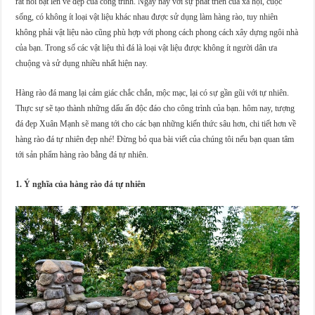
rất nổi bật lên vẻ đẹp của công trình. Ngày nay với sự phát triển của xã hội, cuộc
sống, có không ít loại vật liệu khác nhau được sử dụng làm hàng rào, tuy nhiên
không phải vật liệu nào cũng phù hợp với phong cách phong cách xây dựng ngôi nhà
của bạn. Trong số các vật liệu thì đá là loại vật liệu được không ít người dân ưa
chuộng và sử dụng nhiều nhất hiện nay.
Hàng rào đá mang lại cảm giác chắc chắn, mộc mạc, lại có sự gần gũi với tự nhiên.
Thực sự sẽ tạo thành những dấu ấn độc đáo cho công trình của bạn. hôm nay, tượng
đá đẹp Xuân Mạnh sẽ mang tới cho các bạn những kiến thức sâu hơn, chi tiết hơn về
hàng rào đá tự nhiên đẹp nhé! Đừng bỏ qua bài viết của chúng tôi nếu bạn quan tâm
tới sản phẩm hàng rào bằng đá tự nhiên.
1. Ý nghĩa của hàng rào đá tự nhiên