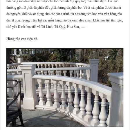
bởi hàng rào đá ở đây sẽ được chế tác theo những quy tắc, mẫu nhất định. Cấu tạo
thường gồm 3 phần là phần đế , phần bưng và phần bo. Vì là sản phẩm được làm từ
đá nguyên khối và sử dụng cho các công trình tín ngưỡng nên hoa văn trên hàng rào
đá rất quan trọng. Hầu hết các mẫu hàng rào đá xanh đều chạm khắc họa tiết tinh xảo,
chủ yếu là các họa tiết về Tứ Linh, Tứ Quý, Hoa Sen, …….
Hàng rào con tiện đá