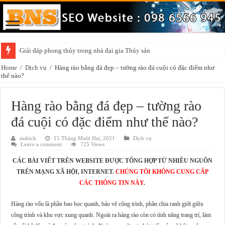
Giải đáp phong thủy trong nhà đại gia Thủy sản
Những điều cần chú ý khi trang trí vật phẩm phong thủy trong nhà
Home
/
Dịch vụ
/
Hàng rào bằng đá đẹp – tường rào đá cuội có đặc điểm như
thế nào?
Hàng rào bằng đá đẹp – tường rào
đá cuội có đặc điểm như thế nào?
msbich
15 Tháng Mười Hai, 2021
Dịch vụ
Leave a comment
725 Views
CÁC BÀI VIẾT TRÊN WEBSITE ĐƯỢC TỔNG HỢP TỪ NHIỀU NGUỒN
TRÊN MẠNG XÃ HỘI, INTERNET.
CHÚNG TÔI KHÔNG CUNG CẤP
CÁC THÔNG TIN NÀY
.
Hàng rào vốn là phần bao bọc quanh, bảo vệ công trình, phân chia ranh giới giữa
công trình và khu vực xung quanh. Ngoài ra hàng rào còn có tính năng trang trí, làm