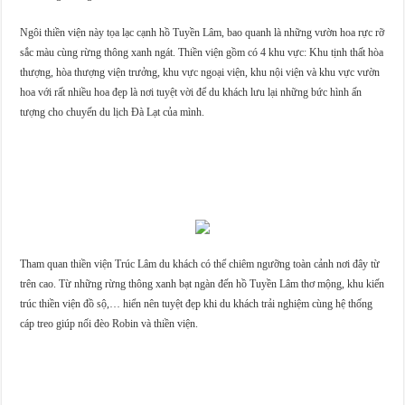
Ngôi thiền viện này tọa lạc cạnh hồ Tuyền Lâm, bao quanh là những vườn hoa rực rỡ
sắc màu cùng rừng thông xanh ngát. Thiền viện gồm có 4 khu vực: Khu tịnh thất hòa
thượng, hòa thượng viện trưởng, khu vực ngoại viện, khu nội viện và khu vực vườn
hoa với rất nhiều hoa đẹp là nơi tuyệt vời để du khách lưu lại những bức hình ấn
tượng cho chuyến du lịch Đà Lạt của mình.
Tham quan thiền viện Trúc Lâm du khách có thể chiêm ngưỡng toàn cảnh nơi đây từ
trên cao. Từ những rừng thông xanh bạt ngàn đến hồ Tuyền Lâm thơ mộng, khu kiến
trúc thiền viện đồ sộ,… hiển nên tuyệt đẹp khi du khách trải nghiệm cùng hệ thống
cáp treo giúp nối đèo Robin và thiền viện.