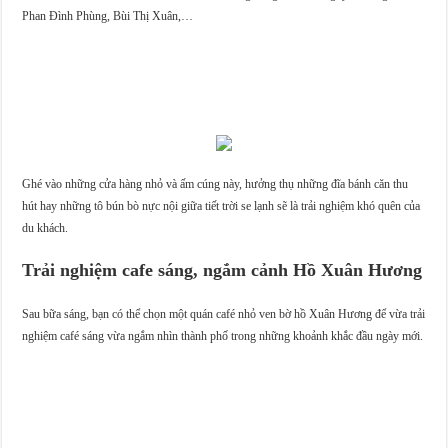
Phan Đình Phùng, Bùi Thị Xuân,…
Ghé vào những cửa hàng nhỏ và ấm cúng này, hưởng thụ những đĩa bánh căn thu
hút hay những tô bún bò nực nội giữa tiết trời se lạnh sẽ là trải nghiệm khó quên của
du khách.
Trải nghiệm cafe sáng, ngắm cảnh Hồ Xuân Hương
Sau bữa sáng, bạn có thể chọn một quán café nhỏ ven bờ hồ Xuân Hương để vừa trải
nghiệm café sáng vừa ngắm nhìn thành phố trong những khoảnh khắc đầu ngày mới.