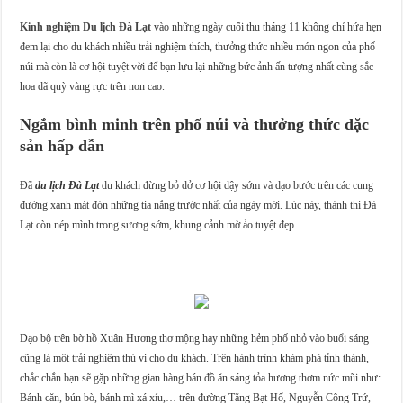
Kinh nghiệm Du lịch Đà Lạt
vào những ngày cuối thu tháng 11 không chỉ hứa hẹn
đem lại cho du khách nhiều trải nghiệm thích, thưởng thức nhiều món ngon của phố
núi mà còn là cơ hội tuyệt vời để bạn lưu lại những bức ảnh ấn tượng nhất cùng sắc
hoa dã quỳ vàng rực trên non cao.
Ngắm bình minh trên phố núi và thưởng thức đặc
sản hấp dẫn
Đã
du lịch Đà Lạt
du khách đừng bỏ dở cơ hội dậy sớm và dạo bước trên các cung
đường xanh mát đón những tia nắng trước nhất của ngày mới. Lúc này, thành thị Đà
Lạt còn nép mình trong sương sớm, khung cảnh mờ ảo tuyệt đẹp.
Dạo bộ trên bờ hồ Xuân Hương thơ mộng hay những hẻm phố nhỏ vào buổi sáng
cũng là một trải nghiệm thú vị cho du khách. Trên hành trình khám phá tỉnh thành,
chắc chắn bạn sẽ gặp những gian hàng bán đồ ăn sáng tỏa hương thơm nức mũi như:
Bánh căn, bún bò, bánh mì xá xíu,… trên đường Tăng Bạt Hổ, Nguyễn Công Trứ,