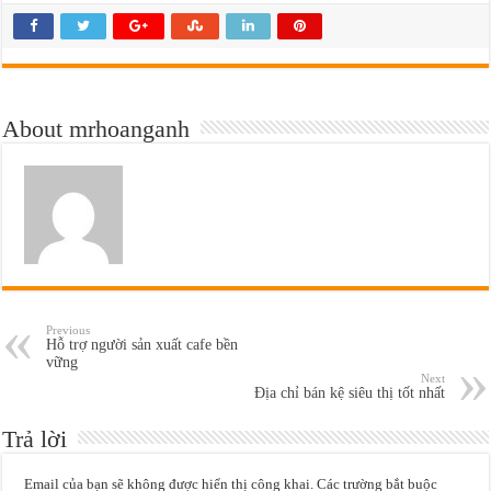
About mrhoanganh
Previous
Hỗ trợ người sản xuất cafe bền
vững
Next
Địa chỉ bán kệ siêu thị tốt nhất
Trả lời
Email của bạn sẽ không được hiển thị công khai.
Các trường bắt buộc