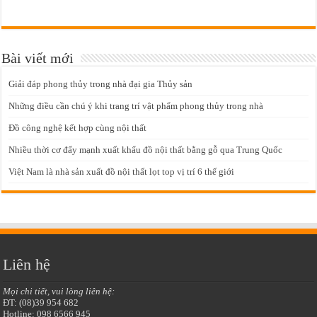
Bài viết mới
Giải đáp phong thủy trong nhà đại gia Thủy sản
Những điều cần chú ý khi trang trí vật phẩm phong thủy trong nhà
Đồ công nghệ kết hợp cùng nội thất
Nhiều thời cơ đẩy mạnh xuất khẩu đồ nội thất bằng gỗ qua Trung Quốc
Việt Nam là nhà sản xuất đồ nội thất lọt top vị trí 6 thế giới
Liên hệ
Mọi chi tiết, vui lòng liên hệ:
ĐT: (08)39 954 682
Hotline: 098 6566 945