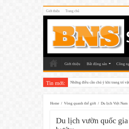
Giới thiệu
Trang chủ
Giới thiệu
Bất động sản
Công n
Tin mới:
Những điều cần chú ý khi trang trí v
Home
/
Vòng quanh thế giới
/
Du lịch Việt Nam
Du lịch vườn quốc gi