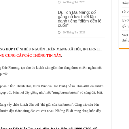
24 Tháng Tư, 2023
thủy
Du lịch Đà Nẵng: cố
Đồ c
gắng nỗ lực thiết lập
danh tiếng “điểm đến lôi
Nhiề
cuốn”
gỗ q
20 Tháng Ba, 2023
Việt
thế 
NG HỢP TỪ NHIỀU NGUỒN TRÊN MẠNG XÃ HỘI, INTERNET.
NG CUNG CẤP CÁC THÔNG TIN NÀY
.
ừng Cúc Phương, tạo cho du khách cảm giác như đang được chiêm ngắm một
p mắt.
phận 3 tỉnh Thanh Hóa, Ninh Bình và Hòa Bình) nở rộ. Hơn 400 loài bướm
 ngợp trời, biến nơi đây giống như một “rừng bươm bướm” vô cùng đặc biệt.
ang vẫy chào khách đến với “thế giới của loài bướm”. Càng vào sâu bên
 bướm đậu thành từng đàn chi chít nhau. Những lối đi trong rừng luôn đầy