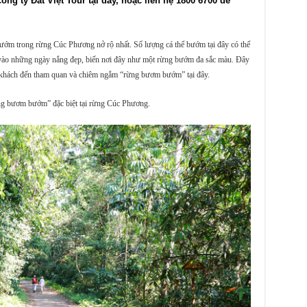
công ty Đất Việt Tour tại đây, hoặc liên hệ 1800 6700 để 
 bướm trong rừng Cúc Phương nở rộ nhất. Số lượng cá thể bướm tại đây có thể
 vào những ngày nắng đẹp, biến nơi đây như một rừng bướm đa sắc màu. Đây
khách đến tham quan và chiêm ngắm “rừng bươm bướm” tại đây.
ừng bươm bướm” đặc biệt tại rừng Cúc Phương.