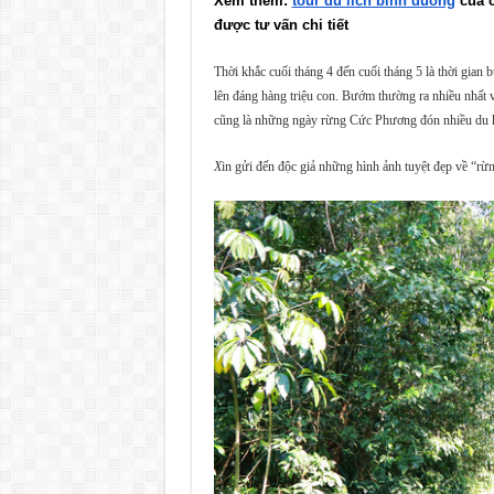
Xem thêm: 
tour du lich binh duong
 của 
được tư vấn chi tiết
Thời khắc cuối tháng 4 đến cuối tháng 5 là thời gian
lên đáng hàng triệu con. Bướm thường ra nhiều nhất
cũng là những ngày rừng Cức Phương đón nhiều du 
X
in gửi đến độc giả những hình ảnh tuyệt đẹp về “r