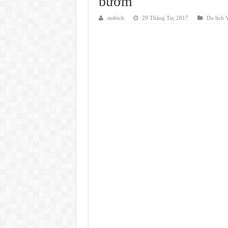
bướm
msbich
29 Tháng Tư, 2017
Du lịch 