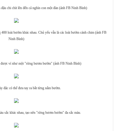
đậu chi chít lên đến cả nghìn con một đàn (ảnh FB Ninh Bình)
 400 loài bướm khác nhau. Chủ yếu vẫn là các loài bướm cánh chim (ảnh FB
Ninh Bình)
được ví như một "rừng bươm bướm" (ảnh FB Ninh Bình)
 đặc có thể đưa tay ra bắt từng nắm bướm.
màu sắc khác nhau, tạo nên "rừng bươm bướm" đa sắc màu.