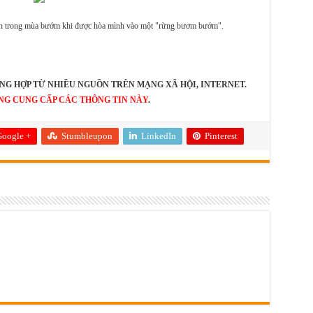
ch trong mùa bướm khi được hòa mình vào một "rừng bươm bướm".
NG HỢP TỪ NHIỀU NGUỒN TRÊN MẠNG XÃ HỘI, INTERNET.
NG CUNG CẤP CÁC THÔNG TIN NÀY
.
oogle +
Stumbleupon
LinkedIn
Pinterest