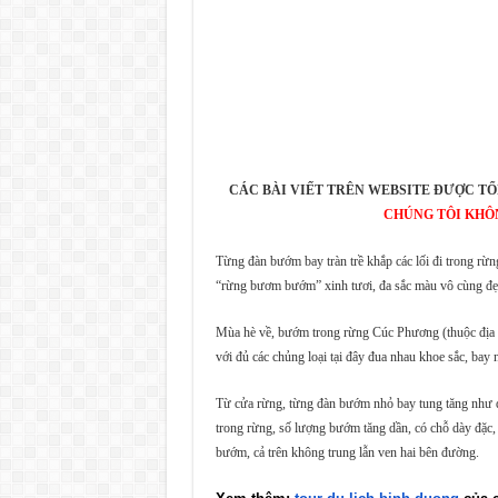
CÁC BÀI VIẾT TRÊN WEBSITE ĐƯỢC TỔ
CHÚNG TÔI KHÔ
Từng đàn bướm bay tràn trề khắp các lối đi trong r
“rừng bươm bướm” xinh tươi, đa sắc màu vô cùng đẹ
Mùa hè về, bướm trong rừng Cúc Phương (thuộc địa 
với đủ các chủng loại tại đây đua nhau khoe sắc, bay
Từ cửa rừng, từng đàn bướm nhỏ bay tung tăng như đ
trong rừng, số lượng bướm tăng dần, có chỗ dày đặc,
bướm, cả trên không trung lẫn ven hai bên đường.