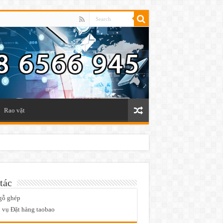
Rao vặt
tác
gỗ ghép
 vụ Đặt hàng taobao