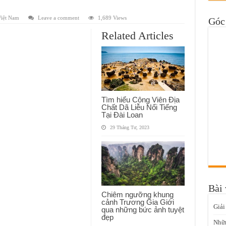
Việt Nam
Leave a comment
1,689 Views
Góc 
Related Articles
Tìm hiểu Công Viên Địa
Chất Dã Liễu Nổi Tiếng
Tại Đài Loan
29 Tháng Tư, 2023
Bài 
Chiêm ngưỡng khung
cảnh Trương Gia Giới
Giải
qua những bức ảnh tuyệt
đẹp
Nhữn