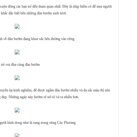
uộn đông các bạn trẻ đến tham quan nhất. Đây là nhịp hiếm có để mọi người
y khắc đặc biệt bên những đàn bướm xinh tươi.
ảnh về đàn bướm đang khoe sắc bên đường vào rừng.
 trẻ vui đùa cùng đàn bướm
yền lại kinh nghiệm, để được ngắm đàn bướm nhiều và đa sắc màu thì nên
 đẹp. Những ngày này bướm sẽ nở rộ và ra nhiều hơn.
gười hình dong như lá rụng trong rừng Cúc Phương.