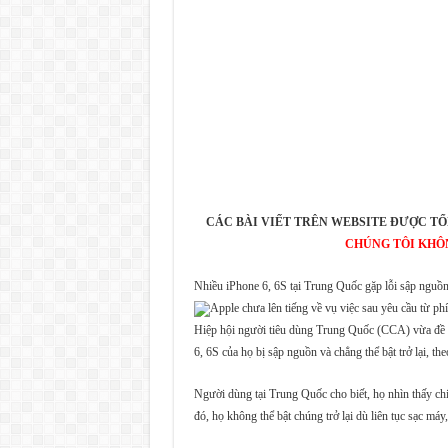
CÁC BÀI VIẾT TRÊN WEBSITE ĐƯỢC TỔ
CHÚNG TÔI KHÔ
Nhiều iPhone 6, 6S tại Trung Quốc gặp lỗi sập nguồn 
Apple chưa lên tiếng về vụ việc sau yêu cầu từ p
Hiệp hội người tiêu dùng Trung Quốc (CCA) vừa đề ng
6, 6S của họ bị sập nguồn và chẳng thể bật trở lại, th
Người dùng tại Trung Quốc cho biết, họ nhìn thấy ch
đó, họ không thể bật chúng trở lại dù liên tục sạc má