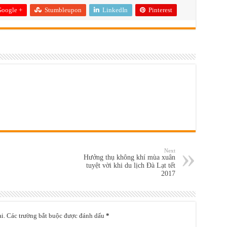
oogle +
Stumbleupon
LinkedIn
Pinterest
Next
Hưởng thụ không khí mùa xuân
tuyệt vời khi du lịch Đà Lạt tết
2017
i.
Các trường bắt buộc được đánh dấu
*