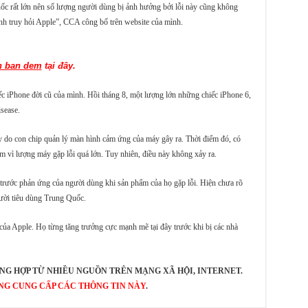
ốc rất lớn nên số lượng người dùng bị ảnh hưởng bởi lỗi này cũng không
nh truy hỏi Apple”, CCA công bố trên website của mình.
h ban dem
 tại đây.
ếc iPhone đời cũ của mình. Hồi tháng 8, một lượng lớn những chiếc iPhone 6,
isease.
nảy do con chip quản lý màn hình cảm ứng của máy gây ra. Thời điểm đó, có
m vì lượng máy gặp lỗi quá lớn. Tuy nhiên, điều này không xảy ra.
trước phản ứng của người dùng khi sản phẩm của họ gặp lỗi. Hiện chưa rõ
gười tiêu dùng Trung Quốc.
của Apple. Họ từng tăng trưởng cực mạnh mẽ tại đây trước khi bị các nhà
NG HỢP TỪ NHIỀU NGUỒN TRÊN MẠNG XÃ HỘI, INTERNET.
NG CUNG CẤP CÁC THÔNG TIN NÀY
.