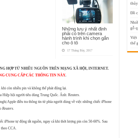
thủy
Đồ c
Nhiề
gỗ q
Những lưu ý nhất định
phải có trên camera
Việt
hành trình khi chọn gắn
cho ô tô
thế 
17 Tháng Bảy, 2017
NG HỢP TỪ NHIỀU NGUỒN TRÊN MẠNG XÃ HỘI, INTERNET.
NG CUNG CẤP CÁC THÔNG TIN NÀY
.
khi còn nhiều pin và không thể phát động lại.
hía Hiệp hội người tiêu dùng Trung Quốc. Ảnh: Reuters.
hị Apple điều tra thông tin từ phía người dùng về việc những chiếc iPhone
eo
Reuters.
iếc iPhone tự động tắt nguồn, ngay cả khi thời lượng pin còn 50-60%. Sau
y, theo CCA.