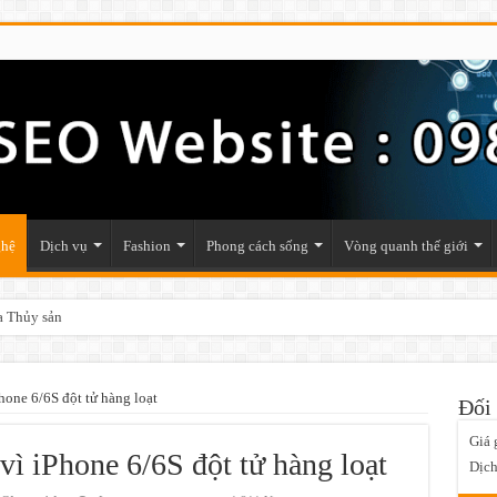
ghệ
Dịch vụ
Fashion
Phong cách sống
Vòng quanh thế giới
a Thủy sản
one 6/6S đột tử hàng loạt
Đối 
Giá 
ì iPhone 6/6S đột tử hàng loạt
Dịch