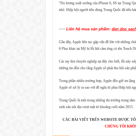
“Do lượng xuất xưởng của iPhone 6, 6S tại Trung Qu
nhỏ. Hiệp hội người tiêu dùng Trung Quốc đã tiến hà
Liên hệ mua sản phẩm:
den doc sac
>>>
Gần đây, Apple liên tục gặp vấn đề lớn với những chi
6 Plus khác tại Mỹ bị lỗi liệt cảm ứng có tên Touch D
Các tay thợ chuyên nghiệp tại đây cho biết, lỗi này 
những tin đồn cho rằng Apple sẽ phải thu hồi sản phẩ
Trong phần nhiều trường hợp, Apple đều giữ im lặng 
Apple sẽ xử lý ra sao với đề nghị từ phía Hiệp hội n
Trung Quốc là một trong những thị trường trung tâm 
sinh sản nội địa vượt mặt từ khoảng cuối năm 2015.
CÁC BÀI VIẾT TRÊN WEBSITE ĐƯỢC TỔ
CHÚNG TÔI KHÔ