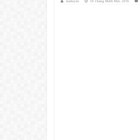
msduyen
16 Tháng Mười Một, 2016