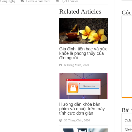
Công nghệ
Leave a comment
1,211 Views
Related Articles
Góc 
Gia đình, tiền bạc và sức
khỏe là phong thủy của
đời người
6 Tháng Mười, 2020
Hướng dẫn khóa bàn
phím và chuột trên máy
Bài 
tính cực đơn giản
Giải
30 Tháng Chín, 2020
Nhữn