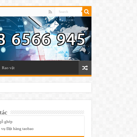
Rao vặt
tác
gỗ ghép
 vụ Đặt hàng taobao