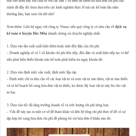
Bài viết hôm nay xin chia sẻ với các bạn 1 số mẹo để kiểm tra hóa đơn chi phí của
mình đã đầy đủ chưa dựa trên các kinh nghiệm thực tế mà các kế toán lâu năm
thường làm, bạn xem chi tiết nhé!
Xem thêm: Liên hệ ngay với công ty Vinasc nếu quý công ty có nhu cầu về
dịch vụ
kế toán ở huyện Hóc Môn
nhanh chóng và chuyên nghiệp nhất.
1. Dựa vào tần suất xuất hiện thêm hoặc tính đều đặn của chi phí:
– Doanh nghiệp sẽ có 1 số khoản chi phí liên tiếp, đều đặn và xuất hiện tiếp tục vì thế
nếu phát hiện thiếu khoản nào kế toán phải kiểm tra ngay khoản đó.
2. Dựa vào định mức sản xuất, định mức lắp ráp:
– Định mức chỉ ra nhu cầu về các loại vật tư và xem vật tư nào thừa, vật tư nào thiếu
và có kế hoạch bổ sung hóa đơn vật tư thiếu, ko được lấy loại vật tư này bù cho vật
tư kia.
3. Dựa vào tốc độ tăng trưởng doanh số và ước lượng chi phí từng loại.
– Vấn đề này tạo ra một cơ sở để tham khảo và liên hệ tổng chi phí thực tế để có sự
tập hợp bổ sung hóa đơn chi phí đề phòng bỏ sót hóa đơn ở khâu nào đó.