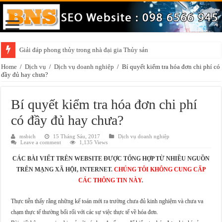
Giải đáp phong thủy trong nhà đại gia Thủy sản
Home
/
Dịch vụ
/
Dịch vụ doanh nghiệp
/
Bí quyết kiểm tra hóa đơn chi phí có
đầy đủ hay chưa?
Bí quyết kiểm tra hóa đơn chi phí
có đầy đủ hay chưa?
msbich
15 Tháng Sáu, 2017
Dịch vụ doanh nghiệp
Leave a comment
1,135 Views
CÁC BÀI VIẾT TRÊN WEBSITE ĐƯỢC TỔNG HỢP TỪ NHIỀU NGUỒN
TRÊN MẠNG XÃ HỘI, INTERNET.
CHÚNG TÔI KHÔNG CUNG CẤP
CÁC THÔNG TIN NÀY
.
Thực tiễn thấy rằng những kế toán mới ra trường chưa đủ kinh nghiệm và chưa va
chạm thực tế thường bối rối với các sự việc thực tế về hóa đơn.