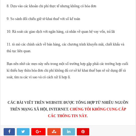
8. Dựa vào các khoản chi phí thực tế nhưng không có hóa đơn
9. So sánh đối chiếu giữ tờ khai thuế với sổ kế toán
10. Rà soát các giao dịch với ngân hàng, cá nhân về quan hệ vay vốn, trả lãi
11. tò mò các chính sách về bán hàng, các chương trình khuyến mãi, chiết khấu và
thủ tục liên quan.
Bạn nên nhớ các mẹo này nếu trong một số trường hợp gặp phải các trường hợp cuối
kì thiếu hay thừa hóa đơn chi phí không đủ cơ sở kê khai thuế bạn sẽ sử dụng để rà
soát, tìm ra các vì sao và có cách xử lí hợp lí.
CÁC BÀI VIẾT TRÊN WEBSITE ĐƯỢC TỔNG HỢP TỪ NHIỀU NGUỒN
TRÊN MẠNG XÃ HỘI, INTERNET.
CHÚNG TÔI KHÔNG CUNG CẤP
CÁC THÔNG TIN NÀY
.