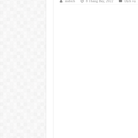
msbich
8 Tháng Bảy, 2022
Dịch vụ