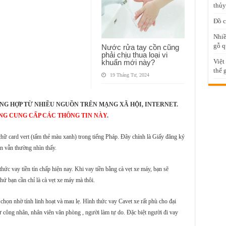
thủy
Đồ c
Nhiề
gỗ q
Nước rửa tay cồn cũng
phải chịu thua loại vi
Việt
khuẩn mới này?
thế 
19 Tháng Tư, 2024
NG HỢP TỪ NHIỀU NGUỒN TRÊN MẠNG XÃ HỘI, INTERNET.
NG CUNG CẤP CÁC THÔNG TIN NÀY
.
 chữ card vert (tấm thẻ màu xanh) trong tiếng Pháp. Đây chính là Giấy đăng ký
 vẫn thường nhìn thấy.
ức vay tiền tín chấp hiện nay. Khi vay tiền bằng cà vẹt xe máy, bạn sẽ
hứ bạn cần chỉ là cà vẹt xe máy mà thôi.
chọn nhờ tính linh hoạt và mau lẹ. Hình thức vay Cavet xe rất phù cho đại
ư công nhân, nhân viên văn phòng , người làm tự do. Đặc biệt người đi vay