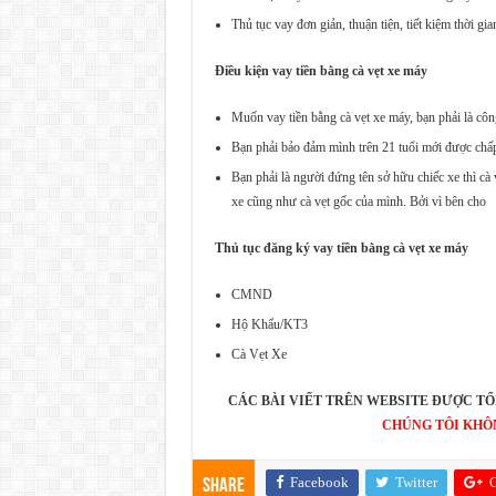
Thủ tục vay đơn giản, thuận tiện, tiết kiệm thời g
Điều kiện vay tiền bằng cà vẹt xe máy
Muốn vay tiền bằng cà vẹt xe máy, bạn phải là công
Bạn phải bảo đảm mình trên 21 tuổi mới được chấp
Bạn phải là người đứng tên sở hữu chiếc xe thì cà
xe cũng như cà vẹt gốc của mình. Bởi vì bên cho
Thủ tục đăng ký vay tiền bằng cà vẹt xe máy
CMND
Hộ Khẩu/KT3
Cà Vẹt Xe
CÁC BÀI VIẾT TRÊN WEBSITE ĐƯỢC TỔ
CHÚNG TÔI KHÔ
Facebook
Twitter
G
Share