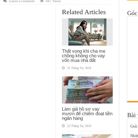
Leave a comment
447 Views
Related Articles
Góc 
Thất vọng khi cha mẹ
chồng không cho vay
vốn mua nhà đất
22 Tháng Tư, 2024
Làm giả hồ sơ vay
mượn để chiếm đoạt tiền
Bài 
ngân hàng
Giải
22 Tháng Tư, 2024
Nhữn