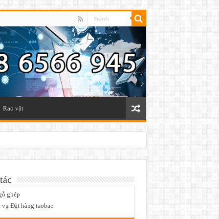
Rao vặt
tác
gỗ ghép
 vụ Đặt hàng taobao