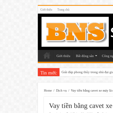
Giới thiệu
Trang chủ
Giới thiệu
Bất động sản
Công n
Tin mới:
Giải đáp phong thủy trong nhà đại gi
Những điều cần chú ý khi trang trí v
Home
/
Dịch vụ
/
Vay tiền bằng cavet xe máy là
Vay tiền bằng cavet xe