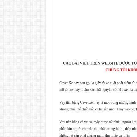
CÁC BÀI VIẾT TRÊN WEBSITE ĐƯỢC TỔ
CHÚNG TÔI KHÔ
Cavet Xe hay còn gọi là giấy tờ xe xuất phát điểm từ
mô tô, xe máy nhằm xác nhận quyền sở hữu xe mà bạn
Vay tiền bằng Cavet xe máy là một trong những hình th
không phải thế chấp bất kỳ tài sản nào. Thay vào đó, t
Vay tiền bằng cà vẹt xe máy được rất nhiều người lựa 
phần lớn người có mức thu nhập trung bình , thấp nh
không rất cần phải chứng minh thu nhập cá nhân