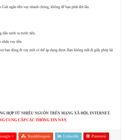
ian.Giải ngân tiền vay nhanh chóng, không để bạn phải đợi lâu.
 dân nước ta trước tiên.
 nhận vay tiền
 vẹt bạn dùng đi vay mới có thể áp dụng được.Bạn không mất đi giấy phép lái
NG HỢP TỪ NHIỀU NGUỒN TRÊN MẠNG XÃ HỘI, INTERNET.
NG CUNG CẤP CÁC THÔNG TIN NÀY
.
oogle +
Stumbleupon
LinkedIn
Pinterest