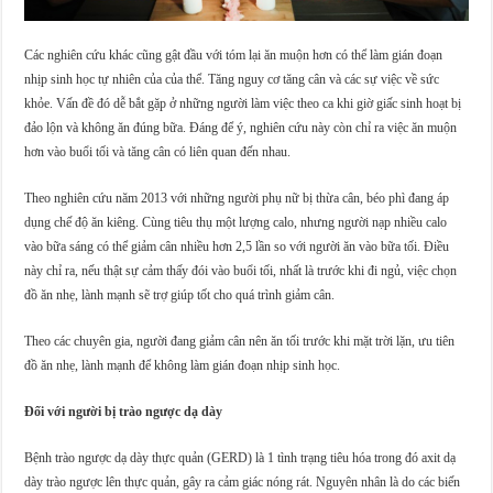
Các nghiên cứu khác cũng gật đầu với tóm lại ăn muộn hơn có thể làm gián đoạn
nhịp sinh học tự nhiên của của thể. Tăng nguy cơ tăng cân và các sự việc về sức
khỏe. Vấn đề đó dễ bắt gặp ở những người làm việc theo ca khi giờ giấc sinh hoạt bị
đảo lộn và không ăn đúng bữa. Đáng để ý, nghiên cứu này còn chỉ ra việc ăn muộn
hơn vào buổi tối và tăng cân có liên quan đến nhau.
Theo nghiên cứu năm 2013 với những người phụ nữ bị thừa cân, béo phì đang áp
dụng chế độ ăn kiêng. Cùng tiêu thụ một lượng calo, nhưng người nạp nhiều calo
vào bữa sáng có thể giảm cân nhiều hơn 2,5 lần so với người ăn vào bữa tối. Điều
này chỉ ra, nếu thật sự cảm thấy đói vào buổi tối, nhất là trước khi đi ngủ, việc chọn
đồ ăn nhẹ, lành mạnh sẽ trợ giúp tốt cho quá trình giảm cân.
Theo các chuyên gia, người đang giảm cân nên ăn tối trước khi mặt trời lặn, ưu tiên
đồ ăn nhẹ, lành mạnh để không làm gián đoạn nhịp sinh học.
Đối với người bị trào ngược dạ dày
Bệnh trào ngược dạ dày thực quản (GERD) là 1 tình trạng tiêu hóa trong đó axit dạ
dày trào ngược lên thực quản, gây ra cảm giác nóng rát. Nguyên nhân là do các biến