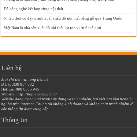
Đồ công nghệ kết hợp cùng nội thất
Nhiều thời cơ đẩy mạnh xuất khẩu đồ nội thất bằng gỗ qua Trung Quốc
Việt Nam là nhà sản xuất đồ nội thất lọt top vị trí 6 thế giới
Liên hệ
Mọi chi tiết, vui lòng liên hệ:
ĐT: (08)39 954 682
Hotline: 098 6566 945
Website:
http://bignewsmag.com/
Website đang trong quá trình xây dựng và thử nghiệm, bài viết sưu tầm từ nhiều
nguồn trên internet .Chúng tôi không kinh doanh và không chịu trách nhiệm về
các thông tin được cung cấp.
Thông tin