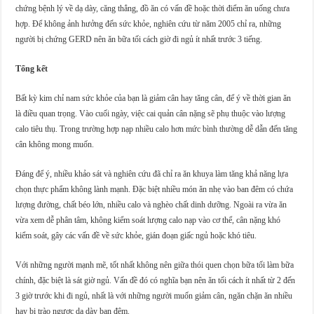
chứng bệnh lý về dạ dày, căng thẳng, đồ ăn có vấn đề hoặc thời điểm ăn uống chưa
hợp. Để không ảnh hưởng đến sức khỏe, nghiên cứu từ năm 2005 chỉ ra, những
người bị chứng GERD nên ăn bữa tối cách giờ đi ngủ ít nhất trước 3 tiếng.
Tổng kết
Bất kỳ kim chỉ nam sức khỏe của bạn là giảm cân hay tăng cân, để ý về thời gian ăn
là điều quan trọng. Vào cuối ngày, việc cai quản cân nặng sẽ phụ thuộc vào lượng
calo tiêu thụ. Trong trường hợp nạp nhiều calo hơn mức bình thường dễ dẫn đến tăng
cân không mong muốn.
Đáng để ý, nhiều khảo sát và nghiên cứu đã chỉ ra ăn khuya làm tăng khả năng lựa
chọn thực phẩm không lành mạnh. Đặc biệt nhiều món ăn nhẹ vào ban đêm có chứa
lượng đường, chất béo lớn, nhiều calo và nghèo chất dinh dưỡng. Ngoài ra vừa ăn
vừa xem dễ phân tâm, không kiểm soát lượng calo nạp vào cơ thể, cân nặng khó
kiểm soát, gây các vấn đề về sức khỏe, gián đoạn giấc ngủ hoặc khó tiêu.
Với những người mạnh mẽ, tốt nhất không nên giữa thói quen chọn bữa tối làm bữa
chính, đặc biệt là sát giờ ngủ. Vấn đề đó có nghĩa bạn nên ăn tối cách ít nhất từ 2 đến
3 giờ trước khi đi ngủ, nhất là với những người muốn giảm cân, ngăn chặn ăn nhiều
hay bị trào ngược dạ dày ban đêm.