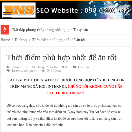
Giải đáp phong thủy trong nhà đại gia Thủy sản
Home
/
Dịch vụ
/
Thời điểm phù hợp nhất để ăn tốt
Thời điểm phù hợp nhất để ăn tốt
msbich
13 Tháng Mười Hai, 2021
Dịch vụ
Leave a comment
540 Views
CÁC BÀI VIẾT TRÊN WEBSITE ĐƯỢC TỔNG HỢP TỪ NHIỀU NGUỒN
TRÊN MẠNG XÃ HỘI, INTERNET.
CHÚNG TÔI KHÔNG CUNG CẤP
CÁC THÔNG TIN NÀY
.
Để có vóc dáng đẹp, sức khỏe tốt thì không chỉ cần dựa vào thực phẩm nạp vào cơ
thể mà còn phụ thuộc vào vào thời điểm ăn. Ngay hôm nay Tin An Viên sẽ chia sẻ
với bạn những lưu ý về thời điểm ăn tối để có sức khỏe tốt nhất, tránh tăng cân, rối
loạn tiêu hóa. Nào hãy cùng dõi theo nhé.