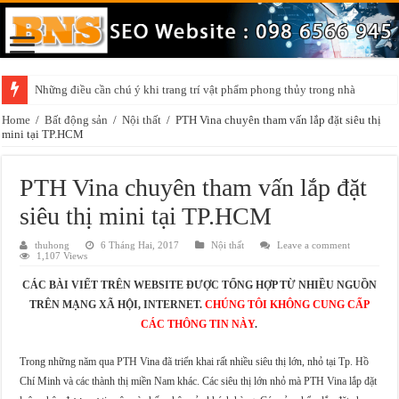
Những điều cần chú ý khi trang trí vật phẩm phong thủy trong nhà
Home
/
Bất động sản
/
Nội thất
/
PTH Vina chuyên tham vấn lắp đặt siêu thị
mini tại TP.HCM
PTH Vina chuyên tham vấn lắp đặt
siêu thị mini tại TP.HCM
thuhong
6 Tháng Hai, 2017
Nội thất
Leave a comment
1,107 Views
CÁC BÀI VIẾT TRÊN WEBSITE ĐƯỢC TỔNG HỢP TỪ NHIỀU NGUỒN
TRÊN MẠNG XÃ HỘI, INTERNET.
CHÚNG TÔI KHÔNG CUNG CẤP
CÁC THÔNG TIN NÀY
.
Trong những năm qua PTH Vina đã triển khai rất nhiều siêu thị lớn, nhỏ tại Tp. Hồ
Chí Minh và các thành thị miền Nam khác. Các siêu thị lớn nhỏ mà PTH Vina lắp đặt