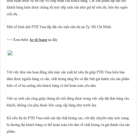
luôn nhận được sự tin cậy và chấp nhận của khách hàng. Các sản phẩm lắp đặt cho
khách hàng luôn được chúng tôi trực tiếp sinh sản như
giá kệ siêu thị
,
bàn thu ngân
siêu thị
…
Một số hình ảnh PTH Vina lắp đặt cho một siêu thị tại Tp. Hồ Chí Minh.
>>>Xem thêm:
ke de hang
tại đây.
Với việc đưa vào hoạt động nhà máy sản xuất kệ siêu thị giúp PTH Vina luôn bảo
đảm được nguồn hàng có sẵn, chất lượng tăng lên và đặc biệt giá thành của sản phẩm
kiên cố sẽ hạ xuống nên khách hàng có thể hoàn toàn yên tâm.
Việc tự sinh sản cũng giúp chúng tôi chủ động được trong việc xếp đặt đơn hàng cho
khách, không còn phụ thuộc bên cung cấp hàng như trước kia.
Kệ siêu thị do PTH Vina sinh sản đạt chất lượng cao, với dây chuyền máy móc trang
bị đương đại khách hàng có thể hoàn toàn yên tâm về chất lượng và giá thành của sản
phẩm.