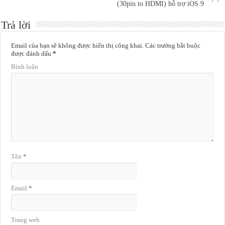
(30pin to HDMI) hỗ trợ iOS 9
Trả lời
Email của bạn sẽ không được hiển thị công khai.
Các trường bắt buộc
được đánh dấu
*
Bình luận
Tên
*
Email
*
Trang web