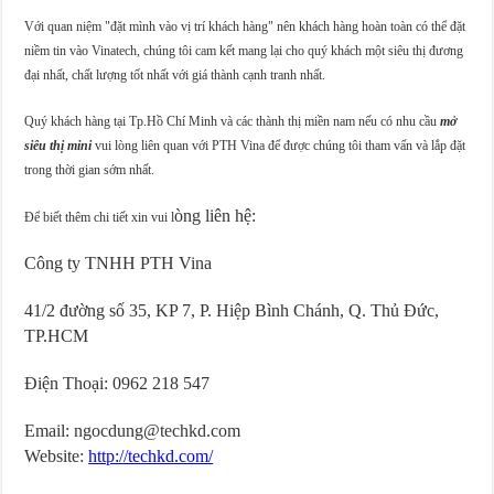
Với quan niệm "đặt mình vào vị trí khách hàng" nên khách hàng hoàn toàn có thể đặt
niềm tin vào Vinatech, chúng tôi cam kết mang lại cho quý khách một siêu thị đương
đại nhất, chất lượng tốt nhất với giá thành cạnh tranh nhất.
Quý khách hàng tại Tp.Hồ Chí Minh và các thành thị miền nam nếu có nhu cầu
mở
siêu thị mini
vui lòng liên quan với PTH Vina để được chúng tôi tham vấn và lắp đặt
trong thời gian sớm nhất.
òng liên hệ:
Ðể biết thêm chi tiết xin vui l
Công ty TNHH PTH Vina
41/2 đường số 35, KP 7, P. Hiệp B
ình Chánh, Q. Thủ
Đức,
TP.HCM
Điện Thoại: 0962 218 547
Email: ngocdung@techkd.com
Website:
http://techkd.com/