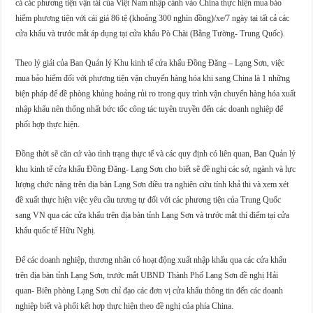
cả các phương tiện vận tải của Việt Nam nhập cảnh vào China thực hiện mua bảo
hiểm phương tiện với cái giá 86 tệ (khoảng 300 nghìn đồng)/xe/7 ngày tại tất cả các
cửa khẩu và trước mắt áp dụng tại cửa khẩu Pò Chài (Bằng Tường- Trung Quốc).
Theo lý giải của Ban Quản lý Khu kinh tế cửa khẩu Đồng Đăng – Lạng Sơn, việc
mua bảo hiểm đối với phương tiện vận chuyển hàng hóa khi sang China là 1 những
biện pháp để đề phòng khủng hoảng rủi ro trong quy trình vận chuyển hàng hóa xuất
nhập khẩu nên thống nhất bức tốc công tác tuyên truyền đến các doanh nghiệp để
phối hợp thực hiện.
Đồng thời sẽ căn cứ vào tình trạng thực tế và các quy định có liên quan, Ban Quản lý
khu kinh tế cửa khẩu Đồng Đăng- Lạng Sơn cho biết sẽ đề nghị các sở, ngành và lực
lượng chức năng trên địa bàn Lạng Sơn điều tra nghiên cứu tính khả thi và xem xét
đề xuất thực hiện việc yêu cầu tương tự đối với các phương tiện của Trung Quốc
sang VN qua các cửa khẩu trên địa bàn tỉnh Lạng Sơn và trước mắt thí điểm tại cửa
khẩu quốc tế Hữu Nghị.
Để các doanh nghiệp, thương nhân có hoạt động xuất nhập khẩu qua các cửa khẩu
trên địa bàn tỉnh Lạng Sơn, trước mắt UBND Thành Phố Lạng Sơn đề nghị Hải
quan- Biên phòng Lạng Sơn chỉ đạo các đơn vị cửa khẩu thông tin đến các doanh
nghiệp biết và phối kết hợp thực hiện theo đề nghị của phía China.