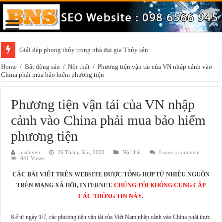
Giải đáp phong thủy trong nhà đại gia Thủy sản
Home
/
Bất động sản
/
Nội thất
/
Phương tiện vận tải của VN nhập cảnh vào
China phải mua bảo hiểm phương tiện
Phương tiện vận tải của VN nhập
cảnh vào China phải mua bảo hiểm
phương tiện
msduyen
26 Tháng Sáu, 2020
Nội thất
Leave a comment
841 Views
CÁC BÀI VIẾT TRÊN WEBSITE ĐƯỢC TỔNG HỢP TỪ NHIỀU NGUỒN
TRÊN MẠNG XÃ HỘI, INTERNET.
CHÚNG TÔI KHÔNG CUNG CẤP
CÁC THÔNG TIN NÀY
.
Kể từ ngày 1/7, các phương tiện vận tải của Việt Nam nhập cảnh vào China phải thực