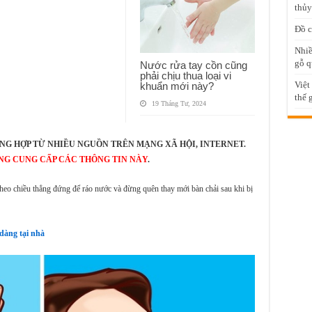
thủy
Đồ c
Nhiề
gỗ q
Nước rửa tay cồn cũng
phải chịu thua loại vi
Việt
khuẩn mới này?
thế 
19 Tháng Tư, 2024
NG HỢP TỪ NHIỀU NGUỒN TRÊN MẠNG XÃ HỘI, INTERNET.
NG CUNG CẤP CÁC THÔNG TIN NÀY
.
theo chiều thẳng đứng để ráo nước và đừng quên thay mới bàn chải sau khi bị
 dàng tại nhà