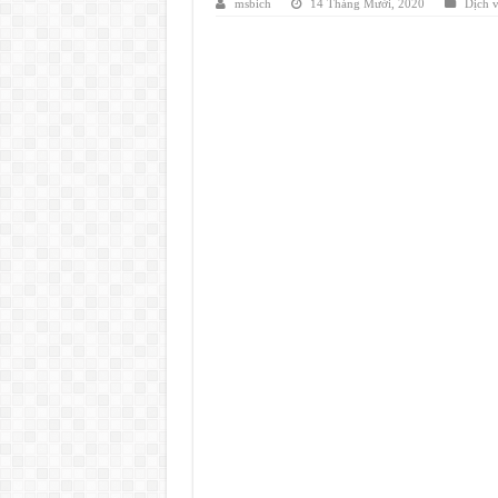
msbich
14 Tháng Mười, 2020
Dịch 