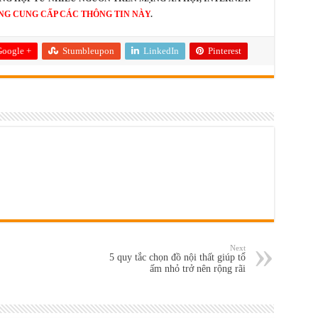
NG CUNG CẤP CÁC THÔNG TIN NÀY
.
oogle +
Stumbleupon
LinkedIn
Pinterest
Next
5 quy tắc chọn đồ nội thất giúp tổ
ấm nhỏ trở nên rộng rãi