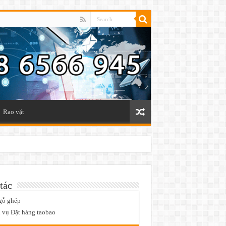
Rao vặt
tác
gỗ ghép
 vụ Đặt hàng taobao