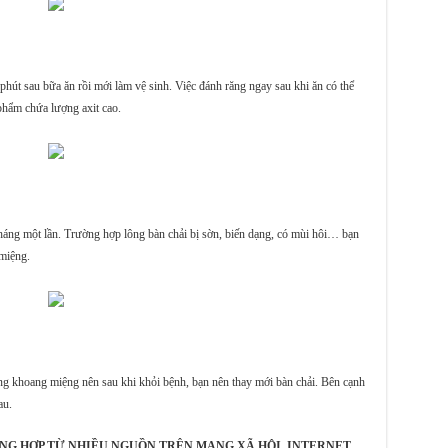
út sau bữa ăn rồi mới làm vệ sinh. Việc đánh răng ngay sau khi ăn có thể
 phẩm chứa lượng axit cao.
tháng một lần. Trường hợp lông bàn chải bị sờn, biến dạng, có mùi hôi… bạn
miệng.
ong khoang miệng nên sau khi khỏi bệnh, bạn nên thay mới bàn chải. Bên cạnh
au.
NG HỢP TỪ NHIỀU NGUỒN TRÊN MẠNG XÃ HỘI, INTERNET.