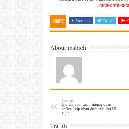
CHÚNG TÔI KHÔ
Facebook
Twitter
G
Share
About msbich
Previous
Địa chỉ cuối tuần: những quán
coffee ‘gặp nhau dưới trời thu Hà
Nội’
Trả lời