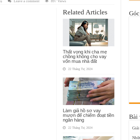
vụ
Leave a comment
897 Views
Related Articles
Góc 
Thất vọng khi cha mẹ
chồng không cho vay
vốn mua nhà đất
22 Tháng Tư, 2024
Làm giả hồ sơ vay
mượn để chiếm đoạt tiền
Bài 
ngân hàng
Giải
22 Tháng Tư, 2024
Nhữn