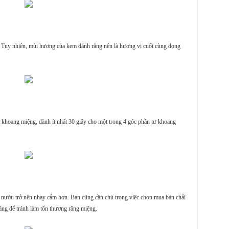
. Tuy nhiên, mùi hương của kem đánh răng nên là hương vị cuối cùng đọng
ả khoang miệng, dành ít nhất 30 giây cho một trong 4 góc phần tư khoang
, nướu trở nên nhạy cảm hơn. Bạn cũng cần chú trọng việc chọn mua bàn chải
răng để tránh làm tổn thương răng miệng.