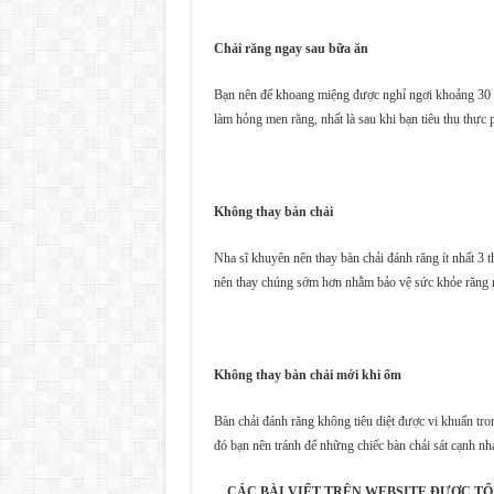
Chải răng ngay sau bữa ăn
Bạn nên để khoang miệng được nghỉ ngơi khoảng 30 ph
làm hỏng men răng, nhất là sau khi bạn tiêu thụ thực
Không thay bàn chải
Nha sĩ khuyên nên thay bàn chải đánh răng ít nhất 3 
nên thay chúng sớm hơn nhằm bảo vệ sức khỏe răng 
Không thay bàn chải mới khi ốm
Bàn chải đánh răng không tiêu diệt được vi khuẩn tr
đó bạn nên tránh để những chiếc bàn chải sát cạnh nh
CÁC BÀI VIẾT TRÊN WEBSITE ĐƯỢC TỔ