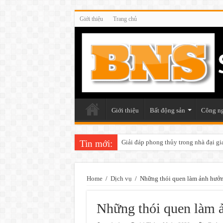
Giới thiệu
Trang chủ
Giới thiệu
Bất động sản
Công n
Tin mới:
Giải đáp phong thủy trong nhà đại gi
Những điều cần chú ý khi trang trí v
Home
/
Dịch vụ
/
Những thói quen làm ảnh hưở
Những thói quen làm 